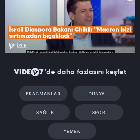
İsrail Diaspora Bakanı Chikli: "Macron bizi 
sırtımızdan bıçakladı"
İZLE
'de daha fazlasını keşfet
FRAGMANLAR
DÜNYA
SAĞLIK
SPOR
YEMEK