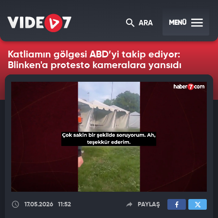
MENÜ
ARA
Katliamın gölgesi ABD’yi takip ediyor:
Blinken'a protesto kameralara yansıdı
17.05.2026
11:52
PAYLAŞ