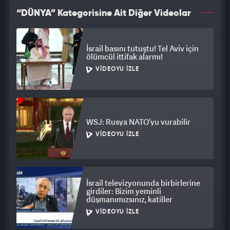
“DÜNYA” Kategorisine Ait Diğer Videolar
İsrail basını tutuştu! Tel Aviv için
ölümcül ittifak alarmı!
VIDEOYU İZLE
WSJ: Rusya NATO’yu vurabilir
VIDEOYU İZLE
İsrail televizyonunda birbirlerine
girdiler: Bizim yeminli
düşmanımızsınız, katiller
VIDEOYU İZLE