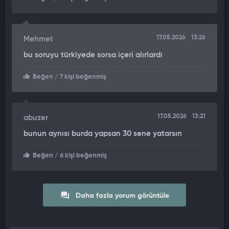
17.05.2026
13:26
Mehmet
bu soruyu türkiyede sorsa içeri alırlardı
Beğen
/ 7 kişi beğenmiş
17.05.2026
13:21
abuzer
bunun aynısı burda yapsan 30 sene yatarsın
Beğen
/ 6 kişi beğenmiş
Daha fazla yorum görüntüle