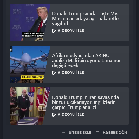
Donald Trump sınırları aştı: Mısırlı
Müslüman adaya ağır hakaretler
yağdırdı
VIDEOYU İZLE
Afrika medyasından AKINCI
analizi: Mali için oyunu tamamen
değiştirecek
VIDEOYU İZLE
Donald Trump'ın İran savaşında
bir türlü çıkamıyor! İngilizlerin
çarpıcı Trump analizi
VIDEOYU İZLE
SİTENE EKLE
HABERE DÖN