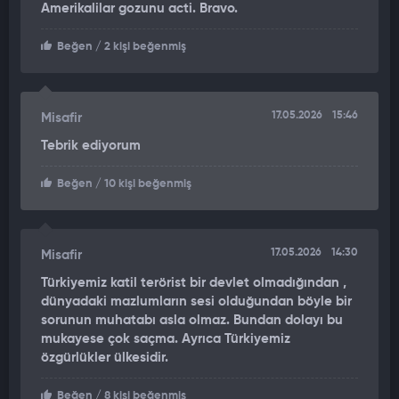
Amerikalilar gozunu acti. Bravo.
umursuyormuşsunuz gibi. Yoksa sadece kendi çocuklarınızı mı
önemsiyorsunuz. Sadece kendi çocuklarınız mı önemli
Beğen
/ 2 kişi beğenmiş
efendim. Çocuklarınız için üzülüyorum. Bir gün büyüyüp
haberleri okuyacaklar" dedi.
Aktivist, kendisini kovan Blinken’a bulundukları yerin halka
17.05.2026
15:46
Misafir
açık olduğunu hatırlatarak hiçbir yere gitmediğini belirtti.
Tebrik ediyorum
Beğen
/ 10 kişi beğenmiş
17.05.2026
14:30
Misafir
Türkiyemiz katil terörist bir devlet olmadığından ,
dünyadaki mazlumların sesi olduğundan böyle bir
sorunun muhatabı asla olmaz. Bundan dolayı bu
mukayese çok saçma. Ayrıca Türkiyemiz
özgürlükler ülkesidir.
Beğen
/ 8 kişi beğenmiş