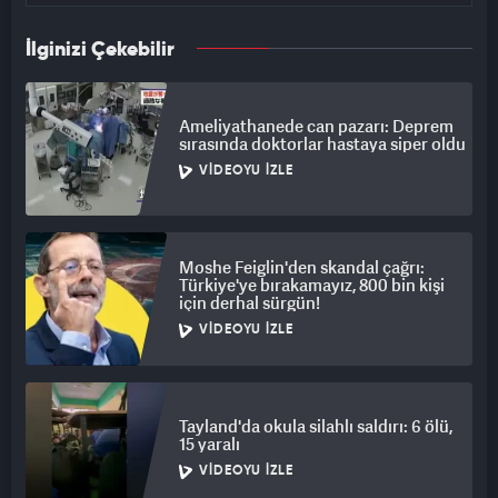
İlginizi Çekebilir
Ameliyathanede can pazarı: Deprem
sırasında doktorlar hastaya siper oldu
VIDEOYU İZLE
Moshe Feiglin'den skandal çağrı:
Türkiye'ye bırakamayız, 800 bin kişi
için derhal sürgün!
VIDEOYU İZLE
Tayland'da okula silahlı saldırı: 6 ölü,
15 yaralı
VIDEOYU İZLE