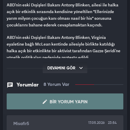
ABD’nin eski Dışişleri Bakanı Antony Blinken, ailesi ile halka
açık bir etkinlik sırasında kendisine yöneltilen "Ellerinizde
yarım milyon çocuğun kanı olması nasıl bir his" sorusuna
çocuklarını bahane ederek cevaplamaktan kaçındı.
ABD’nin eski Dışişleri Bakanı Antony Blinken, Virginia
eyaletine bağlı McLean kentinde ailesiyle birlikte katıldığı
halka açık bir etkinlikte bir aktivist tarafından Gazze Şeridi’ne
yönelik politikaları nedeniyle protesto edildi.
DEVAMINI GÖR
Aktivist, Blinken’a "Ellerinizde yarım milyon çocuğun kanı
olması nasıl bir his" sorusuna yöneltti. Ortamın gerilmesi
üzerine aktivist, Blinken’a kendisini taciz etmediğini sadece bir
Yorumlar
8 Yorum Var
soru sorduğunu belirtti.
Aktivistin Gazze’deki katliamların içerisinde yer aldığını
BIR YORUM YAPIN
söylemesi üzerine ise Blinken, çocuklarının yanında olduğunu
bahane ederek, soruyu cevaplamaktan kaçındı.
17.05.2026
23:54
Misafir5
Aktivist ise, bunun üzerine "Çocuklar mı. Sanki çocukları