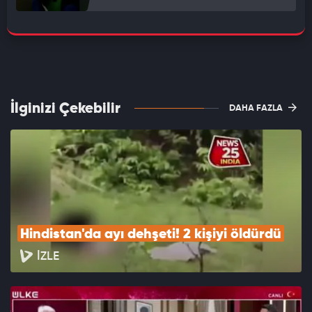
İlginizi Çekebilir
DAHA FAZLA
Hindistan'da ayı dehşeti! 2 kişiyi öldürdü
İZLE