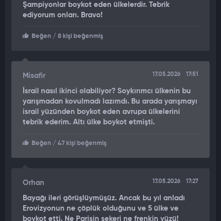
Şampiyonlar boykot eden ülkelerdir. Tebrik
ediyorum onları. Bravo!
Beğen
/ 8 kişi beğenmiş
17.05.2026
17:51
Misafir
İsrail nasıl ikinci olabiliyor? Soykırımcı ülkenin bu
yarışmadan kovulmadı lazımdı. Bu arada yarışmayı
israil yüzünden boykot eden avrupa ülkelerini
tebrik ederim. Altı ülke boykot etmişti.
Beğen
/ 47 kişi beğenmiş
17.05.2026
17:27
Orhan
Bayağı ileri görüşlüymüşüz. Ancak bu yıl anladı
Erovizyonun ne çöplük olduğunu ve 5 ülke ve
boykot etti. Ne Parisin şekeri ne frenkin yüzü!