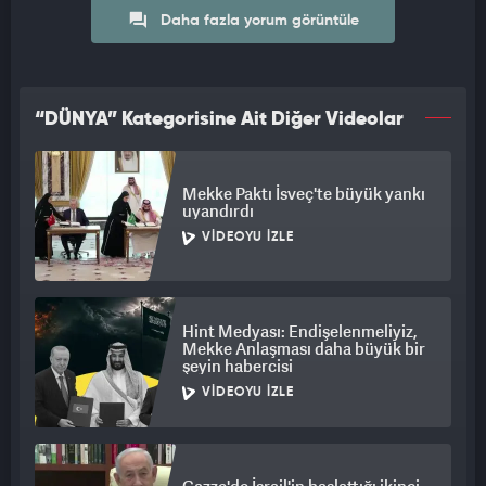
Daha fazla yorum görüntüle
“DÜNYA” Kategorisine Ait Diğer Videolar
Mekke Paktı İsveç'te büyük yankı
uyandırdı
VIDEOYU İZLE
Hint Medyası: Endişelenmeliyiz,
Mekke Anlaşması daha büyük bir
şeyin habercisi
VIDEOYU İZLE