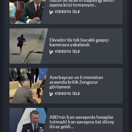
Gazze'de İsrail'in başlattığı ikinci
aşama krizi tırmanıyor..
VIDEOYU İZLE
Ekvador'da tek bacaklı gaspçı
kameraya yakalandı
VIDEOYU İZLE
Azerbaycan ve Ermenistan
arasında kritik Zengezur
görüşmesi
VIDEOYU İZLE
ABD'nin İran savaşında hesaplar
tutmadı! İran savaşına üst düzey
itiraz geldi...