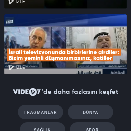
İZLE
İsrail televizyonunda birbirlerine girdiler: 
Bizim yeminli düşmanımızsınız, katiller
İZLE
'de daha fazlasını keşfet
FRAGMANLAR
DÜNYA
SAĞLIK
SPOR