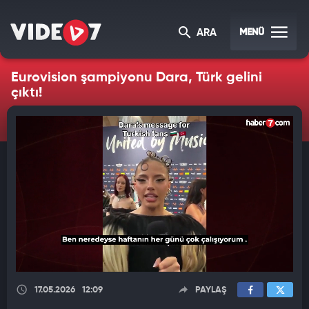
MENÜ
ARA
Eurovision şampiyonu Dara, Türk gelini
çıktı!
17.05.2026
12:09
PAYLAŞ