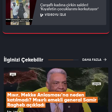
Çarşaflı kadına çirkin saldırı!
'Kıyafetin çocuklarımı korkutuyor'
VIDEOYU İZLE
İlginizi Çekebilir
DAHA FAZLA
Mısır, Mekke Anlaşması'na neden 
katılmadı? Mısırlı emekli general Samir 
Ragheb açıkladı