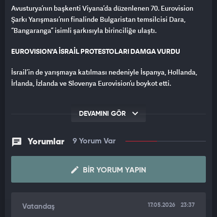
Avusturya’nın başkenti Viyana’da düzenlenen 70. Eurovision
Şarkı Yarışması’nın finalinde Bulgaristan temsilcisi Dara,
“Bangaranga” isimli şarkısıyla birinciliğe ulaştı.
EUROVISION'A İSRAİL PROTESTOLARI DAMGA VURDU
İsrail’in de yarışmaya katılması nedeniyle İspanya, Hollanda,
İrlanda, İzlanda ve Slovenya Eurovision’u boykot etti.
“TÜRKİYE’YE TEŞEKKÜRLER”
DEVAMINI GÖR
Şampiyonluğun ardından Türk hayranlarına seslenen
Dara“Türkiye’ye teşekkürler. Yakında tekrar gelmeyi çok
Yorumlar
9 Yorum Var
isterim. Eşim Türk, bu yüzden gelmemek olmazdı. Zamanım
oldukça, hemen hemen her hafta biraz Türkçe çalışıyorum. Bir
dahaki sefere bu röportajı yaptığınızda, sizi daha fazla
BIR YORUM YAPIN
cümleyle şaşırtabilirim.” Eşinin Türk olduğunu belirten ve
Türkçe öğrenmeye çalıştığını açıklayan Dara’nın
açıklamalarıyla Türk hayranlarının ilgisini çekti.
17.05.2026
23:37
Vatandaş