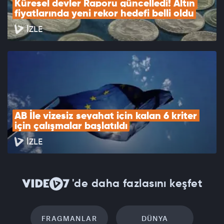
Küresel devler Raporu güncelledi! Altın 
fiyatlarında yeni rekor hedefi belli oldu
İZLE
AB İle vizesiz seyahat için kalan 6 kriter 
için çalışmalar başlatıldı
İZLE
'de daha fazlasını keşfet
FRAGMANLAR
DÜNYA