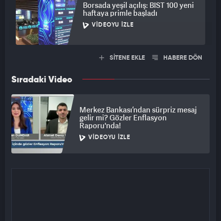
Borsada yeşil açılış: BIST 100 yeni
haftaya primle başladı
VIDEOYU İZLE
SİTENE EKLE
HABERE DÖN
Sıradaki Video
Merkez Bankası’ndan sürpriz mesaj
gelir mi? Gözler Enflasyon
Raporu'nda!
VIDEOYU İZLE