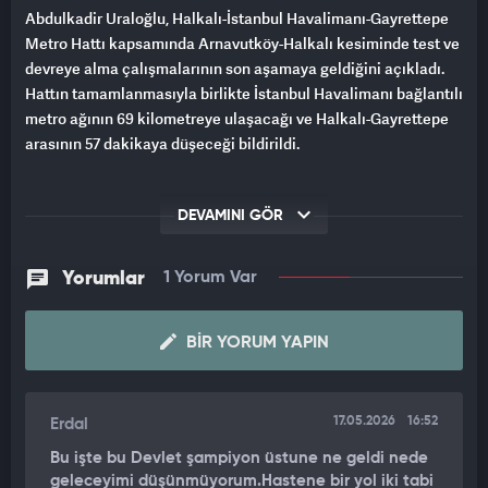
Abdulkadir Uraloğlu, Halkalı-İstanbul Havalimanı-Gayrettepe
Metro Hattı kapsamında Arnavutköy-Halkalı kesiminde test ve
devreye alma çalışmalarının son aşamaya geldiğini açıkladı.
Hattın tamamlanmasıyla birlikte İstanbul Havalimanı bağlantılı
metro ağının 69 kilometreye ulaşacağı ve Halkalı-Gayrettepe
arasının 57 dakikaya düşeceği bildirildi.
DEVAMINI GÖR
Yorumlar
1 Yorum Var
BIR YORUM YAPIN
17.05.2026
16:52
Erdal
Bu işte bu Devlet şampiyon üstune ne geldi nede
geleceyimi düşünmüyorum.Hastene bir yol iki tabi