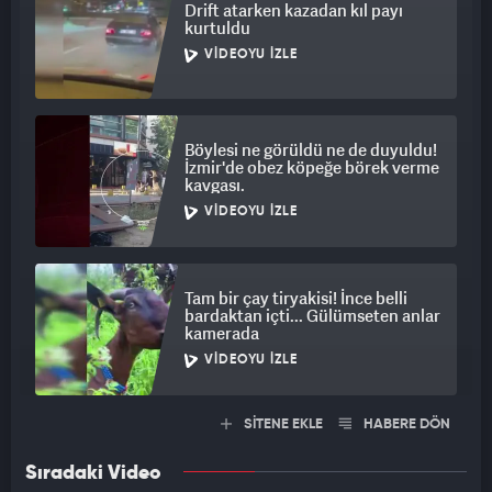
Drift atarken kazadan kıl payı
kurtuldu
VIDEOYU İZLE
Böylesi ne görüldü ne de duyuldu!
İzmir'de obez köpeğe börek verme
kavgası.
VIDEOYU İZLE
Tam bir çay tiryakisi! İnce belli
bardaktan içti... Gülümseten anlar
kamerada
VIDEOYU İZLE
SİTENE EKLE
HABERE DÖN
Sıradaki Video