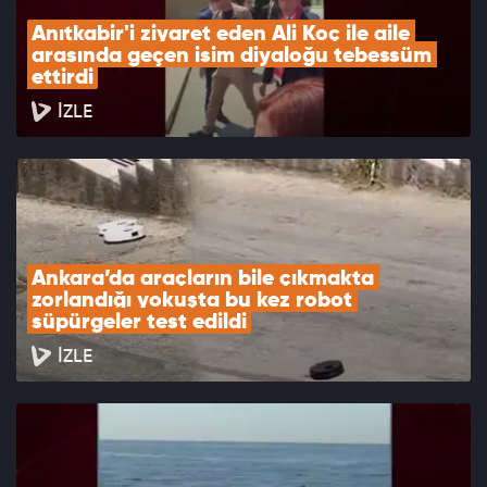
Anıtkabir'i ziyaret eden Ali Koç ile aile 
arasında geçen isim diyaloğu tebessüm 
ettirdi
İZLE
Ankara’da araçların bile çıkmakta 
zorlandığı yokuşta bu kez robot 
süpürgeler test edildi
İZLE