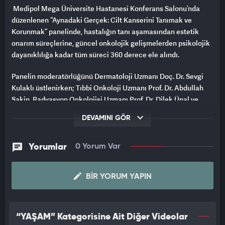
Medipol Mega Üniversite Hastanesi Konferans Salonu’nda
düzenlenen “Aynadaki Gerçek: Cilt Kanserini Tanımak ve
Korunmak” panelinde, hastalığın tanı aşamasından estetik
onarım süreçlerine, güncel onkolojik gelişmelerden psikolojik
dayanıklılığa kadar tüm süreci 360 derece ele alındı.
Panelin moderatörlüğünü Dermatoloji Uzmanı Doç. Dr. Sevgi
Kulaklı üstlenirken; Tıbbi Onkoloji Uzmanı Prof. Dr. Abdullah
Sakin, Radyasyon Onkolojisi Uzmanı Prof. Dr. Dilek Ünal ve
Plastik ve Rekonstrüktif Cerrahi Uzmanı Doç. Dr. Burak Özkan
DEVAMINI GÖR
panelist olarak yer aldı.
GÜNEŞ VE GENETİK FAKTÖRLERE DİKKAT
Yorumlar
0 Yorum Var
Deri kanserlerinin toplumda en sık görülen kanser türlerinin
başında geldiğini belirten Doç. Dr. Sevgi Kulaklı, “Hastalığın
BIR YORUM YAPIN
gelişiminde birçok risk faktörü rol oynuyor. Güneşten korunma
özellikle çocukluk döneminden itibaren büyük önem taşıyor.
Solaryum kullanımı, genetik yatkınlık, açık tenli ve renkli gözlü
“YAŞAM” Kategorisine Ait Diğer Videolar
bireyler ile vücutta 50’den fazla ben bulunması riski artıran