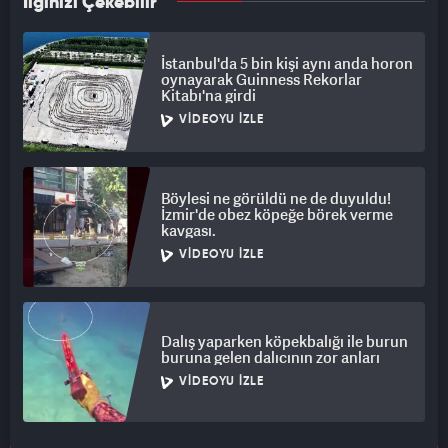
İlginizi Çekebilir
İstanbul'da 5 bin kişi aynı anda horon
oynayarak Guinness Rekorlar
Kitabı'na girdi
VIDEOYU İZLE
Böylesi ne görüldü ne de duyuldu!
İzmir'de obez köpeğe börek verme
kavgası.
VIDEOYU İZLE
Dalış yaparken köpekbalığı ile burun
buruna gelen dalıcının zor anları
VIDEOYU İZLE