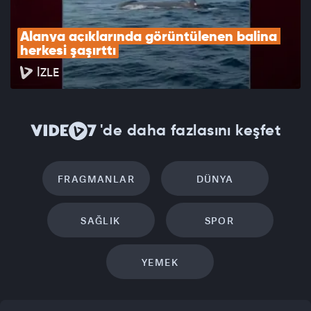
Alanya açıklarında görüntülenen balina 
herkesi şaşırttı
İZLE
'de daha fazlasını keşfet
FRAGMANLAR
DÜNYA
SAĞLIK
SPOR
YEMEK