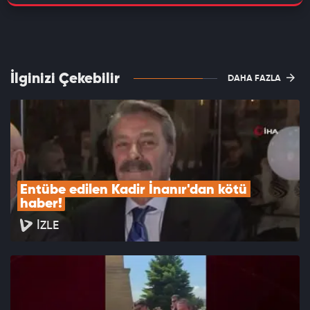
İlginizi Çekebilir
DAHA FAZLA
Entübe edilen Kadir İnanır'dan kötü 
haber!
İZLE