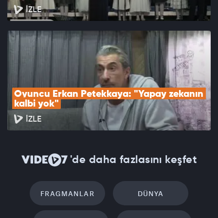
İZLE
Oyuncu Erkan Petekkaya: "Yapay zekanın 
kalbi yok"
İZLE
'de daha fazlasını keşfet
FRAGMANLAR
DÜNYA