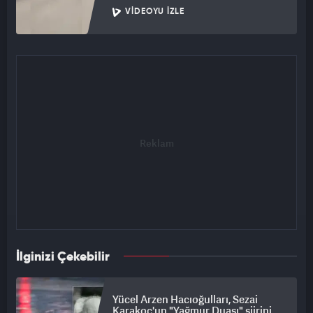
VIDEOYU İZLE
İlginizi Çekebilir
Yücel Arzen Hacıoğulları, Sezai
Karakoç'un "Yağmur Duası" şiirini