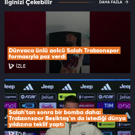
İlginizi Çekebilir
DAHA FAZLA
Dünyaca ünlü golcü Salah Trabzonspor 
formasıyla poz verdi
İZLE
Salah'tan sonra bir bomba daha: 
Trabzonspor Beşiktaş'ın da istediği dünya 
yıldızına teklif yaptı
İZLE