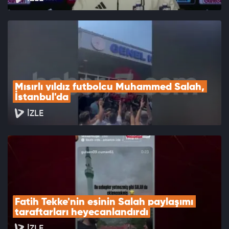
Mısırlı yıldız futbolcu Muhammed Salah, 
İstanbul'da
İZLE
Fatih Tekke'nin eşinin Salah paylaşımı 
taraftarları heyecanlandırdı
İZLE