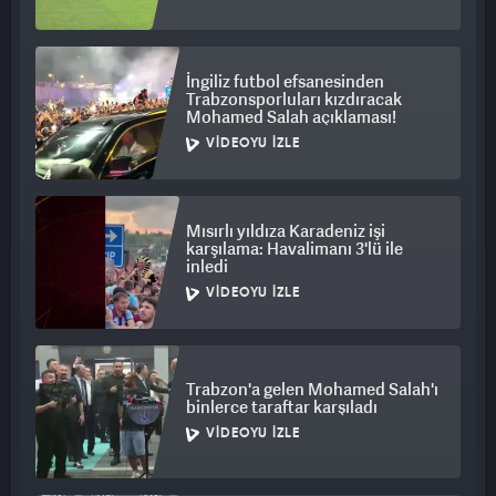
İngiliz futbol efsanesinden
Trabzonsporluları kızdıracak
Mohamed Salah açıklaması!
VIDEOYU İZLE
Mısırlı yıldıza Karadeniz işi
karşılama: Havalimanı 3'lü ile
inledi
VIDEOYU İZLE
Trabzon'a gelen Mohamed Salah'ı
binlerce taraftar karşıladı
VIDEOYU İZLE