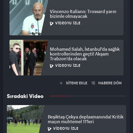
Vincenzo Italiano: Trossard yarın
bizimle olmayacak
VIDEOYU İZLE
Mohamed Salah, İstanbul'da sağlık
kontrollerinden geçti! Akşam
Trabzon'da olacak
VIDEOYU İZLE
SİTENE EKLE
HABERE DÖN
Sıradaki Video
Beşiktaş Çekya deplasmanında! Kritik
maçın muhtemel 11'leri
VIDEOYU İZLE