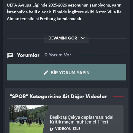
UEFA Avrupa Ligi'nde 2025-2026 sezonunun şampiyonu, yarın
İstanbul'da belli olacak. Finalde İngiltere ekibi Aston Villa ile
Alman temsilcisi Freiburg karşılaşacak.
DEVAMINI GÖR
Yorumlar
0 Yorum Var
BIR YORUM YAPIN
“SPOR” Kategorisine Ait Diğer Videolar
Beşiktaş Çekya deplasmanında!
Kritik maçın muhtemel 11'leri
VIDEOYU İZLE