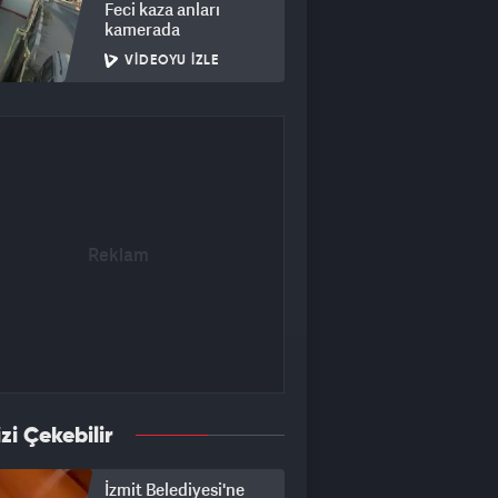
Feci kaza anları
kamerada
VIDEOYU İZLE
izi Çekebilir
İzmit Belediyesi'ne