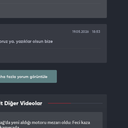
19.05.2026
18:53
ruz ya. yazıklar olsun bize
ha fazla yorum görüntüle
t Diğer Videolar
ağ'da yeni aldığı motoru mezarı oldu: Feci kaza
ı kamerada