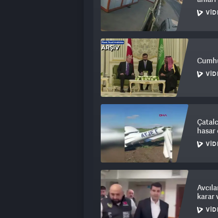
VID
Cumhu
VID
Çatalc
hasar 
VID
Avcıla
karar 
VID