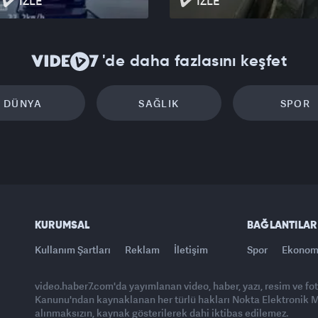
İZLE
İZLE
'de daha fazlasını keşfet
DÜNYA
SAĞLIK
SPOR
KURUMSAL
BAĞLANTILAR
Kullanım Şartları
Reklam
İletişim
Spor
Ekonom
video.haber7.com'da yayımlanan video, haber, yazı, resim ve fo
Kanunu'ndan kaynaklanan her türlü hakları Nokta Elektronik Med
alınmaksızın, kaynak gösterilerek dahi iktibas edilemez.