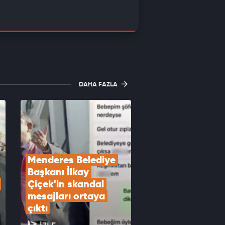
DAHA FAZLA
Menderes Belediye 
Başkanı İlkay 
Çiçek'in skandal 
mesajları ortaya 
çıktı