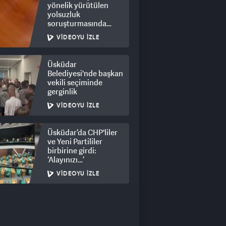
yönelik yürütülen
yolsuzluk
soruşturmasında
rüşvet görüntüleri
VIDEOYU İZLE
ortaya çıktı
Üsküdar
Belediyesi'nde başkan
vekili seçiminde
gerginlik
VIDEOYU İZLE
Üsküdar’da CHP'liler
ve Yeni Partililer
birbirine girdi:
‘Alayınızı…’
VIDEOYU İZLE