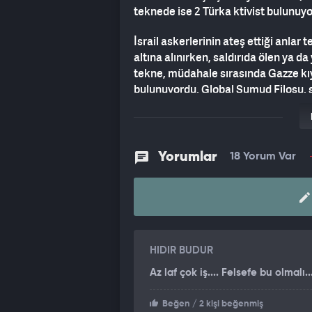
teknede ise 2 Türka ktivist bulunuyo
İsrail askerlerinin ateş ettiği anla
altına alınırken, saldırıda ölen ya d
tekne, müdahale sırasında Gazze kıy
bulunuyordu. Global Sumud Filosu, ş
engellendiğini, 5 teknenin ise Gazze
Öte yandan, bugün "Andros" adlı tek
üzerinden yayınlanan canlı görüntüle
Yorumlar
18 Yorum Var
yaklaştığı görüldü. Teknede bulunan
kaldırdığı anlar dikkat çekti. İsrail
kısa süre sonra kesildi. Yayının kes
İsrail tarafından durdurulduğuna iliş
HIDIR BUDUR
Az laf çok iş.... Felsefe bu olmalı...
Beğen
/ 2 kişi beğenmiş