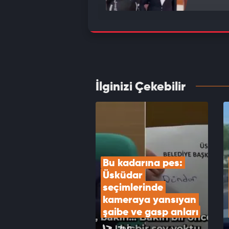
Bakan 
Türkiy
VID
İlginizi Çekebilir
MGK to
VID
Bu kadarına pes: 
Üsküdar 
seçimlerinde 
kameraya yansıyan 
şaibe ve gasp anları