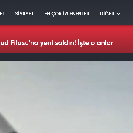
EL
SİYASET
EN ÇOK İZLENENLER
DİĞER
ud Filosu'na yeni saldırı! İşte o anlar