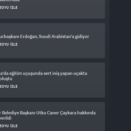
EOYU İZLE
rbaşkanı Erdoğan, Suudi Arabistan'a gidiyor
EOYU İZLE
a'da eğitim uçuşunda sert iniş yapan uçakta
oluştu
EOYU İZLE
r Belediye Başkanı Utku Caner Çaykara hakkında
verildi
EOYU İZLE