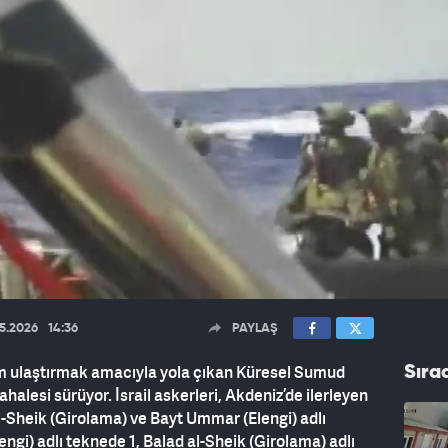
05.2026
14:36
PAYLAŞ
rdım ulaştırmak amacıyla yola çıkan Küresel Sumud
Sıra
halesi sürüyor. İsrail askerleri, Akdeniz’de ilerleyen
l-Sheik (Girolama) ve Bayt Ummar (Elengi) adlı
ngi) adlı teknede 1, Balad al-Sheik (Girolama) adlı