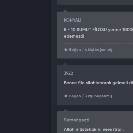
KONYALI
5 - 10 SUMUT FİLOSU yerine 1000
edemezdi
Beğen
/ 4 kişi beğenmiş
3922
Bence filo silahlanarak gelmeli di
Beğen
/ 3 kişi beğenmiş
Serdengeçti
Allah müstehakını vere itrail.