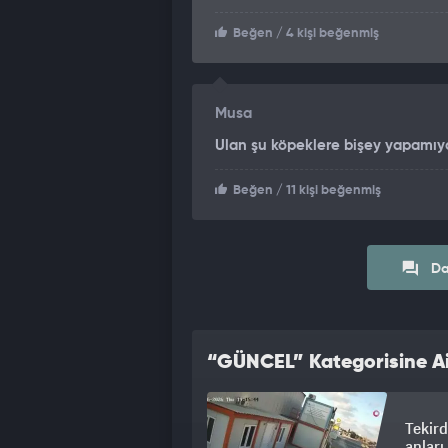
Beğen
/ 4 kişi beğenmiş
Musa
Ulan şu köpeklere bişey yapamıyo
Beğen
/ 11 kişi beğenmiş
Da
“GÜNCEL” Kategorisine Ai
Tekird
anlar