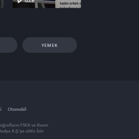
İZLE
YEMEK
i
Otomobil
toğrafların FSEK ve Basın
ya A.Ş.'ye aittir. İzin