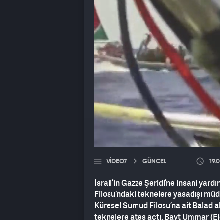
VIDEO7
GÜNCEL
19.
İsrail’in Gazze Şeridi’ne insani ya
Filosu’ndaki teknelere yasadışı müda
Küresel Sumud Filosu’na ait Balad a
teknelere ateş açtı. Bayt Ummar (Ele