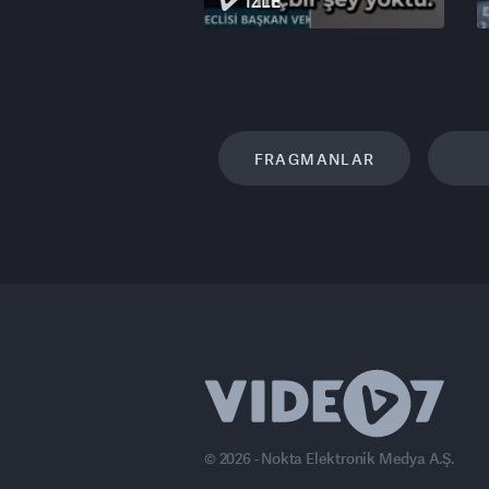
İZLE
FRAGMANLAR
© 2026 - Nokta Elektronik Medya A.Ş.