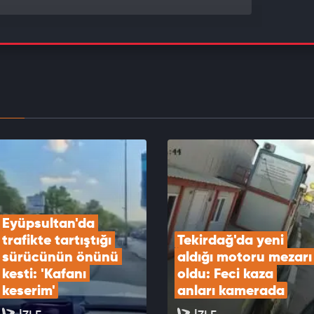
Göktaş şehit aileleri ve gazilerle “Terörsüz
e Kardeşlik Sofrası”nda buluştu
EOYU İZLE
plantısı sona erdi: Bildiri yayımlandı
EOYU İZLE
Eyüpsultan'da 
trafikte tartıştığı 
Tekirdağ'da yeni 
sürücünün önünü 
aldığı motoru mezarı 
kesti: 'Kafanı 
oldu: Feci kaza 
keserim'
anları kamerada