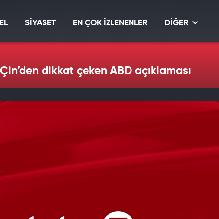
EL
SİYASET
EN ÇOK İZLENENLER
DİĞER
 Çin’den dikkat çeken ABD açıklaması