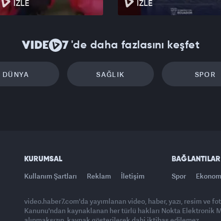
İZLE
İZLE
'de daha fazlasını keşfet
DÜNYA
SAĞLIK
SPOR
KURUMSAL
BAĞLANTILAR
Kullanım Şartları
Reklam
İletişim
Spor
Ekonom
video.haber7.com'da yayımlanan video, haber, yazı, resim ve fo
Kanunu'ndan kaynaklanan her türlü hakları Nokta Elektronik Med
alınmaksızın, kaynak gösterilerek dahi iktibas edilemez.