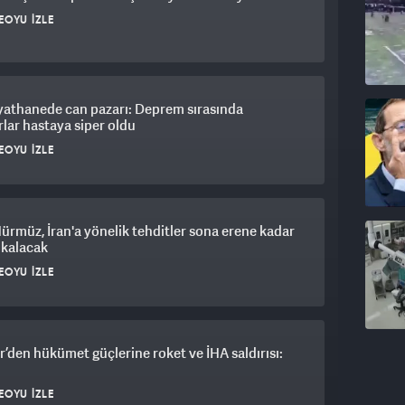
EOYU İZLE
yathanede can pazarı: Deprem sırasında
lar hastaya siper oldu
EOYU İZLE
Hürmüz, İran'a yönelik tehditler sona erene kadar
 kalacak
EOYU İZLE
r’den hükümet güçlerine roket ve İHA saldırısı:
EOYU İZLE