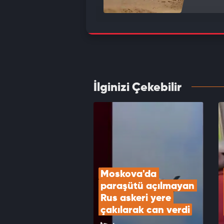
Filist
oldu
VID
İlginizi Çekebilir
İsrail
marka
VID
Moskova'da 
paraşütü açılmayan 
Rus askeri yere 
çakılarak can verdi