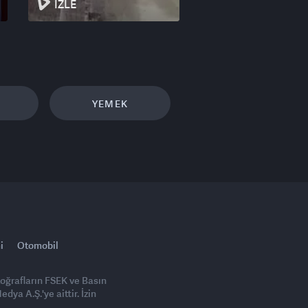
İZLE
YEMEK
i
Otomobil
toğrafların FSEK ve Basın
ya A.Ş.'ye aittir. İzin