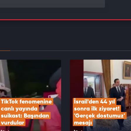
in Konvoyu'na katılan Fransız aktivist Müslüman
EOYU İZLE
'den Ankara’nın Orta Doğu hamlelerine yakın
j
EOYU İZLE
TikTok fenomenine 
İsrail'den 44 yıl 
canlı yayında 
sonra ilk ziyaret! 
suikast: Başından 
'Gerçek dostumuz' 
vurdular
mesajı