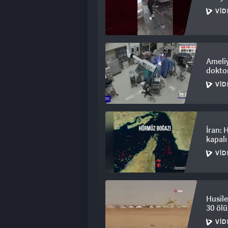
VID
Ameli
doktor
VID
İran: 
kapalı
VID
Husile
30 ölü
VID