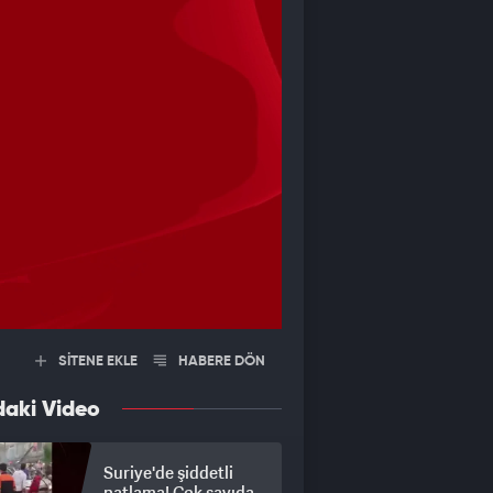
SİTENE EKLE
HABERE DÖN
daki Video
Suriye'de şiddetli
patlama! Çok sayıda