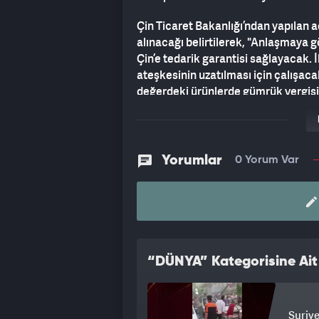
Çin Ticaret Bakanlığı’ndan yapılan
alınacağı belirtilerek, "Anlaşmaya g
Çin’e tedarik garantisi sağlayacak. 
ateşkesinin uzatılması için çalışacak
değerdeki ürünlerde gümrük vergisi 
Açıklamanın Çinli lider Xi’nin Rusya
yapılması dikkat çekti.
Yorumlar
0 Yorum Var
“DÜNYA” Kategorisine Ait
Suriye