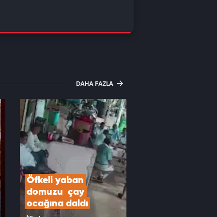
DAHA FAZLA
Öfkeli yaban 
domuzu  çay 
ocağına daldı