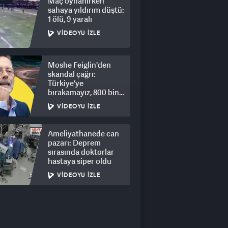
Maç oynanırken
sahaya yıldırım düştü:
1 ölü, 9 yaralı
VIDEOYU İZLE
Moshe Feiglin'den
skandal çağrı:
Türkiye'ye
bırakamayız, 800 bin
kişi için derhal sürgün!
VIDEOYU İZLE
Ameliyathanede can
pazarı: Deprem
sırasında doktorlar
hastaya siper oldu
VIDEOYU İZLE