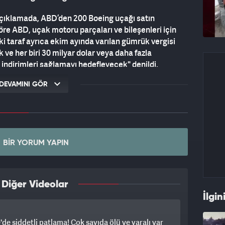
 açıklamada, ABD’den 200 Boeing uçağı satın
öre ABD, uçak motoru parçaları ve bileşenleri için
İki taraf ayrıca ekim ayında varılan gümrük vergisi
 ve her biri 30 milyar dolar veya daha fazla
indirimleri sağlamayı hedefleyecek" denildi.
 Devlet Başkanı Vladimir Putin ile görüştüğü sırada
DEVAMINI GÖR
BIR YORUM YAPIN
 Diğer Videolar
İlgin
'de şiddetli patlama! Çok sayıda ölü ve yaralı var