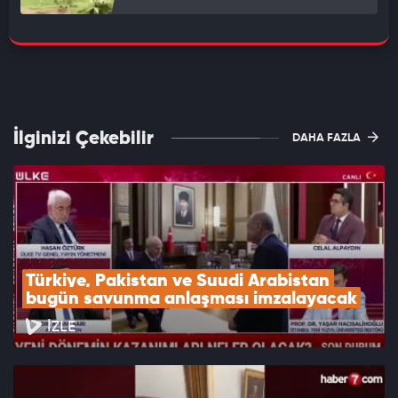
İlginizi Çekebilir
DAHA FAZLA
Türkiye, Pakistan ve Suudi Arabistan 
bugün savunma anlaşması imzalayacak
İZLE