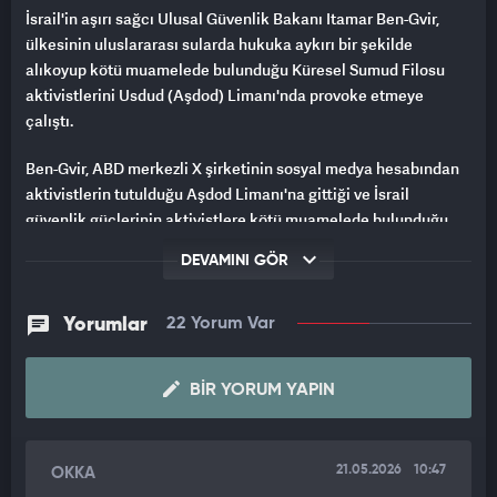
İsrail'in aşırı sağcı Ulusal Güvenlik Bakanı Itamar Ben-Gvir,
ülkesinin uluslararası sularda hukuka aykırı bir şekilde
alıkoyup kötü muamelede bulunduğu Küresel Sumud Filosu
aktivistlerini Usdud (Aşdod) Limanı'nda provoke etmeye
çalıştı.
Ben-Gvir, ABD merkezli X şirketinin sosyal medya hesabından
aktivistlerin tutulduğu Aşdod Limanı'na gittiği ve İsrail
güvenlik güçlerinin aktivistlere kötü muamelede bulunduğu
görüntüyü paylaştı. Görüntülerde, Ben-Gvir'in geçişi sırasında
DEVAMINI GÖR
bir kadın aktivistin "Özgür Filistin" diye bağırdığı, İsrail
polisinin ise kadına sert müdahalede bulunarak yere yatırdığı
kameraya yansıyor. Bu sırada aşırı sağcı Ben-Gvir'in "İşte böyle
Yorumlar
22 Yorum Var
yapmak gerekiyor." dediği duyuluyor.
BIR YORUM YAPIN
Ben-Gvir'in aktivistlerin bulunduğu yerde İsrail bayrağı
salladığı, "Çok yaşa İsrail" diye bağırarak onları tahrik etmeye
çalıştığı görülüyor. Ben-Gvir'in "İsrail'e hoş geldiniz" mesajıyla
paylaştığı görüntülerde, aktivistler limanda elleri kelepçeli
21.05.2026
10:47
OKKA
şekilde diz çöktürülerek bir yerde toplu halde tutuluyor.