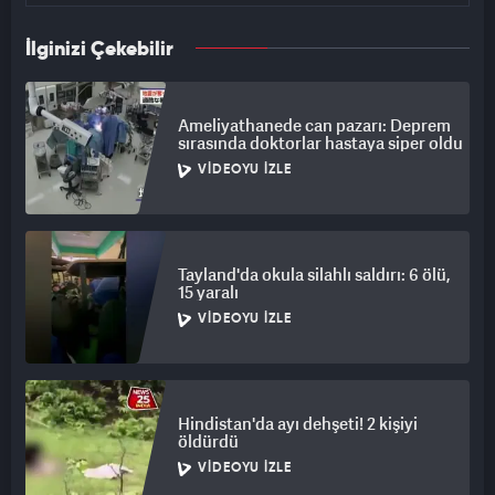
İlginizi Çekebilir
Ameliyathanede can pazarı: Deprem
sırasında doktorlar hastaya siper oldu
VIDEOYU İZLE
Tayland'da okula silahlı saldırı: 6 ölü,
15 yaralı
VIDEOYU İZLE
Hindistan'da ayı dehşeti! 2 kişiyi
öldürdü
VIDEOYU İZLE