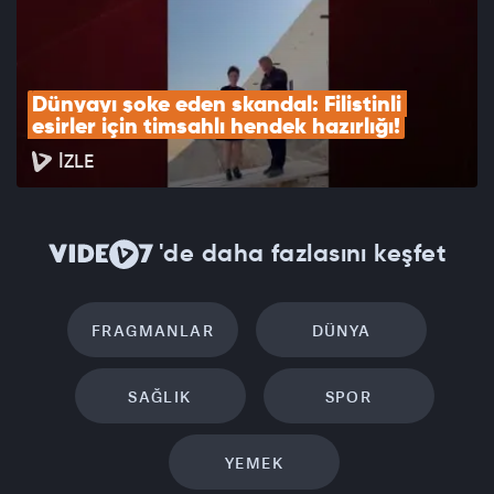
Dünyayı şoke eden skandal: Filistinli 
esirler için timsahlı hendek hazırlığı!
İZLE
'de daha fazlasını keşfet
FRAGMANLAR
DÜNYA
SAĞLIK
SPOR
YEMEK