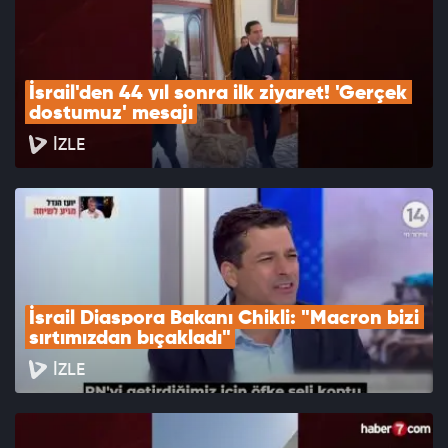
İsrail'den 44 yıl sonra ilk ziyaret! 'Gerçek 
dostumuz' mesajı
İZLE
İsrail Diaspora Bakanı Chikli: "Macron bizi 
sırtımızdan bıçakladı"
İZLE