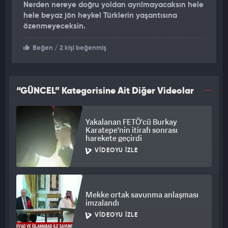
Nerden nereye doğru yoldan ayrılmayacaksın hele
hele beyaz jön heykel Türklerin yaşantısına
özenmeyeceksin.
Beğen
/ 2 kişi beğenmiş
“GÜNCEL” Kategorisine Ait Diğer Videolar
Yakalanan FETÖ'cü Burkay
Karatepe'nin itirafı sonrası
harekete geçirdi
VIDEOYU İZLE
Mekke ortak savunma anlaşması
imzalandı
VIDEOYU İZLE