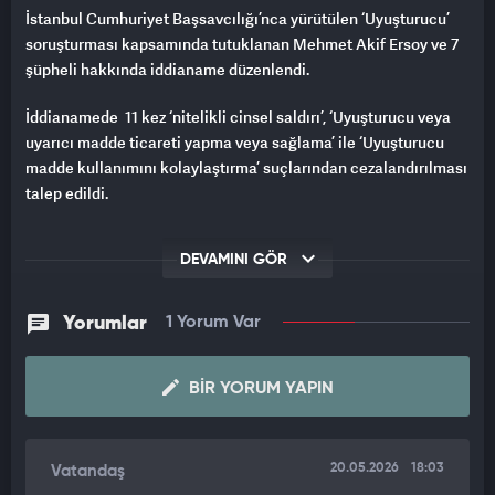
İstanbul Cumhuriyet Başsavcılığı’nca yürütülen ‘Uyuşturucu’
soruşturması kapsamında tutuklanan Mehmet Akif Ersoy ve 7
şüpheli hakkında iddianame düzenlendi.
İddianamede 11 kez ‘nitelikli cinsel saldırı’, ‘Uyuşturucu veya
uyarıcı madde ticareti yapma veya sağlama’ ile ‘Uyuşturucu
madde kullanımını kolaylaştırma’ suçlarından cezalandırılması
talep edildi.
DEVAMINI GÖR
Yorumlar
1 Yorum Var
BIR YORUM YAPIN
20.05.2026
18:03
Vatandaş