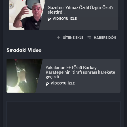
Gazeteci Yılmaz Özdil Özgür Özel'i
eleştirdi!
VIDEOYU İZLE
SİTENE EKLE
HABERE DÖN
Sıradaki Video
Yakalanan FETÖ'cü Burkay
Karatepe'nin itirafı sonrası harekete
geçirdi
VIDEOYU İZLE