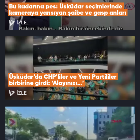
Bu kadarına pes: Üsküdar seçimlerinde 
kameraya yansıyan şaibe ve gasp anları
İZLE
Üsküdar’da CHP'liler ve Yeni Partililer 
birbirine girdi: ‘Alayınızı…’
İZLE