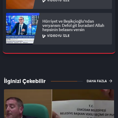
VIDEOYU İZLE
Hürriyet ve Beşikçioğlu'ndan
veryansın: Defol git buradan! Allah
hepsinin belasını versin
VIDEOYU İZLE
İlginizi Çekebilir
DAHA FAZLA