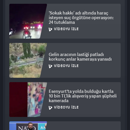
‘Sokak hakkı’ adı altında haraç
isteyen suç örgütüne operasyon:
24 tutuklama
VIDEOYU İZLE
Gelin aracının lastiği patladı
korkunç anlar kameraya yansıdı
VIDEOYU İZLE
Esenyurt'ta yolda bulduğu kartla
10 bin TL’lik alışveriş yapan şüpheli
kamerada
VIDEOYU İZLE