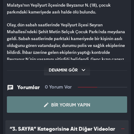
Malatya'nın Yeşilyurt ilçesinde Beyzanur N. (18), çocuk
parkındaki kameriyede asılı halde ölü bulundu.
Olay, dün sabah saatlerinde Yeşilyurt ilçesi Seyran
Mahallesi’ndeki Şehit Metin Selçuk Çocuk Parkı’nda meydana
geldi. Sabah saatlerinde parktaki kameriyede bir kişinin asılı
olduğunu gören vatandaşlar, durumu polis ve sağlık ekiplerine
bildirdi. İhbar üzerine gelen ekiplerin yaptığı kontrolde
Beyzanur N.’nin yaşamını yitirdiği belirlendi. Genç kızın cansız
bedeni yapılan otopsi işlemlerinin ardından Malatya Şehir
DEVAMINI GÖR
Mezarlığı'nda toprağa verildi.
Olayla ilgili soruşturma sürüyor
Yorumlar
0 Yorum Var
BIR YORUM YAPIN
“3. SAYFA” Kategorisine Ait Diğer Videolar