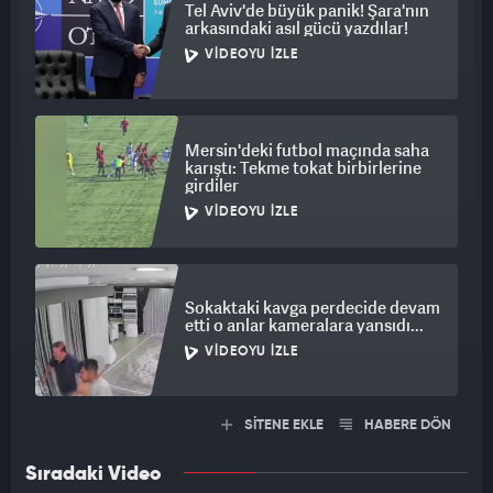
Tel Aviv'de büyük panik! Şara'nın
arkasındaki asıl gücü yazdılar!
VIDEOYU İZLE
Mersin'deki futbol maçında saha
karıştı: Tekme tokat birbirlerine
girdiler
VIDEOYU İZLE
Sokaktaki kavga perdecide devam
etti o anlar kameralara yansıdı...
VIDEOYU İZLE
SİTENE EKLE
HABERE DÖN
Sıradaki Video