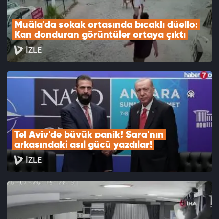
Muğla'da sokak ortasında bıçaklı düello: 
Kan donduran görüntüler ortaya çıktı
İZLE
Tel Aviv'de büyük panik! Şara'nın 
arkasındaki asıl gücü yazdılar!
İZLE