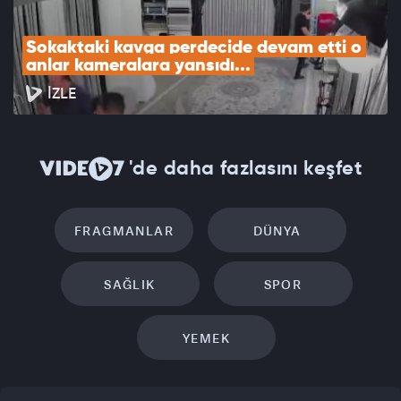
Sokaktaki kavga perdecide devam etti o 
anlar kameralara yansıdı...
İZLE
'de daha fazlasını keşfet
FRAGMANLAR
DÜNYA
SAĞLIK
SPOR
YEMEK