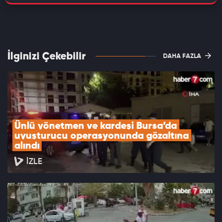
İlginizi Çekebilir
DAHA FAZLA
Ünlü yönetmen ve kardeşi Bursa’da 
uyuşturucu operasyonunda gözaltına 
alındı
İZLE