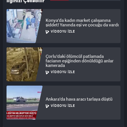
İlginizi Çekebilir
Konya'da kadın market çalışanına
şiddet! Yanında eşi ve çocuğu da vardı
VIDEOYU İZLE
Çorlu'daki ölümcül patlamada
facianın eşiğinden dönüldüğü anlar
kamerada
VIDEOYU İZLE
Ankara'da hava aracı tarlaya düştü
VIDEOYU İZLE