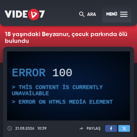
MENÜ
ARA
18 yaşındaki Beyzanur, çocuk parkında ölü
bulundu
ERROR
100
THIS CONTENT IS CURRENTLY
UNAVAILABLE
ERROR ON HTML5 MEDIA ELEMENT
21.05.2026
10:39
PAYLAŞ