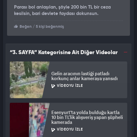
Parası bol anlaşılan, şöyle 200 bin TL bir ceza
kesilsin, bari devlete faydası dokunsun.
Beğen
/ 5 kişi beğenmiş
“3. SAYFA” Kategorisine Ait Diğer Videolar
Gelin aracının lastiği patladı
korkunç anlar kameraya yansıdı
VIDEOYU İZLE
Esenyurt'ta yolda bulduğu kartla
10 bin TL’lik alışveriş yapan şüpheli
kamerada
VIDEOYU İZLE