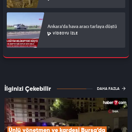
Ankara'da hava aracı tarlaya düştü
VIDEOYU İZLE
İlginizi Çekebilir
DAHA FAZLA
Ünlü yönetmen ve kardeşi Bursa’da 