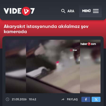
MENÜ
ARA
Akaryakıt istasyonunda akılalmaz şov
kamerada
21.05.2026
10:42
PAYLAŞ