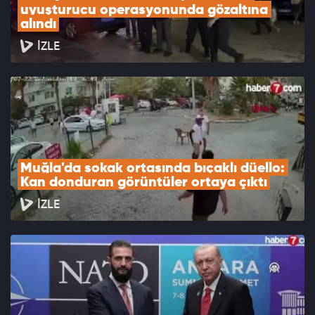
uyuşturucu operasyonunda gözaltına 
alındı
İZLE
Muğla'da sokak ortasında bıçaklı düello: 
Kan donduran görüntüler ortaya çıktı
İZLE