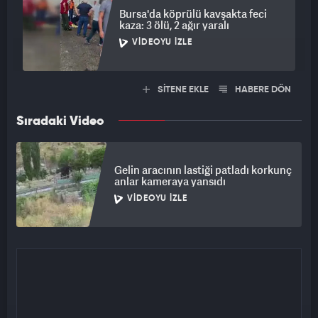
Bursa'da köprülü kavşakta feci
kaza: 3 ölü, 2 ağır yaralı
VIDEOYU İZLE
SİTENE EKLE
HABERE DÖN
Sıradaki Video
Gelin aracının lastiği patladı korkunç
anlar kameraya yansıdı
VIDEOYU İZLE