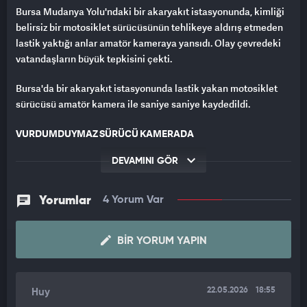
Bursa Mudanya Yolu'ndaki bir akaryakıt istasyonunda, kimliği
belirsiz bir motosiklet sürücüsünün tehlikeye aldırış etmeden
lastik yaktığı anlar amatör kameraya yansıdı. Olay çevredeki
vatandaşların büyük tepkisini çekti.
Bursa'da bir akaryakıt istasyonunda lastik yakan motosiklet
sürücüsü amatör kamera ile saniye saniye kaydedildi.
VURDUMDUYMAZ SÜRÜCÜ KAMERADA
Olay, Mudanya Yolu üzerinde bulunan bir akaryakıt
DEVAMINI GÖR
istasyonunda meydana geldi. Sürücüsü ve plakası henüz
öğrenilemeyen motosiklet, bir anda lastik yakmaya başladı.
Yorumlar
4 Yorum Var
Vurdumduymaz sürücü, çıkardığı duman ve egzoz sesiyle
çevredeki vatandaşları rahatsız ederken, o anlar saniye saniye
amatör kamera ile kaydedildi.
BIR YORUM YAPIN
22.05.2026
18:55
Huy