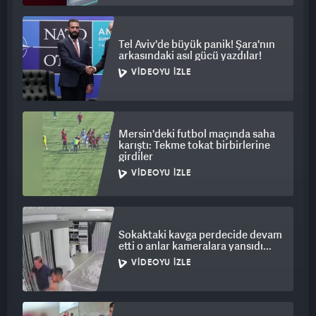
Tel Aviv'de büyük panik! Şara'nın
arkasındaki asıl gücü yazdılar!
VIDEOYU İZLE
Mersin'deki futbol maçında saha
karıştı: Tekme tokat birbirlerine
girdiler
VIDEOYU İZLE
Sokaktaki kavga perdecide devam
etti o anlar kameralara yansıdı...
VIDEOYU İZLE