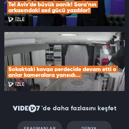
Tel Aviv'de büyük panik! Şara'nın 
arkasındaki asıl gücü yazdılar!
İZLE
Sokaktaki kavga perdecide devam etti o 
anlar kameralara yansıdı...
İZLE
'de daha fazlasını keşfet
FRAGMANLAR
DÜNYA