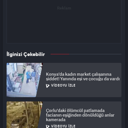
İlginizi Çekebilir
Konya'da kadın market çalışanına
şiddet! Yanında eşi ve çocuğu da vardı
VIDEOYU İZLE
Çorlu'daki ölümcül patlamada
facianın eşiğinden dönüldüğü anlar
kamerada
VIDEOYU İZLE