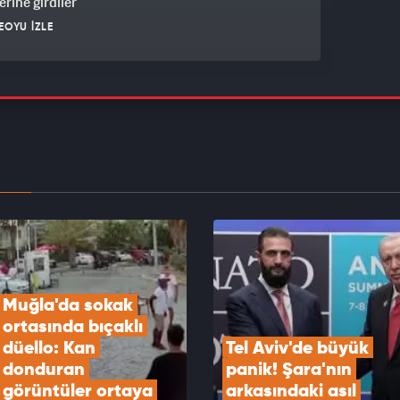
erine girdiler
EOYU İZLE
aki kavga perdecide devam etti o anlar
lara yansıdı...
EOYU İZLE
da köprülü kavşakta feci kaza: 3 ölü, 2 ağır yaralı
EOYU İZLE
Muğla'da sokak 
ortasında bıçaklı 
düello: Kan 
Tel Aviv'de büyük 
donduran 
panik! Şara'nın 
görüntüler ortaya 
arkasındaki asıl 