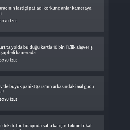
aracının lastiği patladı korkunç anlar kameraya
ı
EOYU İZLE
rt'ta yolda bulduğu kartla 10 bin TL’lik alışveriş
 şüpheli kamerada
EOYU İZLE
iv'de büyük panik! Şara'nın arkasındaki asıl gücü
ar!
EOYU İZLE
'deki futbol maçında saha karıştı: Tekme tokat