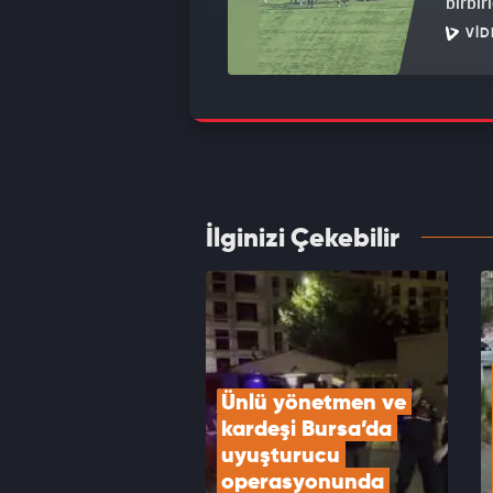
birbirl
VID
Sokakt
kamera
VID
İlginizi Çekebilir
Bursa'
VID
Ünlü yönetmen ve 
kardeşi Bursa’da 
uyuşturucu 
operasyonunda 