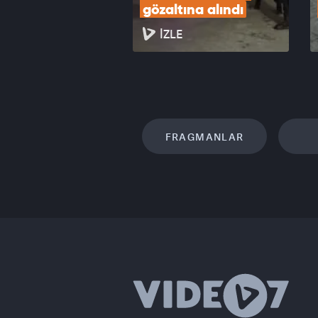
gözaltına alındı
İZLE
FRAGMANLAR