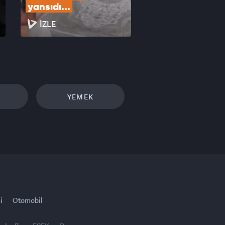
yansıdı...
İZLE
YEMEK
i
Otomobil