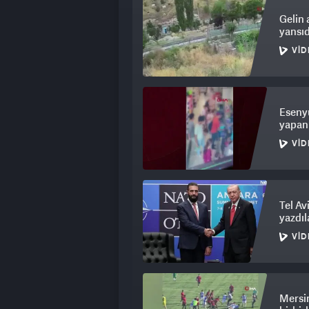
Gelin 
yansıd
VID
Esenyu
yapan
VID
Tel Av
yazdıl
VID
Mersin