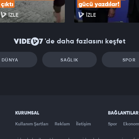
çıktı
gücü yazdılar!
İZLE
İZLE
'de daha fazlasını keşfet
DÜNYA
SAĞLIK
SPOR
KURUMSAL
BAĞLANTILAR
Kullanım Şartları
Reklam
İletişim
Spor
Ekonom