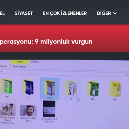
EL
SİYASET
EN ÇOK İZLENENLER
DİĞER
 operasyonu: 9 milyonluk vurgun