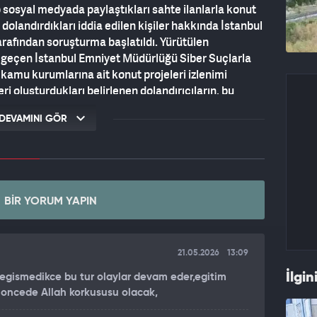
p sosyal medyada paylaştıkları sahte ilanlarla konut
olandırdıkları iddia edilen kişiler hakkında İstanbul
rafından soruşturma başlatıldı. Yürütülen
geçen İstanbul Emniyet Müdürlüğü Siber Suçlarla
amu kurumlarına ait konut projeleri izlenimi
ri oluşturdukları belirlenen dolandırıcıların, bu
arak toplam 9 milyon 41 bin 849 liralık vurgun
DEVAMINI GÖR
ILDI
dan, dolandırıcılık faaliyetlerini gerçekleştirdikleri
ası için eş zamanlı operasyon başlatıldı. İstanbul,
BIR YORUM YAPIN
sa, Diyarbakır, İzmir, Kilis, Kırklareli, Mersin,
zenlenen baskınlarda 14 şüpheli yakalanarak
r sorgulanmak üzere İstanbul Emniyet Müdürlüğü'ne
21.05.2026
13:09
şturma devam ediyor.
İlgin
 degismedikce bu tur olaylar devam eder,egitim
lk oncede Allah korkususu olacak,