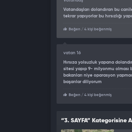
Vatandaş
Vatandaşları dolandıran bu canile
tekrar yapıyorlar bu hırsızlığı yap
Beğen
/ 4 kişi beğenmiş
vatan 16
Hırsıza yolsuzluk yapana dolandır
sitesi yapıp 9- milyonmu olması b
bakanları niye oparasyon yapmadı
başarılar diliyorum
Beğen
/ 4 kişi beğenmiş
“3. SAYFA” Kategorisine A