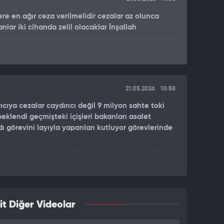
re en ağır ceza verilmelidir cezalar az olunca
anlar iki cihanda zelil olacaklar İnşallah
21.05.2026
10:58
ıcıya cezalar caydırıcı değil 9 milyon sahte toki
eklendi geçmişteki içişleri bakanları asalet
 görevini layıyla yapanları kutluyor görevlerinde
it Diğer Videolar