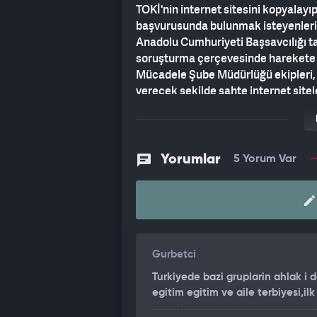
TOKİ'nin internet sitesini kopyalayı
başvurusunda bulunmak isteyenleri d
Anadolu Cumhuriyeti Başsavcılığı ta
soruşturma çerçevesinde harekete 
Mücadele Şube Müdürlüğü ekipleri, k
verecek şekilde sahte internet sitele
yöntemle mağdurların güvenini kazan
yaptıkları tespit edildi.
EŞ ZAMANLI OPERASYON BAŞLAT
Yorumlar
5 Yorum Var
Yapılan teknik ve fiziki takibin ardın
saptanan şebeke üyelerinin yakalanm
Adana, Adıyaman, Ankara, Antalya, Bur
Sakarya ve Van'da birçok adrese dü
gözaltına alındı. Yakalanan zanlıla
Gurbetci
götürüldü. Şüpheliler ile ilgili soru
Turkiyede bazi gruplarin ahlak i
egitim egitim ve aile terbiyesi,i