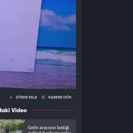
SİTENE EKLE
HABERE DÖN
daki Video
Gelin aracının lastiği
patladı korkunç anlar