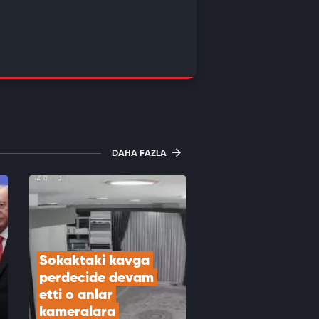
DAHA FAZLA
Sokaktaki kavga 
perdecide devam 
etti o anlar 
kameralara 