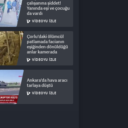
çalışanına şiddet!
Yanında eşi ve çocuğu
da vardı
VIDEOYU İZLE
Çorlu'daki ölümcül
patlamada facianın
eşiğinden dönüldüğü
anlar kamerada
VIDEOYU İZLE
Ankara'da hava aracı
tarlaya düştü
VIDEOYU İZLE