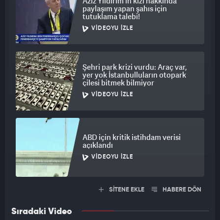
Aziz Yıldırım'ın kızı hakkında
paylaşım yapan şahıs için
tutuklama talebi!
VIDEOYU İZLE
Şehri park krizi vurdu: Araç var,
yer yok İstanbulluların otopark
çilesi bitmek bilmiyor
VIDEOYU İZLE
ABD için kritik istihdam verisi
açıklandı
VIDEOYU İZLE
SİTENE EKLE
HABERE DÖN
Sıradaki Video