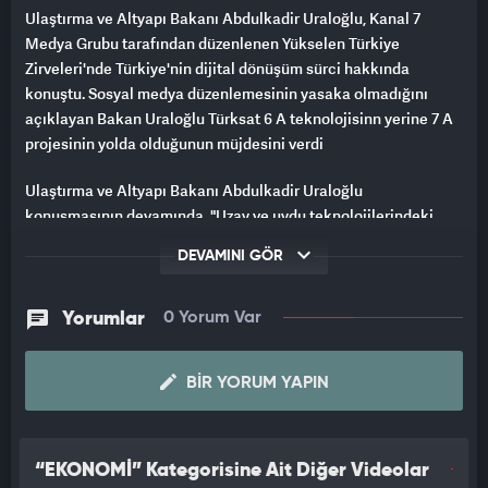
Ulaştırma ve Altyapı Bakanı Abdulkadir Uraloğlu, Kanal 7
Medya Grubu tarafından düzenlenen Yükselen Türkiye
Zirveleri'nde Türkiye'nin dijital dönüşüm sürci hakkında
konuştu. Sosyal medya düzenlemesinin yasaka olmadığını
açıklayan Bakan Uraloğlu Türksat 6 A teknolojisinn yerine 7 A
projesinin yolda olduğunun müjdesini verdi
Ulaştırma ve Altyapı Bakanı Abdulkadir Uraloğlu
konuşmasının devamında "Uzay ve uydu teknolojilerindeki
yerlilik oranına dikkat çeken Uraloğlu, Türksat 6A'nın
DEVAMINI GÖR
başarısını hatırlatarak, "Biz yüzde 80'in üzerinde yerlilik
oranıyla ürettiğimiz yerli ve milli haberleşme uydumuz Türksat
6A'yı geçtiğimiz yıl hizmete aldık ve bu teknolojiyi üretebilen
Yorumlar
0 Yorum Var
dünyadaki 11 ülkeden birisi olduk. Şimdi Türksat 7A'nın
projelerini yapıyoruz, o da yolda. Türksat 6A'yı tamamen Türk
BIR YORUM YAPIN
mühendisler tasarladı, Türk mühendisler üretti ve oradan da
uzaya biz göndermiş olduk. Emeği geçen genç kardeşlerimden
Allah razı olsun." dedi.
“EKONOMİ” Kategorisine Ait Diğer Videolar
Ulaştırma ve Altyapı Bakanı Abdulkadir Uraloğlu 1 Mayıs 2026