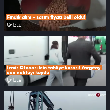
Fındık alım - satım fiyatı belli oldu!
İZLE
İzmir Otogarı için tahliye kararı! Yargıtay 
son noktayı koydu
İZLE