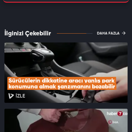
İlginizi Çekebilir
DAHA FAZLA
Sürücülerin dikkatine aracı yanlış park 
konumuna almak şanzımanını bozabilir
İZLE