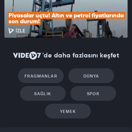
Piyasalar uçtu! Altın ve petrol fiyatlarında 
son durum!
İZLE
'de daha fazlasını keşfet
FRAGMANLAR
DÜNYA
SAĞLIK
SPOR
YEMEK