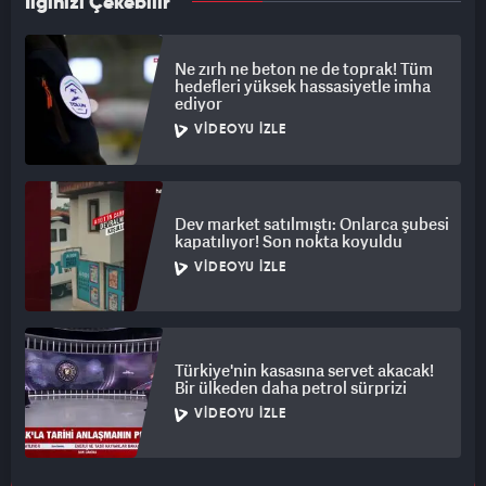
İlginizi Çekebilir
Ne zırh ne beton ne de toprak! Tüm
hedefleri yüksek hassasiyetle imha
ediyor
VIDEOYU İZLE
Dev market satılmıştı: Onlarca şubesi
kapatılıyor! Son nokta koyuldu
VIDEOYU İZLE
Türkiye'nin kasasına servet akacak!
Bir ülkeden daha petrol sürprizi
VIDEOYU İZLE