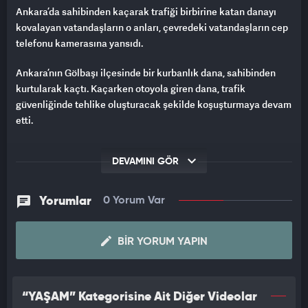
Ankara’da sahibinden kaçarak trafiği birbirine katan danayı
kovalayan vatandaşların o anları, çevredeki vatandaşların cep
telefonu kamerasına yansıdı.
Ankara’nın Gölbaşı ilçesinde bir kurbanlık dana, sahibinden
kurtularak kaçtı. Kaçarken otoyola giren dana, trafik
güvenliğinde tehlike oluşturacak şekilde koşuşturmaya devam
etti.
KURBANLIK DANA KAÇTI, VATANDAŞLAR KOVALADI
DEVAMINI GÖR
Kurbanlığın sahibi ve çevredeki vatandaşlar danayı yakalamak
için seferber oldu. Kurbanlık dananın görüntüleri trafikte seyir
Yorumlar
0 Yorum Var
halinde olan araçlardaki yolcular tarafından cep telefonu
kamerasına kaydedildi.
BIR YORUM YAPIN
“YAŞAM” Kategorisine Ait Diğer Videolar