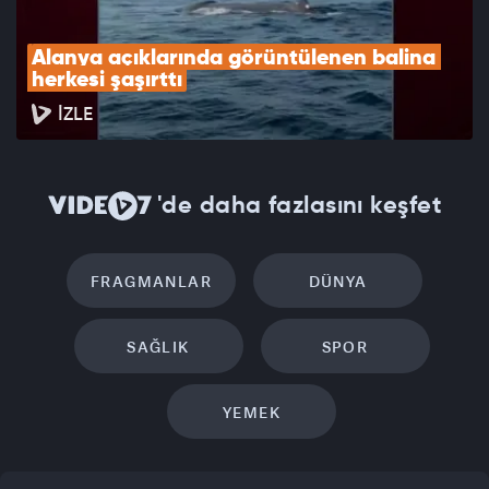
Alanya açıklarında görüntülenen balina 
herkesi şaşırttı
İZLE
'de daha fazlasını keşfet
FRAGMANLAR
DÜNYA
SAĞLIK
SPOR
YEMEK