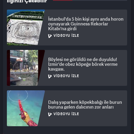
İlginizi Çekebilir
İstanbul'da 5 bin kişi aynı anda horon
oynayarak Guinness Rekorlar
Kitabı'na girdi
VIDEOYU İZLE
Böylesi ne görüldü ne de duyuldu!
İzmir'de obez köpeğe börek verme
kavgası.
VIDEOYU İZLE
Dalış yaparken köpekbalığı ile burun
buruna gelen dalıcının zor anları
VIDEOYU İZLE