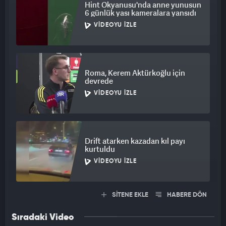
Hint Okyanusu'nda anne yunusun
6 günlük yası kameralara yansıdı
VIDEOYU İZLE
Roma, Kerem Aktürkoğlu için
devrede
VIDEOYU İZLE
Drift atarken kazadan kıl payı
kurtuldu
VIDEOYU İZLE
SİTENE EKLE
HABERE DÖN
Sıradaki Video