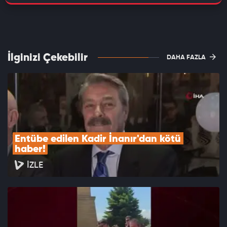
İlginizi Çekebilir
DAHA FAZLA
Entübe edilen Kadir İnanır'dan kötü 
haber!
İZLE