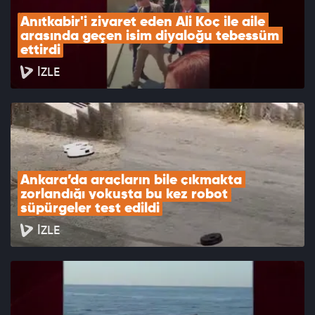
Anıtkabir'i ziyaret eden Ali Koç ile aile 
arasında geçen isim diyaloğu tebessüm 
ettirdi
İZLE
Ankara’da araçların bile çıkmakta 
zorlandığı yokuşta bu kez robot 
süpürgeler test edildi
İZLE