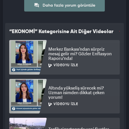
Avrupa sınırına kadar uzanan kesintisiz otoyol ağına entegre
Daha fazla yorum görüntüle
olacak."
“EKONOMİ” Kategorisine Ait Diğer Videolar
Merkez Bankası’ndan sürpriz
mesaj gelir mi? Gözler Enflasyon
Raporu'nda!
VIDEOYU İZLE
Altında yükseliş sürecek mi?
Uzman isimden dikkat çeken
yorum!
VIDEOYU İZLE