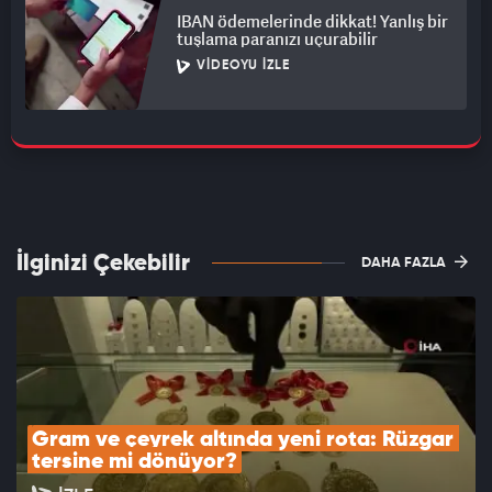
IBAN ödemelerinde dikkat! Yanlış bir
tuşlama paranızı uçurabilir
VIDEOYU İZLE
İlginizi Çekebilir
DAHA FAZLA
Gram ve çeyrek altında yeni rota: Rüzgar 
tersine mi dönüyor?