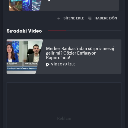
SİTENE EKLE
HABERE DÖN
Sıradaki Video
Merkez Bankası’ndan sürpriz mesaj
gelir mi? Gözler Enflasyon
Raporu'nda!
VIDEOYU İZLE