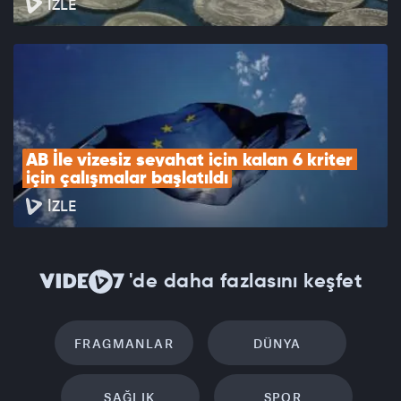
İZLE
AB İle vizesiz seyahat için kalan 6 kriter 
için çalışmalar başlatıldı
İZLE
'de daha fazlasını keşfet
FRAGMANLAR
DÜNYA
SAĞLIK
SPOR