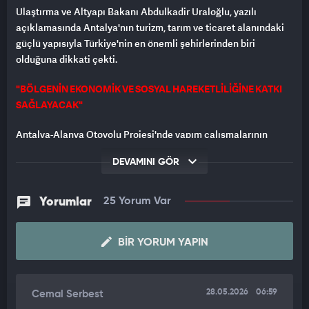
Ulaştırma ve Altyapı Bakanı Abdulkadir Uraloğlu, yazılı
açıklamasında Antalya'nın turizm, tarım ve ticaret alanındaki
güçlü yapısıyla Türkiye'nin en önemli şehirlerinden biri
olduğuna dikkati çekti.
"BÖLGENİN EKONOMİK VE SOSYAL HAREKETLİLİĞİNE KATKI
SAĞLAYACAK"
Antalya-Alanya Otoyolu Projesi'nde yapım çalışmalarının
yoğun şekilde sürdüğünü kaydeden Uraloğlu, "Antalya ve
DEVAMINI GÖR
Alanya arasında artan ulaşım talebine cevap verecek
otoyolumuz, bölgenin ekonomik ve sosyal hareketliliğine
önemli katkı sağlayacak. Otoyolun hizmete alınmasıyla yerli ve
Yorumlar
25 Yorum Var
yabancı turistlerin bölgeye ulaşımı daha hızlı hale gelecek."
değerlendirmesinde bulundu.
BIR YORUM YAPIN
TRANSİT GEÇİŞLE TRAFİK YÜKÜ HAFİFLEYECEK
Antalya şehir merkezinden başlayıp Alanya'ya kadar uzanan
28.05.2026
06:59
Cemal Serbest
mevcut güzergahta artan araç trafiği ve sinyalizasyon