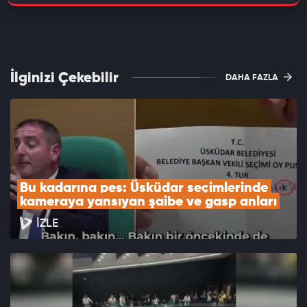
İlginizi Çekebilir
DAHA FAZLA
Bu kadarına pes: Üsküdar seçimlerinde 
kameraya yansıyan şaibe ve gasp anları
İZLE