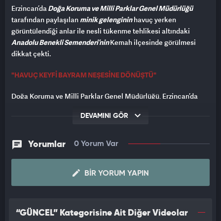
Erzincan’da
Doğa Koruma ve Milli Parklar Genel Müdürlüğü
tarafından paylaşılan
minik gelenginin
havuç yerken
görüntülendiği anlar ile nesli tükenme tehlikesi altındaki
Anadolu Benekli Semenderi’nin
Kemah ilçesinde görülmesi
dikkat çekti.
"HAVUÇ KEYFİ BAYRAM NEŞESİNE DÖNÜŞTÜ"
Doğa Koruma ve Milli Parklar Genel Müdürlüğü, Erzincan’da
kaydedilen minik gelenginin havuç yerken çekilen
DEVAMINI GÖR
görüntülerini sosyal medya hesabından
"Minik gelenginin
havuç keyfi bayram neşesine dönüştü."
notuyla paylaştı.
Yorumlar
0 Yorum Var
Paylaşımda, doğanın sevimli anlarının bayram coşkusuna renk
kattığı belirtildi.
BIR YORUM YAPIN
VİDEO TEKRAR TEKRAR OYNATILDI
Doğal yaşam alanında görüntülenen gelenginin havucu yerken
“GÜNCEL” Kategorisine Ait Diğer Videolar
sergilediği sevimli tavırlar, kısa sürede çok sayıda beğeni aldı.