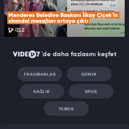
Menderes Belediye Başkanı İlkay Çiçek'in 
skandal mesajları ortaya çıktı
İZLE
'de daha fazlasını keşfet
FRAGMANLAR
DÜNYA
SAĞLIK
SPOR
YEMEK