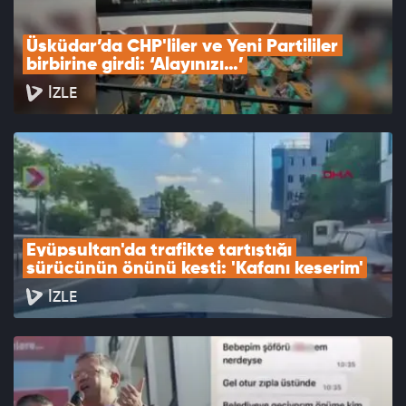
Üsküdar’da CHP'liler ve Yeni Partililer 
birbirine girdi: ‘Alayınızı…’
İZLE
Eyüpsultan'da trafikte tartıştığı 
sürücünün önünü kesti: 'Kafanı keserim'
İZLE