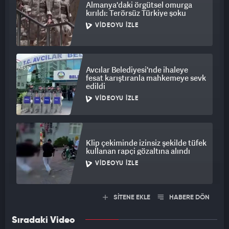
yağmurlarının ardından Anadolu Benekli Semenderi’nin
Almanya'daki örgütsel omurga
kırıldı: Terörsüz Türkiye şoku
Erzincan ve çevre illerde daha sık görülmeye başlandığını
belirtiyor.
VIDEOYU İZLE
Bölgedeki biyolojik çeşitliliğin önemli türleri arasında yer alan
gelengi ve Anadolu Benekli Semenderi’nin korunması için
Avcılar Belediyesi'nde ihaleye
vatandaşların doğal yaşam alanlarına zarar vermemesi ve
fesat karıştıranla mahkemeye sevk
yaban hayatını rahatsız etmemesi gerektiği ifade edildi.
edildi
VIDEOYU İZLE
Klip çekiminde izinsiz şekilde tüfek
kullanan rapçi gözaltına alındı
VIDEOYU İZLE
SİTENE EKLE
HABERE DÖN
Sıradaki Video