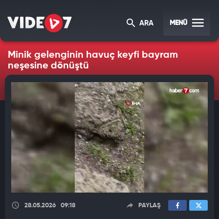
MENÜ
ARA
Minik gelenginin havuç keyfi bayram
neşesine dönüştü
28.05.2026
09:18
PAYLAŞ