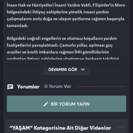
İnsan Hak ve Hürriyetleri İnsani Yardım Vakfı, Filipinler'in Moro
bölgesindeki ihtiyaç sahiplerine yönelik insani yardım
çalışmalarını zorlu doğa ve ulaşım şartlarına rağmen başarıyla
tamamladı.
Bölgedeki coğrafi engellerin ve olumsuz koşulların yardım
faaliyetlerini yavaşlatmadı. Çamurlu yollar, aşılması güç
araziler ve kısıtlı imkanlara rağmen İHH gönüllülerinin
yardımları ihtiyaç sahiplerine ulaştırması herkesin takdirini
kazandı.
DEVAMINI GÖR
Yorumlar
0 Yorum Var
BIR YORUM YAPIN
“YAŞAM” Kategorisine Ait Diğer Videolar