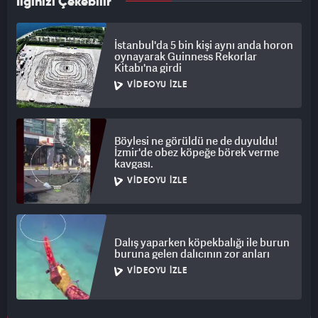
İlginizi Çekebilir
İstanbul'da 5 bin kişi aynı anda horon
oynayarak Guinness Rekorlar
Kitabı'na girdi
VIDEOYU İZLE
Böylesi ne görüldü ne de duyuldu!
İzmir'de obez köpeğe börek verme
kavgası.
VIDEOYU İZLE
Dalış yaparken köpekbalığı ile burun
buruna gelen dalıcının zor anları
VIDEOYU İZLE