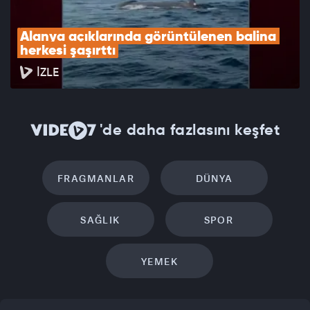
Alanya açıklarında görüntülenen balina 
herkesi şaşırttı
İZLE
'de daha fazlasını keşfet
FRAGMANLAR
DÜNYA
SAĞLIK
SPOR
YEMEK