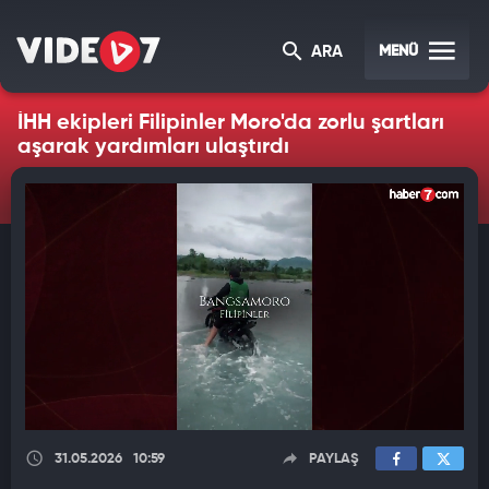
MENÜ
ARA
İHH ekipleri Filipinler Moro'da zorlu şartları
aşarak yardımları ulaştırdı
31.05.2026
10:59
PAYLAŞ