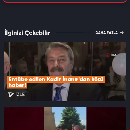
İlginizi Çekebilir
DAHA FAZLA
Entübe edilen Kadir İnanır'dan kötü 
haber!
İZLE