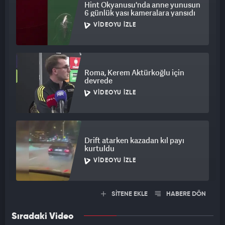
Hint Okyanusu'nda anne yunusun
6 günlük yası kameralara yansıdı
VIDEOYU İZLE
Roma, Kerem Aktürkoğlu için
devrede
VIDEOYU İZLE
Drift atarken kazadan kıl payı
kurtuldu
VIDEOYU İZLE
SİTENE EKLE
HABERE DÖN
Sıradaki Video