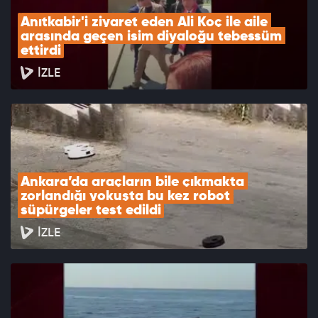
Anıtkabir'i ziyaret eden Ali Koç ile aile 
arasında geçen isim diyaloğu tebessüm 
ettirdi
İZLE
Ankara’da araçların bile çıkmakta 
zorlandığı yokuşta bu kez robot 
süpürgeler test edildi
İZLE