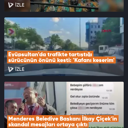
İZLE
Eyüpsultan'da trafikte tartıştığı 
sürücünün önünü kesti: 'Kafanı keserim'
İZLE
Menderes Belediye Başkanı İlkay Çiçek'in 
skandal mesajları ortaya çıktı