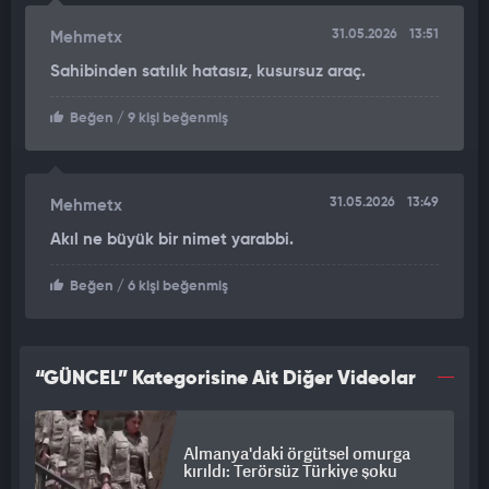
31.05.2026
13:51
Mehmetx
Sahibinden satılık hatasız, kusursuz araç.
Beğen
/ 9 kişi beğenmiş
31.05.2026
13:49
Mehmetx
Akıl ne büyük bir nimet yarabbi.
Beğen
/ 6 kişi beğenmiş
“GÜNCEL” Kategorisine Ait Diğer Videolar
Almanya'daki örgütsel omurga
kırıldı: Terörsüz Türkiye şoku