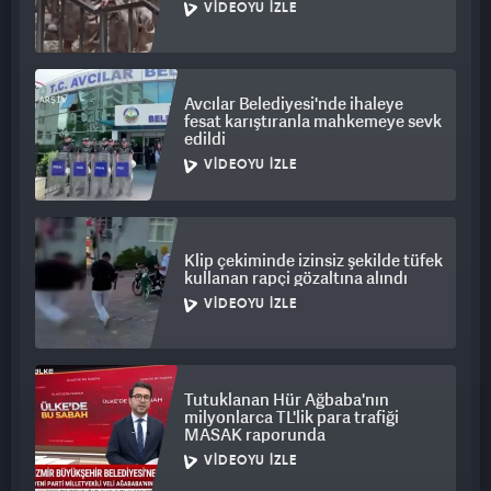
VIDEOYU İZLE
Avcılar Belediyesi'nde ihaleye
fesat karıştıranla mahkemeye sevk
edildi
VIDEOYU İZLE
Klip çekiminde izinsiz şekilde tüfek
kullanan rapçi gözaltına alındı
VIDEOYU İZLE
Tutuklanan Hür Ağbaba'nın
milyonlarca TL'lik para trafiği
MASAK raporunda
VIDEOYU İZLE