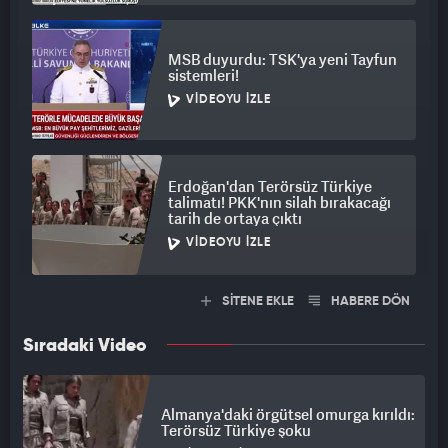
MSB duyurdu: TSK'ya yeni Tayfun
sistemleri!
VIDEOYU İZLE
Erdoğan'dan Terörsüz Türkiye
talimatı! PKK'nın silah bırakacağı
tarih de ortaya çıktı
VIDEOYU İZLE
SİTENE EKLE
HABERE DÖN
Sıradaki Video
Almanya'daki örgütsel omurga kırıldı:
Terörsüz Türkiye şoku