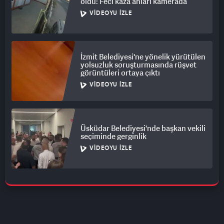
oldu: Feci kaza anları kamerada
VIDEOYU İZLE
İzmit Belediyesi'ne yönelik yürütülen
yolsuzluk soruşturmasında rüşvet
görüntüleri ortaya çıktı
VIDEOYU İZLE
Üsküdar Belediyesi'nde başkan vekili
seçiminde gerginlik
VIDEOYU İZLE