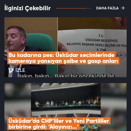
İlginizi Çekebilir
DAHA FAZLA
Bu kadarına pes: Üsküdar seçimlerinde 
kameraya yansıyan şaibe ve gasp anları
İZLE
Üsküdar’da CHP'liler ve Yeni Partililer 
birbirine girdi: ‘Alayınızı…’