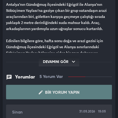
Antalya'nın Gündoğmuş ilçesindeki Eğrigöl ile Alanya'nın
Söbüçimen Yaylası'na geziye çıkan bir grup vatandaşın arazi
araçlarından biri, göletten karşıya geçmeye çalıştığı sırada
yaklaşık 2 metre derinliğindeki suda mahsur kaldı. Araç,
arkadaşlarının yardımıyla uzun uğraşlar sonucu kurtarıldı.
Edinilen bilgilere göre, hafta sonu doğa ve arazi gezisi için
Gündoğmuş ilçesindeki Eğrigöl ve Alanya sınırlarındaki
Söbüçimen Yaylası bölgesine giden bir grup doğasever,
güzergâh üzerinde bulunan göletten araçlarıyla geçiş yapmak
DEVAMINI GÖR
istedi. Geçiş sırasında gruptaki arazili araçlardan biri, su
seviyesinin derin olduğu noktada ilerleyemeyerek gölet
içerisinde mahsur kaldı.
Yorumlar
5 Yorum Var
Yaklaşık 1,5 ila 2 metre derinliğindeki suyun içerisinde kalan
BIR YORUM YAPIN
araçta kısa süreli panik yaşanırken, aynı bölgede bulunan
diğer sürücüler hemen kurtarma çalışması başlattı. Mahsur
kalan araç, sürücünün arkadaşı Emrah Güneş'in kullandığı
31.05.2026
15:05
Sinan
arazili aracın yardımıyla sudan çıkarıldı.