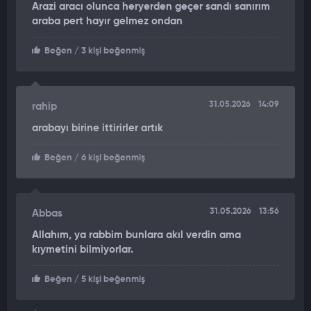
Arazi aracı olunca heryerden geçer sandı sanırım
"Kapılar açılınca araçtaki su tahliye edildi"
araba pert hayır gelmez ondan
Sudan çıkarılan aracın içerisine dolan su, kapıların açılmasıyla
Beğen
/ 3 kişi beğenmiş
boşaltıldı. Aracın kabin bölümünün büyük ölçüde suyla
dolduğu görülürken, kurtarma çalışmalarına katılan
vatandaşlar araç içerisindeki suyun tahliye edilmesini
31.05.2026
14:09
rahip
sağladı.Kurtarma çalışmasının ardından yapılan kontrollerde
arabayı birine ittirirler artık
aracın motoruna su girdiği belirlendi. Çalıştırılamayan araç,
çekilerek Alanya'ya götürüldü.
Beğen
/ 6 kişi beğenmiş
Olayda herhangi bir yaralanma yaşanmazken, araçta maddi
hasar meydana geldiği öğrenildi. Kurtarma anları ise bölgede
bulunan vatandaşlar tarafından cep telefonu kameralarıyla
31.05.2026
13:56
Abbas
kaydedildi.
Allahım, ya rabbim bunlara akıl verdin ama
kıymetini bilmiyorlar.
Beğen
/ 5 kişi beğenmiş