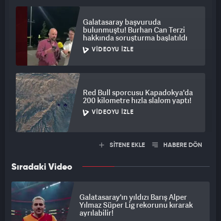
Galatasaray başvuruda
bulunmuştu! Burhan Can Terzi
hakkında soruşturma başlatıldı
VIDEOYU İZLE
Red Bull sporcusu Kapadokya'da
200 kilometre hızla slalom yaptı!
VIDEOYU İZLE
SİTENE EKLE
HABERE DÖN
Sıradaki Video
Galatasaray'ın yıldızı Barış Alper
Yılmaz Süper Lig rekorunu kırarak
ayrılabilir!