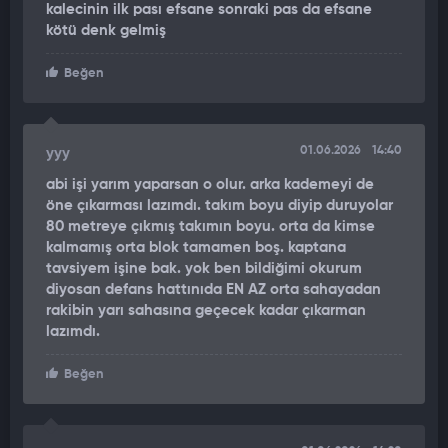
kalecinin ilk pası efsane sonraki pas da efsane
kötü denk gelmiş
Beğen
01.06.2026
14:40
yyy
abi işi yarım yaparsan o olur. arka kademeyi de
öne çıkarması lazımdı. takım boyu diyip duruyolar
80 metreye çıkmış takımın boyu. orta da kimse
kalmamış orta blok tamamen boş. kaptana
tavsiyem işine bak. yok ben bildiğimi okurum
diyosan defans hattınıda EN AZ orta sahayadan
rakibin yarı sahasına geçecek kadar çıkarman
lazımdı.
Beğen