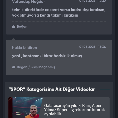
01.06.2026
14:20
Vatandaş Mağdur
teknik direktörde cesaret varsa kadro dışı bıraksın,
yok olmuyorsa kendi takımı bıraksın
Beğen
01.06.2026
13:34
hakkı bildiren
yani , kaptanınki biraz hadsizlik olmuş
Beğen
/ 3 kişi beğenmiş
“SPOR” Kategorisine Ait Diğer Videolar
Galatasaray'ın yıldızı Barış Alper
Yılmaz Süper Lig rekorunu kırarak
ayrılabilir!