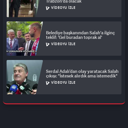
Trabzon'da olacak
VIDEOYU İZLE
Belediye başkanından Salah'a ilginç
teklif: 'Gel buradan toprak al'
VIDEOYU İZLE
Serdal Adalı’dan olay yaratacak Salah
çıkışı: "İstesek alırdık ama istemedik"
VIDEOYU İZLE