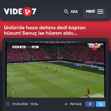
MENÜ
ARA
Ürdün'de hoca defans dedi kaptan
hücum! Sonuç ise hüsran oldu...
01.06.2026
10:34
PAYLAŞ