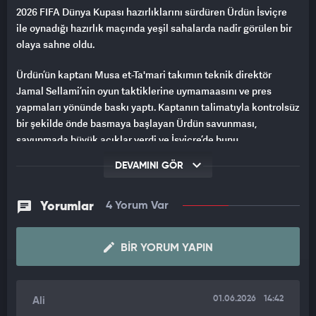
2026 FIFA Dünya Kupası hazırlıklarını sürdüren Ürdün İsviçre
ile oynadığı hazırlık maçında yeşil sahalarda nadir görülen bir
olaya sahne oldu.
Ürdün’ün kaptanı Musa et-Ta'mari takımın teknik direktör
Jamal Sellami’nin oyun taktiklerine uymamaasını ve pres
yapmaları yönünde baskı yaptı. Kaptanın talimatıyla kontrolsüz
bir şekilde önde basmaya başlayan Ürdün savunması,
savunmada büyük açıklar verdi ve İsviçre’de bunu
DEVAMINI GÖR
affetmedi. Müsabaka İsviçre’nin 4-1 'lik galibiyetiyle son buldu.
Yorumlar
4 Yorum Var
BIR YORUM YAPIN
01.06.2026
14:42
Ali