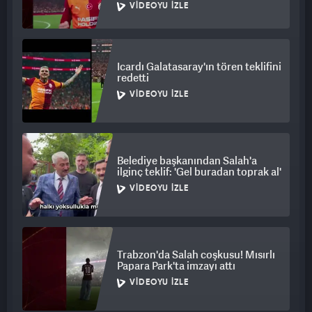
VIDEOYU İZLE
Icardı Galatasaray'ın tören teklifini
redetti
VIDEOYU İZLE
Belediye başkanından Salah'a
ilginç teklif: 'Gel buradan toprak al'
VIDEOYU İZLE
Trabzon'da Salah coşkusu! Mısırlı
Papara Park'ta imzayı attı
VIDEOYU İZLE