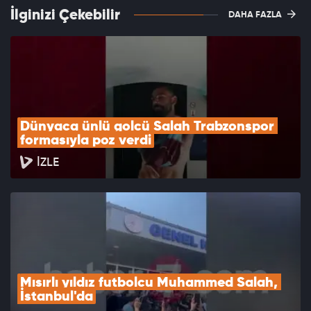
İlginizi Çekebilir
DAHA FAZLA
Dünyaca ünlü golcü Salah Trabzonspor 
formasıyla poz verdi
İZLE
Mısırlı yıldız futbolcu Muhammed Salah, 
İstanbul'da