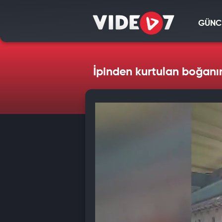
GÜNC
İpinden kurtulan boğanın