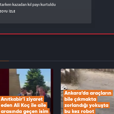
atarken kazadan kıl payı kurtuldu
EOYU İZLE
i ne görüldü ne de duyuldu! İzmir'de obez
e börek verme kavgası.
EOYU İZLE
r çay tiryakisi! İnce belli bardaktan içti...
seten anlar kamerada
EOYU İZLE
Ankara’da araçların 
Anıtkabir'i ziyaret 
bile çıkmakta 
eden Ali Koç ile aile 
zorlandığı yokuşta 
arasında geçen isim 
bu kez robot 