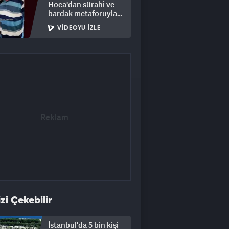
Hoca'dan sürahi ve
bardak metaforuyla
hayat dersi
VIDEOYU İZLE
izi Çekebilir
İstanbul'da 5 bin kişi