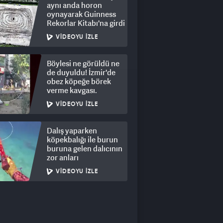
aynı anda horon
oynayarak Guinness
Rekorlar Kitabı'na girdi
VIDEOYU İZLE
Böylesi ne görüldü ne
de duyuldu! İzmir'de
obez köpeğe börek
verme kavgası.
VIDEOYU İZLE
Dalış yaparken
köpekbalığı ile burun
buruna gelen dalıcının
zor anları
VIDEOYU İZLE