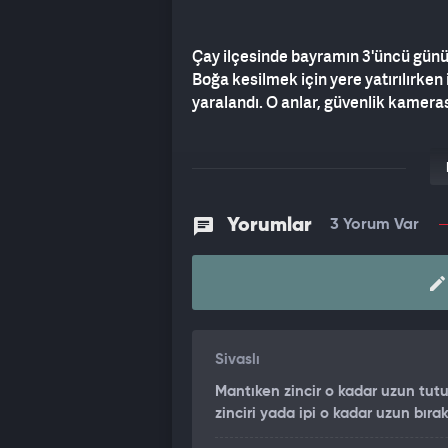
Çay ilçesinde bayramın 3'üncü günü 
Boğa kesilmek için yere yatırılırken i
yaralandı. O anlar, güvenlik kamera
ÖNÜNE GELENİ BOYNUZLADI
Boğanın sahibi Samet Atmaca, "Dana 
Kesimhanemizde hazırlığımızı yaptık.
Yorumlar
3 Yorum Var
kurtuldu. Etrafa saldırmaya başladı
Kırıklarımız var. 2 kasap ve 1 de çev
yakaladık. Kesimi yaptık. Benim kol
değişik yerlerinden yaralandı" dedi.
Sivaslı
Mantıken zincir o kadar uzun tutu
zinciri yada ipi o kadar uzun bır