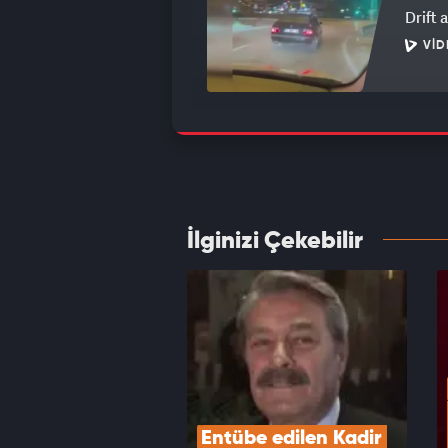
Drift 
VID
Böyles
köpeğ
VID
İlginizi Çekebilir
Tam bi
Gülüm
VID
Entübe edilen Kadir 