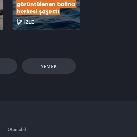
görüntülenen balina 
herkesi şaşırttı
İZLE
YEMEK
i
Otomobil