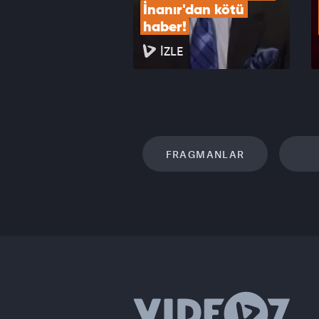
İnanır'dan kötü 
haber!
İZLE
FRAGMANLAR