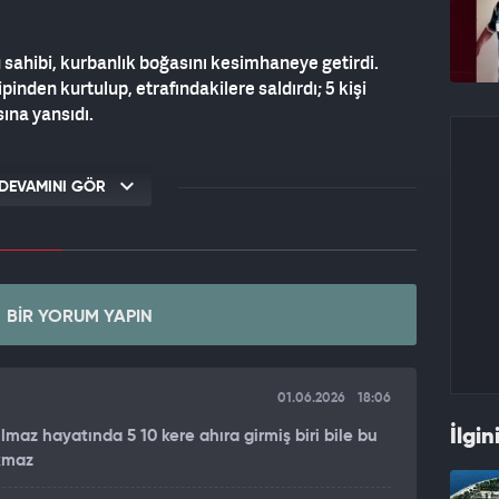
sahibi, kurbanlık boğasını kesimhaneye getirdi.
pinden kurtulup, etrafındakilere saldırdı; 5 kişi
sına yansıdı.
DEVAMINI GÖR
huysuz olduğu için iğne ile sakinleştirdik.
 Yere yatıracağımız sırada hırçınlaşıp, iplerden
, önüne geleni boynuzladı. Ben ve oğlum yaralandık.
redeki kişiye saldırarak yaraladı. Traktör yardımıyla
umda, oğlum Hüseyin'in göğsündü kırık var. 3 kişi de
BIR YORUM YAPIN
01.06.2026
18:06
İlgin
lmaz hayatında 5 10 kere ahıra girmiş biri bile bu
akmaz