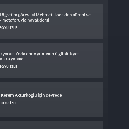
 öğretim görevlisi Mehmet Hoca'dan sürahi ve
 metaforuyla hayat dersi
EOYU İZLE
Okyanusu'nda anne yunusun 6 günlük yası
lara yansıdı
EOYU İZLE
 Kerem Aktürkoğlu için devrede
EOYU İZLE