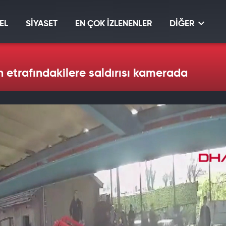
EL
SİYASET
EN ÇOK İZLENENLER
DİĞER
 etrafındakilere saldırısı kamerada