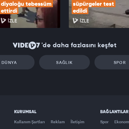
diyaloğu tebessüm 
süpürgeler test 
ettirdi
edildi
İZLE
İZLE
'de daha fazlasını keşfet
DÜNYA
SAĞLIK
SPOR
KURUMSAL
BAĞLANTILAR
Kullanım Şartları
Reklam
İletişim
Spor
Ekonom