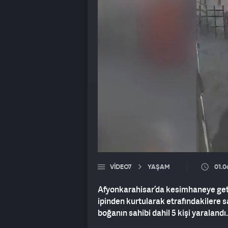
VIDEO7
YAŞAM
01.0
Afyonkarahisar’da kesimhaneye getir
ipinden kurtularak etrafındakilere 
boğanın sahibi dahil 5 kişi yaralandı.