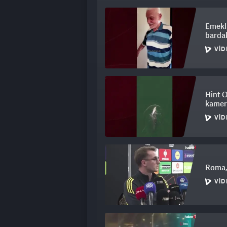
Emekli
bardak
VID
Hint 
kamera
VID
Roma,
VID