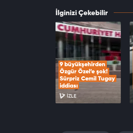
İlginizi Çekebilir
Cumhu
ziyare
VID
9 büyükşehirden 
Özgür Özel’e şok! 
Sürpriz Cemil Tugay 
iddiası
İZLE