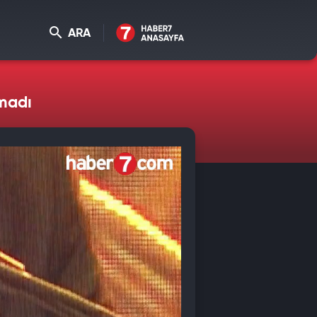
ARA
tmadı