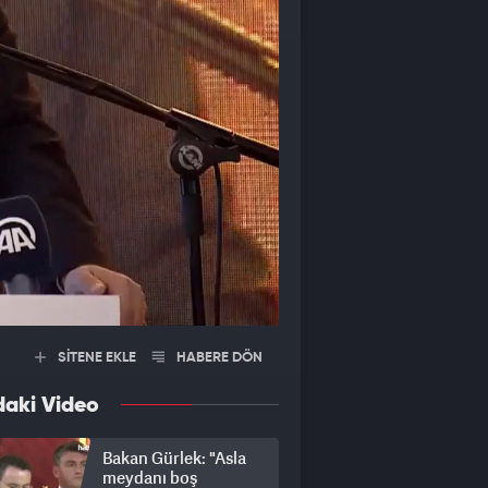
SİTENE EKLE
HABERE DÖN
daki Video
Bakan Gürlek: "Asla
meydanı boş