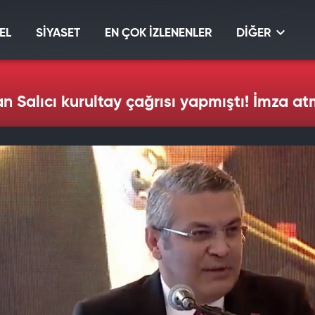
EL
SİYASET
EN ÇOK İZLENENLER
DİĞER
 Salıcı kurultay çağrısı yapmıştı! İmza a