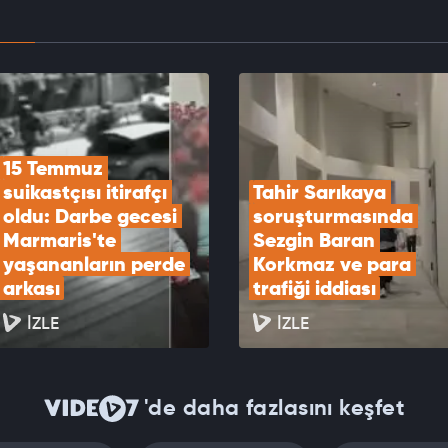
rbaşkanı Erdoğan'da Suudi Arabistan'a kritik
t
EOYU İZLE
15 Temmuz 
suikastçısı itirafçı 
Tahir Sarıkaya 
oldu: Darbe gecesi 
soruşturmasında 
Marmaris'te 
Sezgin Baran 
yaşananların perde 
Korkmaz ve para 
arkası
trafiği iddiası
İZLE
İZLE
'de daha fazlasını keşfet