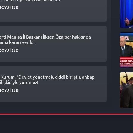
EOYU İZLE
arti Manisa İl Başkanı İlksen Özalper hakkında
ama kararı verildi
EOYU İZLE
Kurum: "Devlet yönetmek, ciddi bir iştir, ahbap
ilişkisiyle yürümez!
EOYU İZLE
AR Genel Başkanı Yapıcıoğlu: "Süreç başarıyla
anmalı, terör son bulmalı"
EOYU İZLE