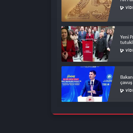
VID
Yeni P
tutukl
VID
Bakan 
çavuş 
VID
HÜDA P
tamaml
VID