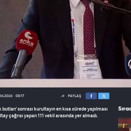
06.2026
08:17
PAYLAŞ
k butlan' sonrası kurultayın en kısa sürede yapılması
Sıra
ltay çağrısı yapan 111 vekil arasında yer almadı.