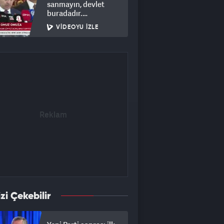
sanmayın, devlet
buradadır.
Vatandaşının
VIDEOYU İZLE
yanındadır."
izi Çekebilir