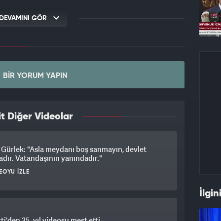
DEVAMINI GÖR
BIR YORUM YAPIN
t Diğer Videolar
Gürlek: "Asla meydanı boş sanmayın, devlet
dır. Vatandaşının yanındadır."
EOYU İZLE
İlgin
ti'den 25. yıl videosu mest etti