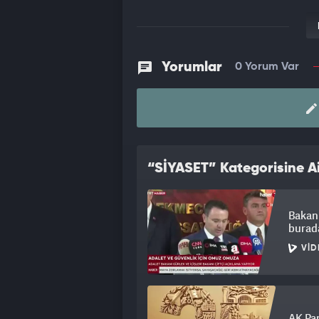
Yorumlar
0 Yorum Var
“SİYASET” Kategorisine Ai
Bakan 
burada
VID
AK Par