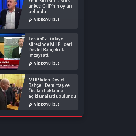
Yeni Parti sonrası ilk
anket: CHP'nin oyları
bölündü
VIDEOYU İZLE
Terörsüz Türkiye
sürecinde MHP lideri
Devlet Bahçeli ilk
imzayı attı
VIDEOYU İZLE
MHP lideri Devlet
Bahçeli Demirtaş ve
Öcalan hakkında
açıklamalarda bulundu
VIDEOYU İZLE