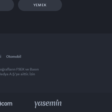
YEMEK
i
Otomobil
toğrafların FSEK ve Basın
ya A.Ş.'ye aittir. İzin