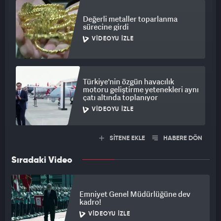
Değerli metaller toparlanma
sürecine girdi
VIDEOYU İZLE
Türkiye'nin özgün havacılık
motoru geliştirme yetenekleri aynı
çatı altında toplanıyor
VIDEOYU İZLE
SİTENE EKLE
HABERE DÖN
Sıradaki Video
Emniyet Genel Müdürlüğüne dev
kadro!
VIDEOYU İZLE