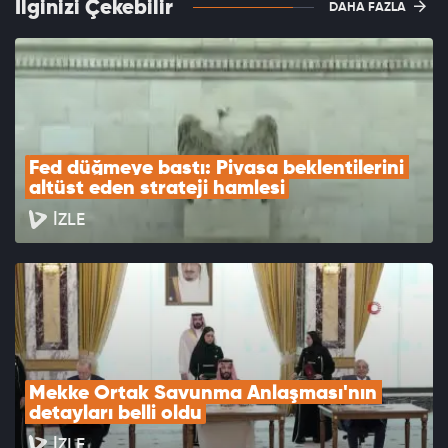
İlginizi Çekebilir
DAHA FAZLA
Fed düğmeye bastı: Piyasa beklentilerini 
altüst eden strateji hamlesi
İZLE
Mekke Ortak Savunma Anlaşması'nın 
detayları belli oldu
İZLE