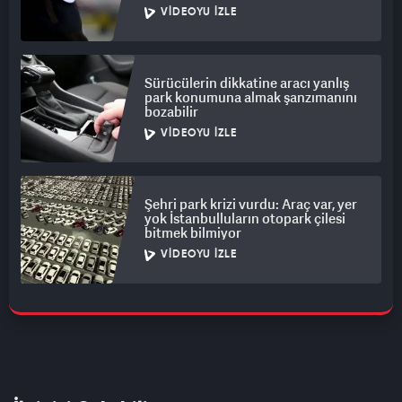
VIDEOYU İZLE
Sürücülerin dikkatine aracı yanlış
park konumuna almak şanzımanını
bozabilir
VIDEOYU İZLE
Şehri park krizi vurdu: Araç var, yer
yok İstanbulluların otopark çilesi
bitmek bilmiyor
VIDEOYU İZLE