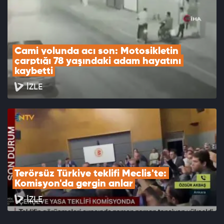
Cami yolunda acı son: Motosikletin 
çarptığı 78 yaşındaki adam hayatını 
kaybetti
İZLE
Terörsüz Türkiye teklifi Meclis'te: 
Komisyon'da gergin anlar
İZLE