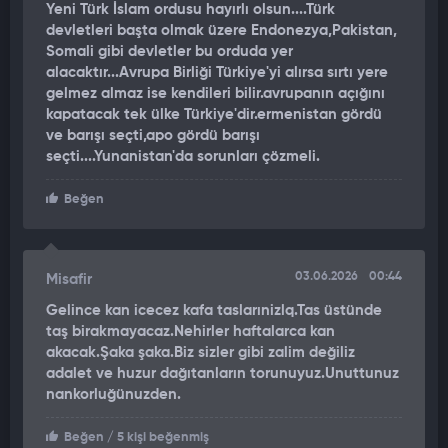
Yeni Türk İslam ordusu hayırlı olsun....Türk
ittifakından koparma ve izole etme niyetini gözler önüne seren
devletleri başta olmak üzere Endonezya,Pakistan,
Fayad, "Bunun temel sebebi, oldukça güçlü bir orduya sahip
Somali gibi devletler bu orduda yer
olması." ifadelerini kullandı. Türk ordusunun stratejik olarak
alacaktır...Avrupa Birliği Türkiye'yi alırsa sırtı yere
çok kritik bir noktada bulunduğunun altını çizen Fayad,
gelmez almaz ise kendileri bilir.avrupanın açığını
Avrupa'daki Türk diasporasını da hedef tahtasına oturtarak,
kapatacak tek ülke Türkiye'dir.ermenistan gördü
"Türk İslamcı gruplar sadece Almanya'da değil, Fransa'da da
ve barışı seçti,apo gördü barışı
seçti....Yunanistan'da sorunları çözmeli.
son derece güçlüler. Aslına bakarsanız Suriye'de kontrolü ele
geçirenler de onlar oldu." diye konuştu.
Beğen
"İSRAİL'İ HARİTADAN SİLME ARZUSU"
Konuşmasında ABD Başkanı Donald Trump ile Başkan Erdoğan
03.06.2026
00:44
Misafir
arasındaki diyaloglara da atıfta bulunan Fayad, Türkiye'nin
Gelince kan icecez kafa taslarınizlq.Tas üstünde
bölgedeki bağımsız politikalarını karalama çabasına girişti.
taş birakmayacaz.Nehirler haftalarca kan
Türkiye'nin Suriye'de İran'ın boşalttığı mevzileri doldurmaya
akacak.Şaka şaka.Biz sizler gibi zalim değiliz
çalıştığını iddia eden Fayad, asıl niyetini şu provokatif sözlerle
adalet ve huzur dağıtanların torunuyuz.Unuttunuz
ifşa etti: "Erdoğan'ın partisi olan AK Parti'nin kongrelerini takip
nankorluğünuzden.
ederseniz, söylemlerin her zaman tüm katılımcılar tarafından
İsrail'in yıkılmasına yönelik sloganlarla sona erdiğini
Beğen
/ 5 kişi beğenmiş