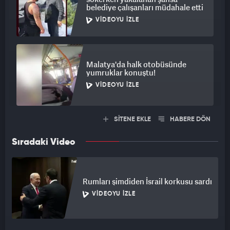
belediye çalışanları müdahale etti
VIDEOYU İZLE
Malatya'da halk otobüsünde
yumruklar konuştu!
VIDEOYU İZLE
SİTENE EKLE
HABERE DÖN
Sıradaki Video
Rumları şimdiden İsrail korkusu sardı
VIDEOYU İZLE