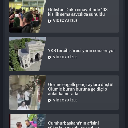
Gülistan Doku cinayetinde 108
kişilik şema savcılığa sunuldu
VIDEOYU İZLE
YKS tercih süreci yarın sona eriyor
VIDEOYU İZLE
Görme engelli genç raylara düştü!
Ölümle burun buruna geldiği o
anlar kamerada
VIDEOYU İZLE
Cumhurbaşkanı'nın afişini
sökerken yakalanan şahsa