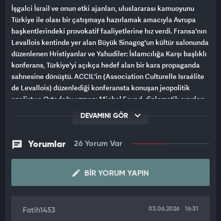
İşgalci İsrail ve onun etki ajanları, uluslararası kamuoyunu
Türkiye ile olası bir çatışmaya hazırlamak amacıyla Avrupa
başkentlerindeki provokatif faaliyetlerine hız verdi. Fransa'nın
Levallois kentinde yer alan Büyük Sinagog'un kültür salonunda
düzenlenen Hristiyanlar ve Yahudiler: İslamcılığa Karşı başlıklı
konferans, Türkiye'yi açıkça hedef alan bir kara propaganda
sahnesine dönüştü. ACCIL'in (Association Culturelle Israélite
de Levallois) düzenlediği konferansta konuşan jeopolitik
analist ve Ortadoğu uzmanı Michel Fayad, diplomatik sınırları
aşarak Türkiye'yi ve Türk ordusunu küresel bir tehdit olarak
DEVAMINI GÖR
nitelendirdi.
"BATI İÇİN GERÇEK BİR TEHDİT OLUŞTURUYOR"
Yorumlar
26 Yorum Var
Türkiye'nin demografik ve askeri gücünden duyulan
BIR YORUM YAPIN
rahatsızlığı açıkça dile getiren Siyonist Fayad, "Öte yandan,
üzerinde çok durmadığımız Türkiye meselesi var. Türkiye;
nüfus, tarih ve kültür açısından son derece önemli, devasa bir
Müslüman ülke. Ancak bugün hem Orta Doğu hem de Batı için
03.06.2026
16:31
Fatih1453
gerçek bir tehdit oluşturuyor." dedi. Bu sözleriyle Türkiye'yi Batı