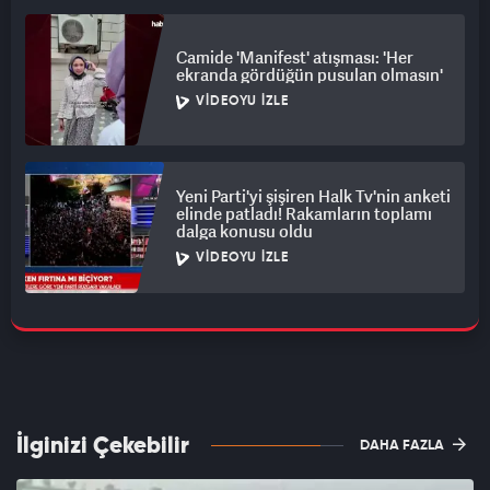
Camide 'Manifest' atışması: 'Her
ekranda gördüğün pusulan olmasın'
VIDEOYU İZLE
Yeni Parti'yi şişiren Halk Tv'nin anketi
elinde patladı! Rakamların toplamı
dalga konusu oldu
VIDEOYU İZLE
İlginizi Çekebilir
DAHA FAZLA