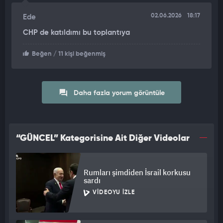
açık bir hedef göstermeyle tamamlayan Fayad, "Özetle Türkiye,
mutlaka dikkate alınması gereken ciddi bir tehdit unsuru
02.06.2026
18:17
Ede
haline gelmiş durumda." ifadelerini kullandı.
CHP de katıldımı bu toplantıya
Beğen
/ 11 kişi beğenmiş
Daha fazla yorum görüntüle
“GÜNCEL” Kategorisine Ait Diğer Videolar
Rumları şimdiden İsrail korkusu
sardı
VIDEOYU İZLE