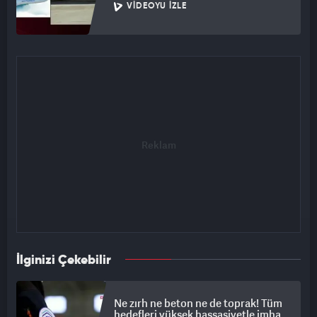
VIDEOYU İZLE
İlginizi Çekebilir
Ne zırh ne beton ne de toprak! Tüm
hedefleri yüksek hassasiyetle imha