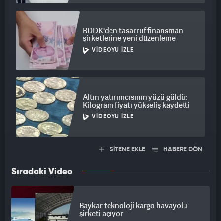
BDDK'den tasarruf finansman
şirketlerine yeni düzenleme
VIDEOYU İZLE
Altın yatırımcısının yüzü güldü:
Kilogram fiyatı yükseliş kaydetti
VIDEOYU İZLE
SİTENE EKLE
HABERE DÖN
Sıradaki Video
Baykar teknoloji kargo havayolu
şirketi açıyor