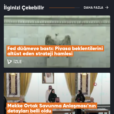
İlginizi Çekebilir
DAHA FAZLA
Fed düğmeye bastı: Piyasa beklentilerini 
altüst eden strateji hamlesi
İZLE
Mekke Ortak Savunma Anlaşması'nın 
detayları belli oldu