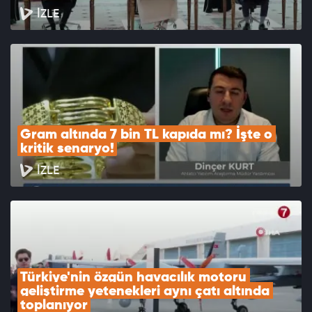
İZLE
Gram altında 7 bin TL kapıda mı? İşte o 
kritik senaryo!
İZLE
Türkiye'nin özgün havacılık motoru 
geliştirme yetenekleri aynı çatı altında 
toplanıyor