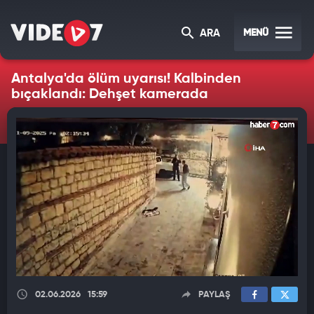
MENÜ
ARA
Antalya'da ölüm uyarısı! Kalbinden
bıçaklandı: Dehşet kamerada
02.06.2026
15:59
PAYLAŞ