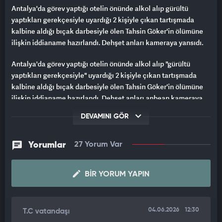
Antalya'da görev yaptığı otelin önünde alkol alıp gürültü
yaptıkları gerekçesiyle uyardığı 2 kişiyle çıkan tartışmada
kalbine aldığı bıçak darbesiyle ölen Tahsin Göker'in ölümüne
ilişkin iddianame hazırlandı. Dehşet anları kameraya yansıdı.
Antalya'da görev yaptığı otelin önünde alkol alıp "gürültü
yaptıkları gerekçesiyle" uyardığı 2 kişiyle çıkan tartışmada
kalbine aldığı bıçak darbesiyle ölen Tahsin Göker'in ölümüne
ilişkin iddianame hazırlandı. Dehşet anları anbean kameraya
yansıdı.
DEVAMINI GÖR
Antalya'da düğününe sayılı günler kala görev yaptığı otelin
önünde çıkan bıçaklı kavgada hayatını kaybeden güvenlik
Yorumlar
27 Yorum Var
görevlisi Tahsin Göker'in ölümüne ilişkin Antalya Cumhuriyet
Başsavcılığı tarafından hazırlanan iddianamede olayın
BIR YORUM YAPIN
ayrıntıları yer aldı.
İddianamede, sanık Eyyüp T. hakkında "kasten öldürme", "olası
kastla silahla basit yaralama" ve "6136 sayılı Kanuna
04.06.2026
12:30
T.C vatandaşı
muhalefet", mağdur şüpheli Halil S. hakkında is "kasten