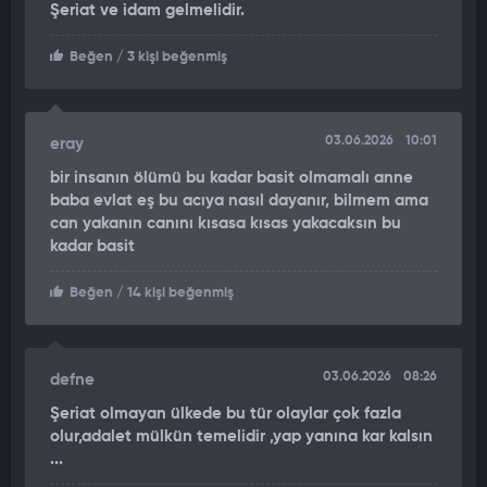
Şeriat ve idam gelmelidir.
öldürme" suçundan cezalandırma talep edildi.
Beğen
/ 3 kişi beğenmiş
"GÜRÜLTÜ YAPMAYIN UYASI" ÖLÜMLE BİTTİ
Olay, 9 Kasım 2025 tarihinde saat 02.00 sıralarında Muratpaşa
ilçesi Selçuk Mahallesi Musalla Sokak'ta bulunan bir otelin
03.06.2026
10:01
eray
önünde meydana geldi.
bir insanın ölümü bu kadar basit olmamalı anne
baba evlat eş bu acıya nasıl dayanır, bilmem ama
Edinilen bilgiye göre, otelde güvenlik görevlisi olarak çalışan
can yakanın canını kısasa kısas yakacaksın bu
Tahsin Göker ile Talat K.B., otel önünde alkol alıp gürültü
kadar basit
yaptıkları gerekçesiyle Eyyüp T. ve Halil S.'yi uyardı.
Beğen
/ 14 kişi beğenmiş
Uyarının ardından taraflar arasında çıkan tartışma kısa sürede
kavgaya dönüştü.
Kavga sırasında göğüs bölgesinden bıçaklanan Tahsin Göker,
03.06.2026
08:26
defne
kaldırıldığı hastanede doktorların tüm müdahalesine rağmen
Şeriat olmayan ülkede bu tür olaylar çok fazla
kurtarılamadı.
olur,adalet mülkün temelidir ,yap yanına kar kalsın
...
ÖLÜM NEDENİ İDDİANAMEDE YER ALDI