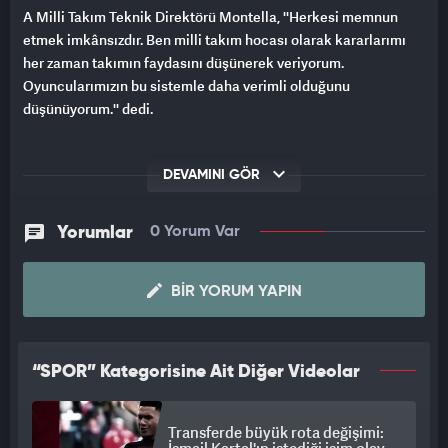
A Milli Takım Teknik Direktörü Montella, ''Herkesi memnun
etmek imkânsızdır. Ben milli takım hocası olarak kararlarımı
her zaman takımın faydasını düşünerek veriyorum.
Oyuncularımızın bu sistemle daha verimli olduğunu
düşünüyorum.'' dedi.
DEVAMINI GÖR
Yorumlar
0 Yorum Var
BIR YORUM YAPIN
“SPOR” Kategorisine Ait Diğer Videolar
Transferde büyük rota değişimi: