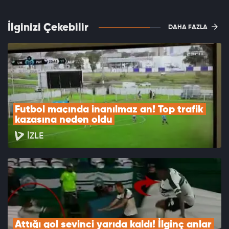
İlginizi Çekebilir
DAHA FAZLA
Futbol maçında inanılmaz an! Top trafik 
kazasına neden oldu
İZLE
Attığı gol sevinci yarıda kaldı! İlginç anlar 