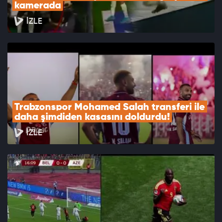
kamerada
İZLE
Trabzonspor Mohamed Salah transferi ile 
daha şimdiden kasasını doldurdu!
İZLE