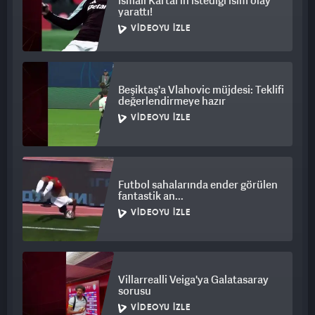
İsmail Kartal'ın istediği isim olay
yarattı!
VIDEOYU İZLE
Beşiktaş'a Vlahovic müjdesi: Teklifi
değerlendirmeye hazır
VIDEOYU İZLE
Futbol sahalarında ender görülen
fantastik an...
VIDEOYU İZLE
Villarrealli Veiga'ya Galatasaray
sorusu
VIDEOYU İZLE