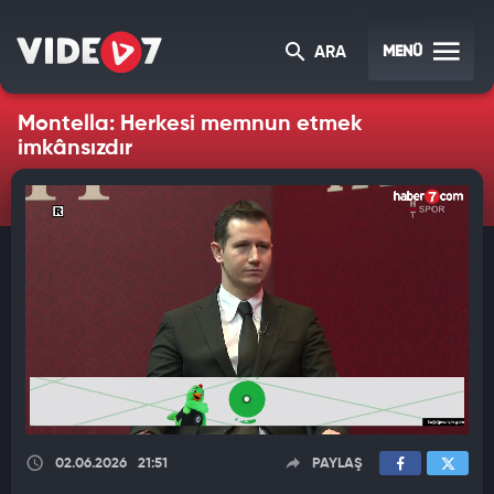
MENÜ
ARA
Montella: Herkesi memnun etmek
imkânsızdır
02.06.2026
21:51
PAYLAŞ