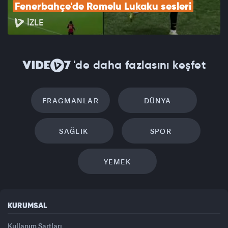
Fenerbahçe'de Romelu Lukaku sesleri
İZLE
'de daha fazlasını keşfet
FRAGMANLAR
DÜNYA
SAĞLIK
SPOR
YEMEK
KURUMSAL
Kullanım Şartları