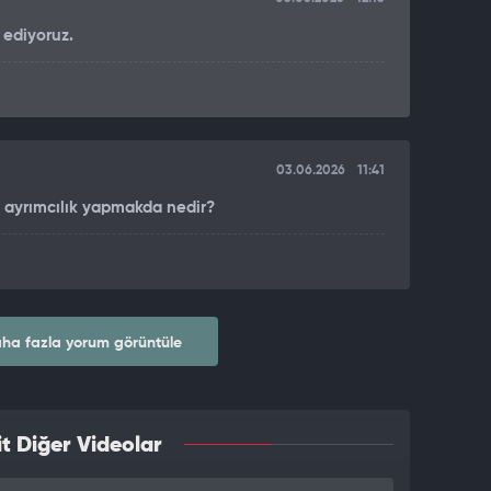
 ediyoruz.
03.06.2026
11:41
re ayrımcılık yapmakda nedir?
ha fazla yorum görüntüle
t Diğer Videolar