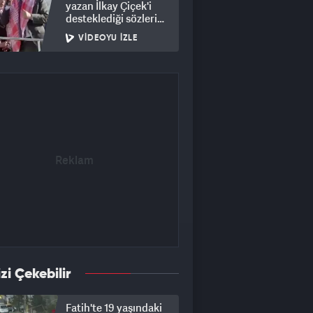
yazan İlkay Çiçek'i
desteklediği sözleri
yeniden gündem oldu
VIDEOYU İZLE
izi Çekebilir
Fatih'te 19 yaşındaki