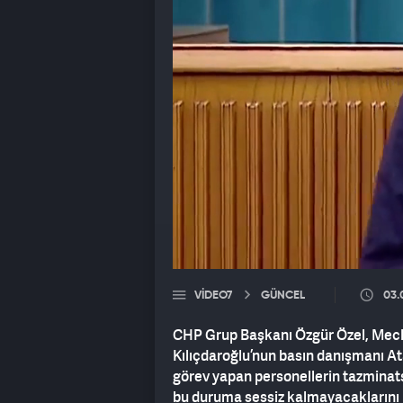
VIDEO7
GÜNCEL
03.
CHP Grup Başkanı Özgür Özel, Mecl
Kılıçdaroğlu’nun basın danışmanı Ata
görev yapan personellerin tazminats
bu duruma sessiz kalmayacaklarını b