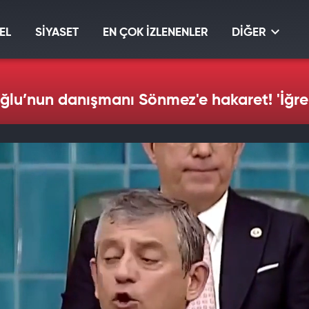
EL
SİYASET
EN ÇOK İZLENENLER
DİĞER
ğlu’nun danışmanı Sönmez'e hakaret! 'İğren