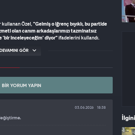
 kullanan Özel,
"Gelmiş o iğrenç bıyıklı, bu partide
izmeti olan canım arkadaşlarımızı tazminatsız
 'bir inceleyeceğim' diyor"
ifadelerini kullandı.
E POLEMİĞE GİRMEM
DEVAMINI GÖR
nmez'den yanıt geldi. T24'e konuşan Atakan Sönmez,
i. Sönmez,
"Ben Cumhuriyet Halk Partisi Genel
 parti milletvekiliyle polemiğe girmem söz konusu
k."
ifadelerini kullandı.
BIR YORUM YAPIN
03.06.2026
18:38
İlgin
değiştirme.