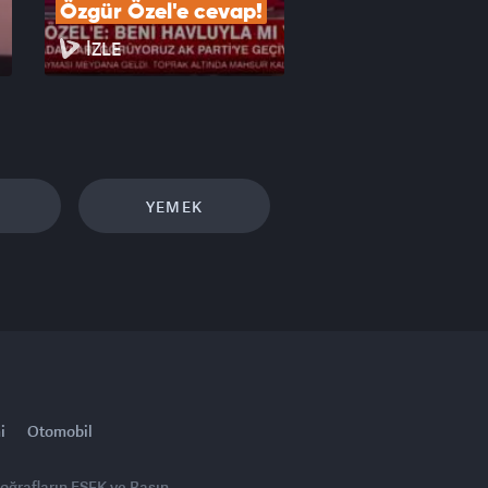
Özgür Özel'e cevap!
İZLE
YEMEK
i
Otomobil
toğrafların FSEK ve Basın