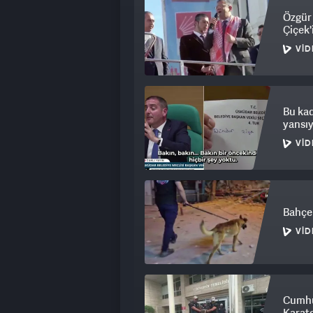
Özgür 
Çiçek'
VID
Bu ka
yansıy
VID
Bahçel
VID
Cumhu
Karate