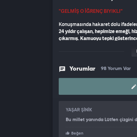
"GELMİŞ O İĞRENÇ BIYIKLI"
Konuşmasında hakaret dolu ifadeler
24 yıldır çalışan, hepimize emeği, h
çıkarmış. Kamuoyu tepki gösterince
SÖNMEZ: PARTİ MİLLETVEKİLİYL
Özgür Özel'in sözlerine, Atakan Sö
Yorumlar
98 Yorum Var
Özel'e cevap vermeyeceğini söyled
Başkanı’nın basın danışmanıyım. Bir
olamaz. Buna bir cevabım olmayaca
YAŞAR ŞİNİK
Bu millet yanında Lütfen çizgini 
Beğen