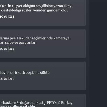
Özel'in rüşvet aldığını sevgilisine yazan İlkay
i desteklediği sözleri yeniden gündem oldu
EOYU İZLE
darına pes: Üsküdar seçimlerinde kameraya
an şaibe ve gasp anları
EOYU İZLE
ievler’de 5 katlı boş bina çöktü
EOYU İZLE
rbaşkanı Erdoğan, suikastçı FETÖ'cü Burkay
pe'den şikayetçi oldu