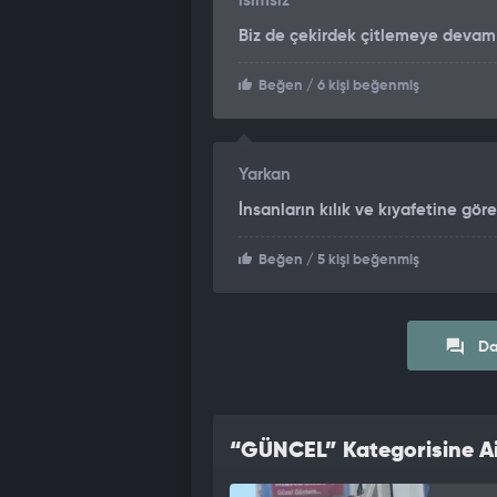
isimsiz
Biz de çekirdek çitlemeye devam
Beğen
/ 6 kişi beğenmiş
Yarkan
İnsanların kılık ve kıyafetine gö
Beğen
/ 5 kişi beğenmiş
Da
“GÜNCEL” Kategorisine Ai