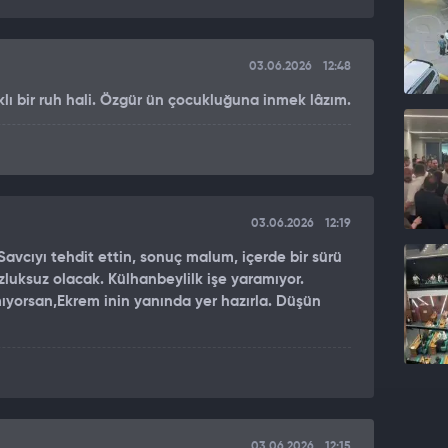
03.06.2026
12:48
ıklı bir ruh hali. Özgür ün çocukluğuna inmek lâzım.
03.06.2026
12:19
vcıyı tehdit ettin, sonuç malum, içerde bir sürü
zluksuz olacak. Külhanbeylilk işe yaramıyor.
amıyorsan,Ekrem inin yanında yer hazırla. Düşün
03.06.2026
12:15