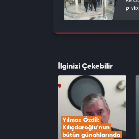
VID
Eyüpsu
kesti:
VID
İlginizi Çekebilir
Cumhu
kurtar
VID
Yılmaz Özdil: 
Kılıçdaroğlu'nun 
bütün günahlarında 