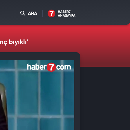
ARA
ç bıyıklı'