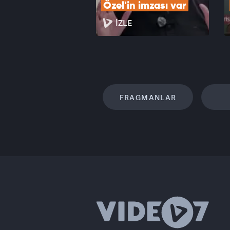
Özel'in imzası var
İZLE
FRAGMANLAR