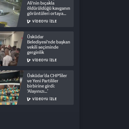
Ali'nin bıçakla
öldürüldüğü kavganın
görüntüleri ortaya
çıktı: 8 gözaltı
VIDEOYU İZLE
Üsküdar
Belediyesi'nde başkan
vekili seçiminde
gerginlik
VIDEOYU İZLE
Üsküdar’da CHP'liler
ve Yeni Partililer
birbirine girdi:
‘Alayınızı…’
VIDEOYU İZLE