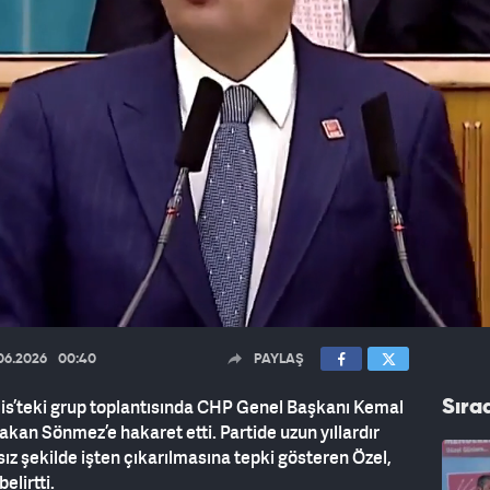
06.2026
00:40
PAYLAŞ
is’teki grup toplantısında CHP Genel Başkanı Kemal
Sıra
kan Sönmez’e hakaret etti. Partide uzun yıllardır
ız şekilde işten çıkarılmasına tepki gösteren Özel,
elirtti.