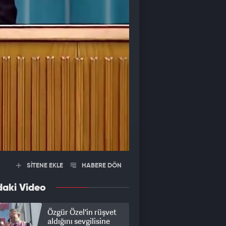
SİTENE EKLE
HABERE DÖN
daki Video
Özgür Özel'in rüşvet
aldığını sevgilisine