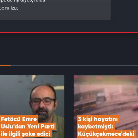
EOYU İZLE
ltan'da trafikte tartıştığı sürücünün önünü
 'Kafanı keserim'
EOYU İZLE
rbaşkanı Erdoğan: Türkiye'yi terörden
mayı hedefleyen adım hayırlı olsun
EOYU İZLE
Fetöcü Emre 
3 kişi hayatını 
Uslu'dan Yeni Parti 
kaybetmişti: 
ile ilgili şoke edici 
Küçükçekmece'deki 