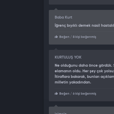
Baba Kurt
İğrenç bıyıklı demek nasil hastal
Beğen
/ 8 kişi beğenmiş
KURTULUŞ YOK
Ne olduğunu daha önce gördük. Sa
elamanın oldu. Her şey çok yolsu
İtiraflara bakarak, bunları açıkl
milletin yakadından.
Beğen
/ 6 kişi beğenmiş