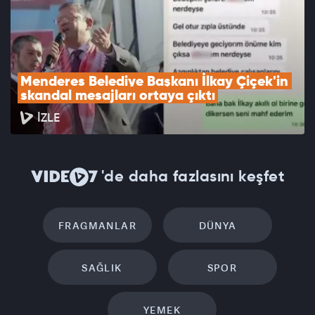
Menderes Belediye Başkanı İlkay Çiçek'in 
skandal mesajları ortaya çıktı
İZLE
'de daha fazlasını keşfet
FRAGMANLAR
DÜNYA
SAĞLIK
SPOR
YEMEK