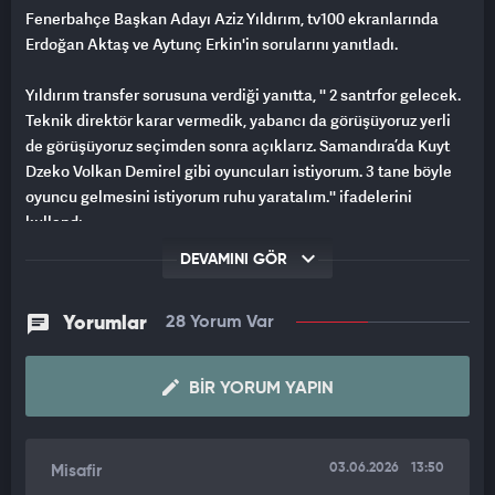
Fenerbahçe Başkan Adayı Aziz Yıldırım, tv100 ekranlarında
Erdoğan Aktaş ve Aytunç Erkin'in sorularını yanıtladı.
Yıldırım transfer sorusuna verdiği yanıtta, '' 2 santrfor gelecek.
Teknik direktör karar vermedik, yabancı da görüşüyoruz yerli
de görüşüyoruz seçimden sonra açıklarız. Samandıra’da Kuyt
Dzeko Volkan Demirel gibi oyuncuları istiyorum. 3 tane böyle
oyuncu gelmesini istiyorum ruhu yaratalım.'' ifadelerini
kullandı.
DEVAMINI GÖR
Yıldırım şu ifadeleri kullandı;
"İki oyuncuyla (Vedat Muriqi ve Guirassy) görüşüyoruz, son
Yorumlar
28 Yorum Var
aşamaya geldik. Bu konulara girince oyuncunun fiyatı artıyor.
Biri için şu andaki mevcut yönetim rakamı belirlemiş.
BIR YORUM YAPIN
Kulübüyle ilgili konuşma yapılıyor. O beyefendi de (Hakan Safi)
gidip görüşeceğim diyor. Sordum, gelen giden yok dediler. Yarın
veya seçimden sonra söyleyebiliriz. Ama iki tane santrfor
gelecek.
03.06.2026
13:50
Misafir