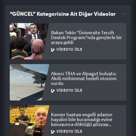
kazanmalıyız. Oturup konuşmalıyız. O bizden, biz ondan
mutluysak mesele yok.
“GÜNCEL” Kategorisine Ait Diğer Videolar
"ALEX'İ İSTERSEM ÇAĞIRIRIM"
Bakan Tekin "Üniversite Tercih
Destek Programı"nda gençlerle bir
İstersem çağırırım. 8 sene önce getirdiler localara baskı
araya geldi
yaptılar, o kadar çok seviyordunuz Alex'i neden 8 senede görev
VIDEOYU İZLE
vermediniz? Benim kimseye kırgınlığım yok. Görev
verilebilecek bir pozisyon varsa, bizim futbol aklının başındaki
Oğuz Çetin ve yönetimden iki üç arkadaş olacak.
Akıncı TİHA ve Alpagut buluştu:
Akıllı mühimmat hedefi otonom
"STADYUMU 8 AYDA YAPARIZ"
vurdu
VIDEOYU İZLE
Fenerbahçe Stadıyla ilgili Nihat Özbağ 2024’te mevcut olan
sistemin kale arkalarının üstüne bir kat daha getirip çatıyı
kaldırıyor.
Kanser hastası engelli adamın
hayalini bile kuramadığı evine
Onu kaldırdığı zaman bir boşluk meydana geliyor. Oraya da
kavuşunca döktüğü gözyaşı
koltuk koyup loca ilave ediyor.
duygulandırdı
VIDEOYU İZLE