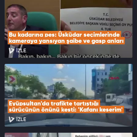
Bu kadarına pes: Üsküdar seçimlerinde 
kameraya yansıyan şaibe ve gasp anları
İZLE
Eyüpsultan'da trafikte tartıştığı 
sürücünün önünü kesti: 'Kafanı keserim'
İZLE