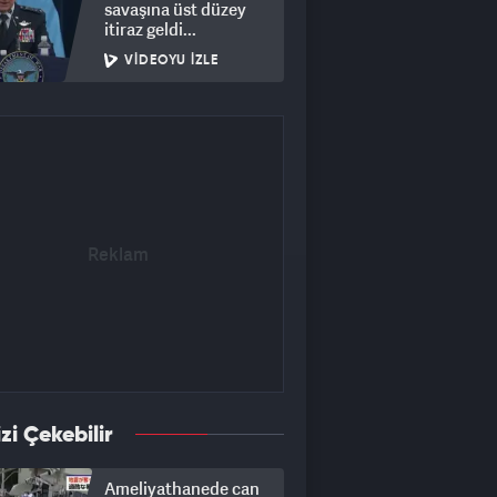
savaşına üst düzey
itiraz geldi...
VIDEOYU İZLE
izi Çekebilir
Ameliyathanede can