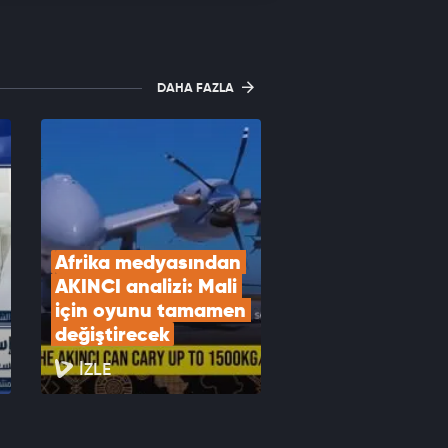
DAHA FAZLA
Afrika medyasından 
AKINCI analizi: Mali 
için oyunu tamamen 
değiştirecek
İZLE