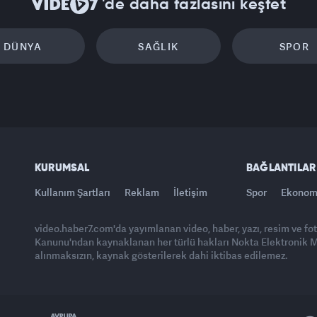
'de daha fazlasını keşfet
DÜNYA
SAĞLIK
SPOR
KURUMSAL
BAĞLANTILAR
Kullanım Şartları
Reklam
İletişim
Spor
Ekonom
video.haber7.com'da yayımlanan video, haber, yazı, resim ve fo
Kanunu'ndan kaynaklanan her türlü hakları Nokta Elektronik Med
alınmaksızın, kaynak gösterilerek dahi iktibas edilemez.