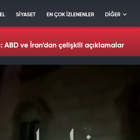
EL
SİYASET
EN ÇOK İZLENENLER
DİĞER
ı: ABD ve İran’dan çelişkili açıklamalar