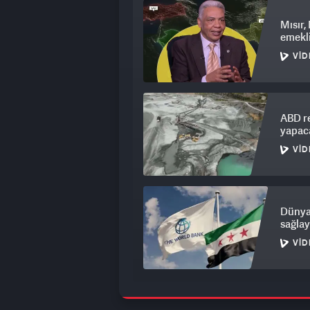
Mısır,
emekli
VID
ABD re
yapac
VID
Dünya 
sağla
VID
170 nü