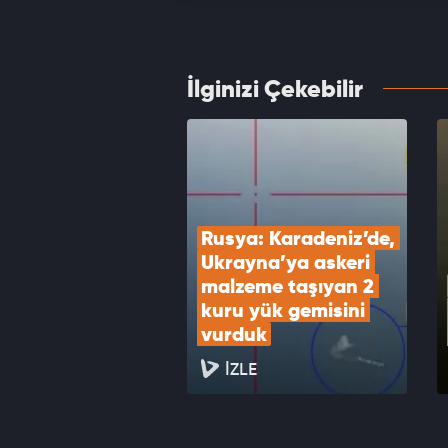
Anlaşm
VID
İlginizi Çekebilir
ABD T
dolarl
VID
Rusya: Karadeniz’de, 
Ukrayna’ya askeri 
malzeme taşıyan 2 
kuru yük gemisini 
vurduk
İZLE