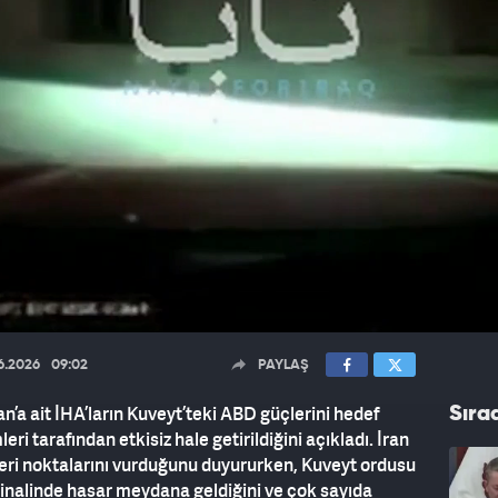
6.2026
09:02
PAYLAŞ
’a ait İHA’ların Kuveyt’teki ABD güçlerini hedef
Sıra
i tarafından etkisiz hale getirildiğini açıkladı. İran
eri noktalarını vurduğunu duyururken, Kuveyt ordusu
minalinde hasar meydana geldiğini ve çok sayıda