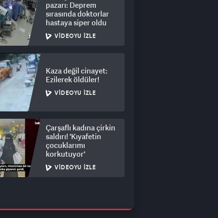
pazarı: Deprem
sırasında doktorlar
hastaya siper oldu
VIDEOYU İZLE
Kaza değil cinayet:
Ezilerek öldüler!
VIDEOYU İZLE
Çarşaflı kadına çirkin
saldırı! 'Kıyafetin
çocuklarımı
korkutuyor'
VIDEOYU İZLE