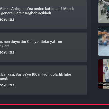
 Mekke Anlaşması'na neden katılmadı? Mısırlı
 general Samir Ragheb açıkladı
EOYU İZLE
smen duyurdu: 3 milyar dolar yatırım
aklar!
EOYU İZLE
Bankası, Suriye'ye 100 milyon dolarlık hibe
yacak
EOYU İZLE
kleer başlık ve 80 milyar dolarlık bütçe! Mekke