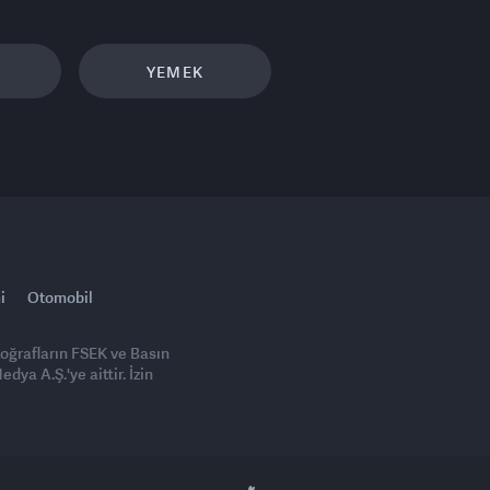
YEMEK
i
Otomobil
toğrafların FSEK ve Basın
ya A.Ş.'ye aittir. İzin