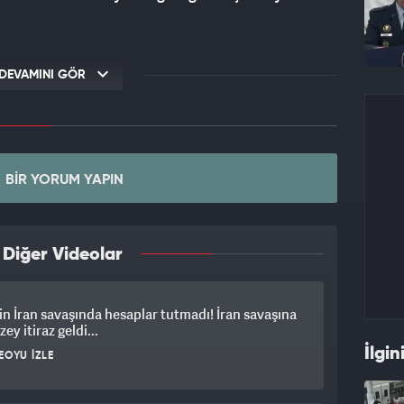
DEVAMINI GÖR
BIR YORUM YAPIN
 Diğer Videolar
n İran savaşında hesaplar tutmadı! İran savaşına
ey itiraz geldi...
İlgin
EOYU İZLE