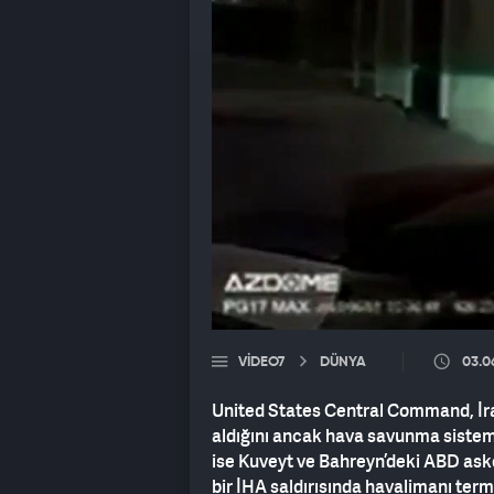
VIDEO7
DÜNYA
03.0
United States Central Command, İran
aldığını ancak hava savunma sistemler
ise Kuveyt ve Bahreyn’deki ABD ask
bir İHA saldırısında havalimanı ter