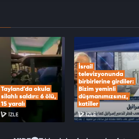
ası'nın şifreleri
EOYU İZLE
emyiz Mahkemesinden Trump'ın 400 milyon
ık Beyaz Saray balo salonu projesine engel
EOYU İZLE
İsrail 
televizyonunda 
birbirlerine girdiler: 
Tayland'da okula 
Bizim yeminli 
silahlı saldırı: 6 ölü, 
düşmanımızsınız, 
15 yaralı
katiller
İZLE
İZLE