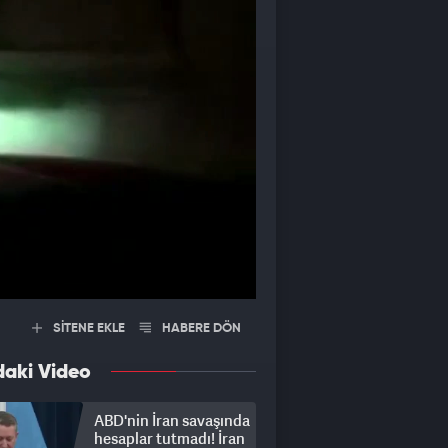
SİTENE EKLE
HABERE DÖN
daki Video
ABD'nin İran savaşında
hesaplar tutmadı! İran