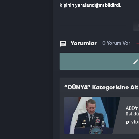
kişinin yaralandığını bildirdi.
Yorumlar
0 Yorum Var
“DÜNYA” Kategorisine Ait
ABD'ni
üst düz
VID