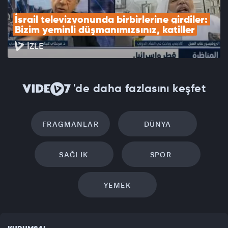
İsrail televizyonunda birbirlerine girdiler: 
Bizim yeminli düşmanımızsınız, katiller
İZLE
'de daha fazlasını keşfet
FRAGMANLAR
DÜNYA
SAĞLIK
SPOR
YEMEK