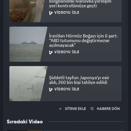
bölgesindeki İvanovka yerleşim
yeri kontrolümüze geçti
VIDEOYU İZLE
İran’dan Hürmüz Boğazı için 6 şart:
“ABD tutumunu değiştirmezse
açılmayacak”
VIDEOYU İZLE
Şiddetli tayfun Japonya'yı esir
aldı, 260 bin kişi tahliye edildi
VIDEOYU İZLE
SİTENE EKLE
HABERE DÖN
Sıradaki Video