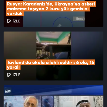
Rusya: Karadeniz’de, Ukrayna’ya askeri 
malzeme taşıyan 2 kuru yük gemisini 
vurduk
İZLE
Tayland'da okula silahlı saldırı: 6 ölü, 15 
yaralı
İZLE