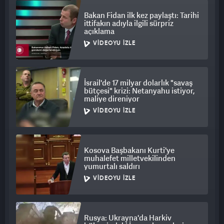
Bakan Fidan ilk kez paylaştı: Tarihi
ittifakın adıyla ilgili sürpriz
açıklama
VIDEOYU İZLE
İsrail'de 17 milyar dolarlık "savaş
bütçesi" krizi: Netanyahu istiyor,
maliye direniyor
VIDEOYU İZLE
Kosova Başbakanı Kurti'ye
muhalefet milletvekilinden
yumurtalı saldırı
VIDEOYU İZLE
Rusya: Ukrayna'da Harkiv