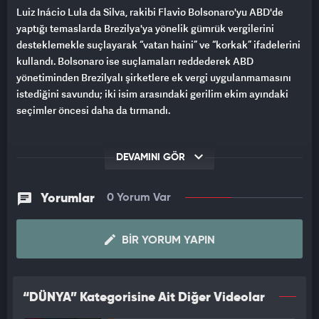
Luiz Inácio Lula da Silva, rakibi Flavio Bolsonaro'yu ABD'de
yaptığı temaslarda Brezilya'ya yönelik gümrük vergilerini
desteklemekle suçlayarak “vatan haini” ve “korkak” ifadelerini
kullandı. Bolsonaro ise suçlamaları reddederek ABD
yönetiminden Brezilyalı şirketlere ek vergi uygulanmamasını
istediğini savundu; iki isim arasındaki gerilim ekim ayındaki
seçimler öncesi daha da tırmandı.
DEVAMINI GÖR
Yorumlar
0 Yorum Var
BIR YORUM YAPIN
“DÜNYA” Kategorisine Ait Diğer Videolar