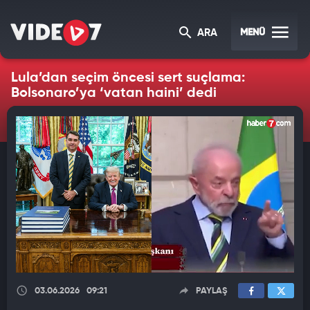
MENÜ
ARA
Lula’dan seçim öncesi sert suçlama:
Bolsonaro’ya ‘vatan haini’ dedi
03.06.2026
09:21
PAYLAŞ