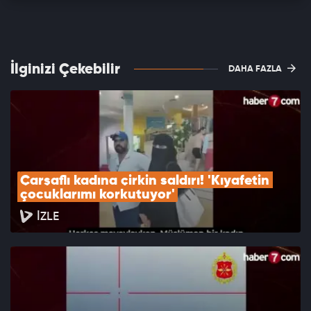
İlginizi Çekebilir
DAHA FAZLA
Çarşaflı kadına çirkin saldırı! 'Kıyafetin 
çocuklarımı korkutuyor'
İZLE