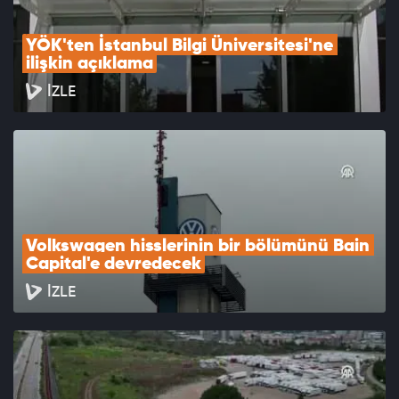
YÖK'ten İstanbul Bilgi Üniversitesi'ne 
ilişkin açıklama
İZLE
Volkswagen hisslerinin bir bölümünü Bain 
Capital'e devredecek
İZLE