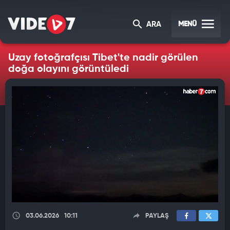
MENÜ
ARA
Uzay fotoğrafçısı Tibet'te nadir görülen
doğa olayını görüntüledi
03.06.2026
10:11
PAYLAŞ