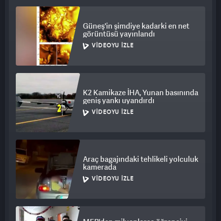
Güneş'in şimdiye kadarki en net
görüntüsü yayınlandı
VIDEOYU İZLE
K2 Kamikaze İHA, Yunan basınında
geniş yankı uyandırdı
VIDEOYU İZLE
Araç bagajındaki tehlikeli yolculuk
kamerada
VIDEOYU İZLE