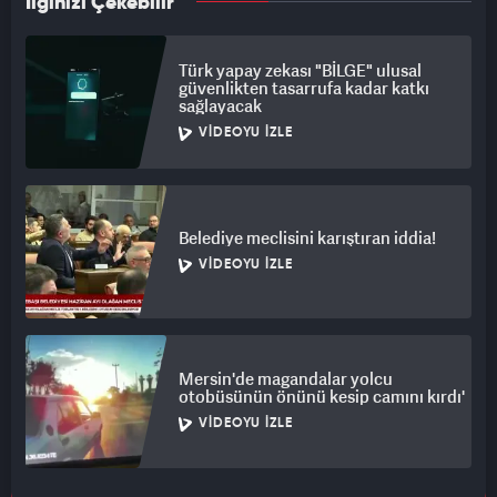
İlginizi Çekebilir
Türk yapay zekası "BİLGE" ulusal
güvenlikten tasarrufa kadar katkı
sağlayacak
VIDEOYU İZLE
Belediye meclisini karıştıran iddia!
VIDEOYU İZLE
Mersin'de magandalar yolcu
otobüsünün önünü kesip camını kırdı'
VIDEOYU İZLE