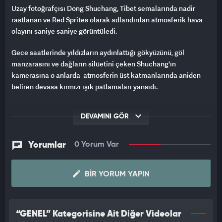
Uzay fotoğrafçısı Dong Shuchang, Tibet semalarında nadir
rastlanan ve Red Sprites olarak adlandırılan atmosferik hava
olayını saniye saniye görüntüledi.
Gece saatlerinde yıldızların aydınlattığı gökyüzünü, göl
manzarasını ve dağların silüetini çeken Shuchang'ın
kamerasına o anlarda atmosferin üst katmanlarında aniden
beliren devasa kırmızı ışık patlamaları yansıdı.
Denizanasını andıran görüntüler saniyeden çok daha kısa bir
DEVAMINI GÖR
süre içinde parlayıp sönen kırmızı ışık hüzmeleri şeklinde
kadraja yansıdı.
Yorumlar
0 Yorum Var
BIR YORUM YAPIN
“GENEL” Kategorisine Ait Diğer Videolar