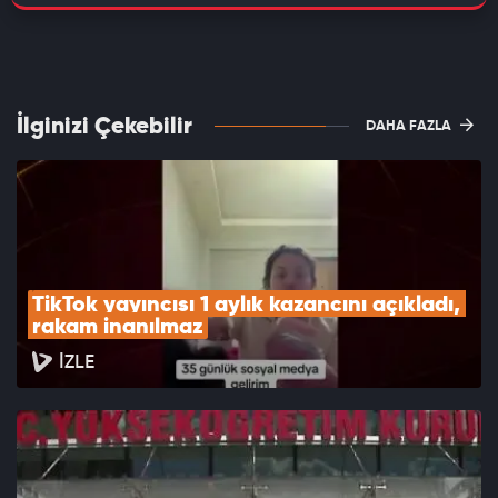
İlginizi Çekebilir
DAHA FAZLA
TikTok yayıncısı 1 aylık kazancını açıkladı, 
rakam inanılmaz
İZLE