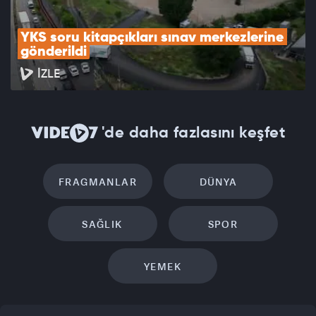
YKS soru kitapçıkları sınav merkezlerine 
gönderildi
İZLE
'de daha fazlasını keşfet
FRAGMANLAR
DÜNYA
SAĞLIK
SPOR
YEMEK