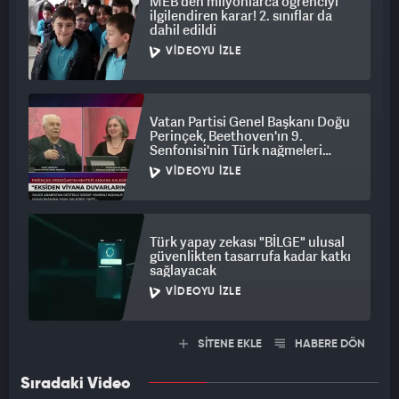
MEB'den milyonlarca öğrenciyi
ilgilendiren karar! 2. sınıflar da
dahil edildi
VIDEOYU İZLE
Vatan Partisi Genel Başkanı Doğu
Perinçek, Beethoven'ın 9.
Senfonisi'nin Türk nağmeleri
taşığını iddia etti
VIDEOYU İZLE
Türk yapay zekası "BİLGE" ulusal
güvenlikten tasarrufa kadar katkı
sağlayacak
VIDEOYU İZLE
SİTENE EKLE
HABERE DÖN
Sıradaki Video