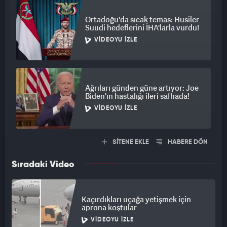
Ortadoğu'da sıcak temas: Husiler
Suudi hedeflerini İHA'larla vurdu!
VIDEOYU İZLE
Ağrıları günden güne artıyor: Joe
Biden'ın hastalığı ileri safhada!
VIDEOYU İZLE
SİTENE EKLE
HABERE DÖN
Sıradaki Video
Kaçırdıkları uçağa yetişmek için
aprona koştular
VIDEOYU İZLE