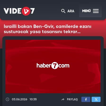
MENÜ
ARA
İsrailli bakan Ben-Gvir, camilerde ezanı
susturacak yasa tasarısını tekrar
gündeme getirdi
03.06.2026
10:35
PAYLAŞ