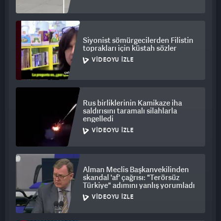
Siyonist sömürgecilerden Filistin
toprakları için küstah sözler
VIDEOYU İZLE
Rus birliklerinin Kamikaze iha
saldırısını taramalı silahlarla
engelledi
VIDEOYU İZLE
Alman Meclis Başkanvekilinden
skandal 'af' çağrısı: "Terörsüz
Türkiye" adımını yanlış yorumladı
VIDEOYU İZLE