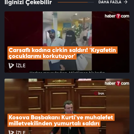
İlginizi Çekebilir
DAHA FAZLA
Çarşaflı kadına çirkin saldırı! 'Kıyafetin 
çocuklarımı korkutuyor'
İZLE
Kosova Başbakanı Kurti'ye muhalefet 
milletvekilinden yumurtalı saldırı
İZLE