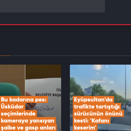
da Teksas'ı andıran kavga! Eski polisin
ldüğü kavganın görüntüleri ortaya çıktı
EOYU İZLE
ndaki Emre'nin şüpheli ölümü! Annesi dahil 5
t şüphelisi gözaltında
EOYU İZLE
Bu kadarına pes: 
Eyüpsultan'da 
Üsküdar 
trafikte tartıştığı 
seçimlerinde 
sürücünün önünü 
kameraya yansıyan 
kesti: 'Kafanı 
şaibe ve gasp anları
keserim'