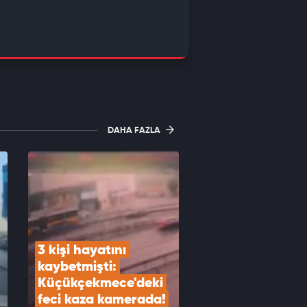
DAHA FAZLA
3 kişi hayatını 
kaybetmişti: 
Küçükçekmece'deki 
feci kaza kamerada!