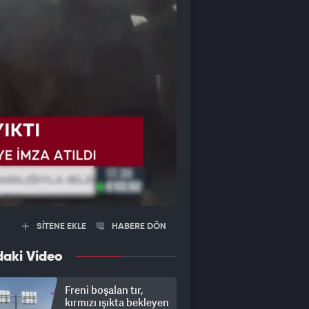
SİTENE EKLE
HABERE DÖN
daki Video
Freni boşalan tır,
kırmızı ışıkta bekleyen