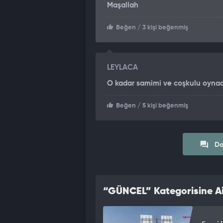
Maşallah
Beğen
/ 3 kişi beğenmiş
LEYLACA
O kadar samimi ve coşkulu oynad
Beğen
/ 5 kişi beğenmiş
Da
“GÜNCEL” Kategorisine Ai