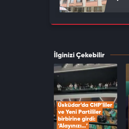
Adana'
öldürü
VID
İlginizi Çekebilir
4 yaşı
cinaye
VID
Üsküdar’da CHP'liler 
ve Yeni Partililer 
birbirine girdi: 
‘Alayınızı…’