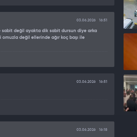
m. Çok güzeldi çünkü, çok etkileyiciydi. Tamamen
hetme sahnesi olacak. Gayretimiz o yönde. Hiçbir tarih
yi sunacağız onlara." dedi.
03.06.2026
16:51
kırarak hafızalara kazınan performansa imza attığı o
 sabit değil ayakta dik sabit dursun diye arka
ayınlanacak.
 omuzla değil ellerinde ağır koç başı ile
03.06.2026
16:51
03.06.2026
16:18