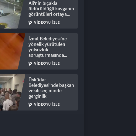
Ali'nin bıçakla
öldürüldüğü kavganın
görüntüleri ortaya
çıktı: 8 gözaltı
VIDEOYU İZLE
İzmit Belediyesi'ne
yönelik yürütülen
yolsuzluk
soruşturmasında
rüşvet görüntüleri
VIDEOYU İZLE
ortaya çıktı
Üsküdar
Belediyesi'nde başkan
vekili seçiminde
gerginlik
VIDEOYU İZLE