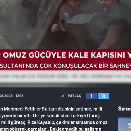
06.2026
12:16
PAYLAŞ
n Mehmed: Fetihler Sultanı dizisinin setinde, milli
Sıra
ıyı yerle bir etti. Diziye konuk olan Türkiye Güreş
milli güreşçi Rıza Kayaalp, çekimler sırasında omuz
erinden sökerek parçaladı. Beklenmedik bu gelişme