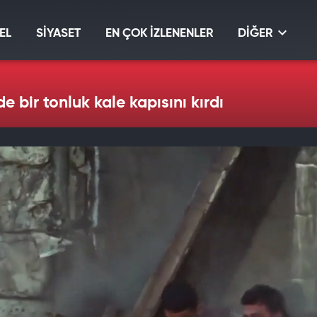
EL
SİYASET
EN ÇOK İZLENENLER
DİĞER
de bir tonluk kale kapısını kırdı