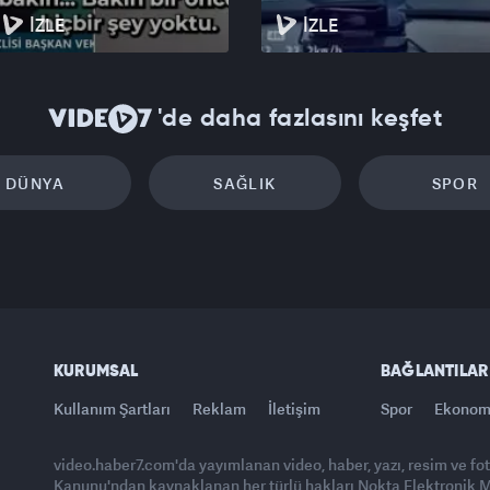
İZLE
İZLE
'de daha fazlasını keşfet
DÜNYA
SAĞLIK
SPOR
KURUMSAL
BAĞLANTILAR
Kullanım Şartları
Reklam
İletişim
Spor
Ekonom
video.haber7.com'da yayımlanan video, haber, yazı, resim ve fo
Kanunu'ndan kaynaklanan her türlü hakları Nokta Elektronik Med