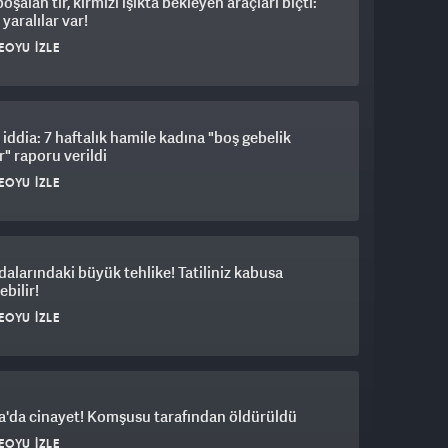
boşalan tır, kırmızı ışıkta bekleyen araçları biçti:
 yaralılar var!
EOYU İZLE
iddia: 7 haftalık hamile kadına "boş gebelik
ir" raporu verildi
EOYU İZLE
dalarındaki büyük tehlike! Tatiliniz kabusa
bilir!
EOYU İZLE
a'da cinayet! Komşusu tarafından öldürüldü
EOYU İZLE