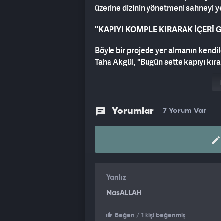
üzerine dizinin yönetmeni sahneyi y
"KAPIYI KOMPLE KIRARAK İÇERİ G
Böyle bir projede yer almanın kendil
Taha Akgül, "Bugün sette kapıyı kır
şekilde çok hızlı bir şekilde Rıza'yla
Senaryoda kapının sadece açılmasını
Kayaalp ise konuya, "Normal şartlard
Yorumlar
7 Yorum Var
herhalde bizim gücümüzün fazlalığıyl
"SAHNEYİ DEĞİŞTİRMEK ZORUND
Dizinin yapımcısı Eyüp Gökhan Özekin
bir kapı. Zaten bu kapıyı kırmak öyle
Yanlız
kapının altından zararsız çıkmak da
bulundu.
MasALLAH
Yaşanan olayın ardından çekim plan
Beğen
/ 1 kişi beğenmiş