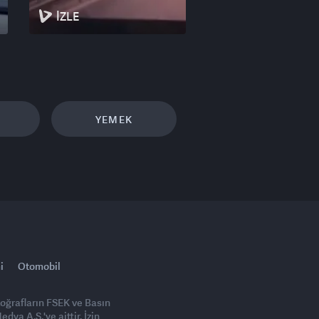
İZLE
YEMEK
i
Otomobil
toğrafların FSEK ve Basın
ya A.Ş.'ye aittir. İzin