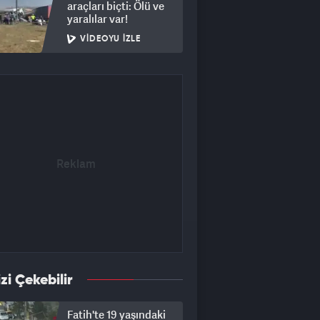
araçları biçti: Ölü ve
yaralılar var!
VIDEOYU İZLE
izi Çekebilir
Fatih'te 19 yaşındaki