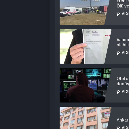
Freni 
Ölü ve
VID
Vahim 
olabil
VID
Otel o
dönüşe
VID
Ankar
VID