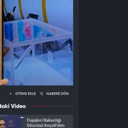
SİTENE EKLE
HABERE DÖN
daki Video
Dışişleri Bakanlığı
Sözcüsü Keçeli'den