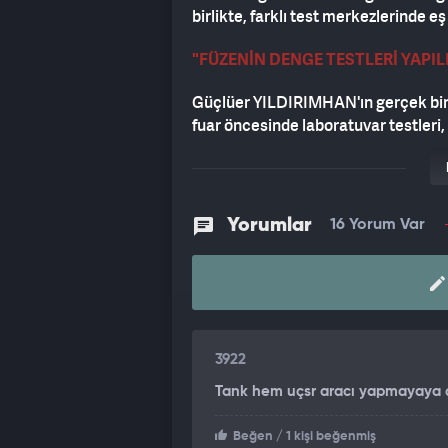
birlikte, farklı test merkezlerinde e
"FÜZENİN DENGE TESTLERİ YAPIL
Güçlüer YILDIRIMHAN'ın gerçek bir f
fuar öncesinde laboratuvar testleri, 
tamamlanmıştı. Şu anda ise ikinci aş
motorların çalıştırıldığı ve performan
beklenen itki değerlerine ulaştığı y
füzenin denge testleri de gerçekleşti
Yorumlar
16 Yorum Var
kontrol sistemleri, yönlendirme kabi
sınanıyor. Ayrıca yakıt testleri de d
karakteristiği ve performans değerler
"DÜNYADA OLMAYAN BİR YAKIT 
3922
YILDIRIMHAN'ın yakıtında dünyada ö
çeken Eray Güçlüer, "Bu alanda öneml
Tank hem uçsr aracı yapmayaya ça
değerlendiriliyor. Testlerin Türkiye'
yürütülmesi dikkat çekiyor. Bu durum
Beğen
/ 1 kişi beğenmiş