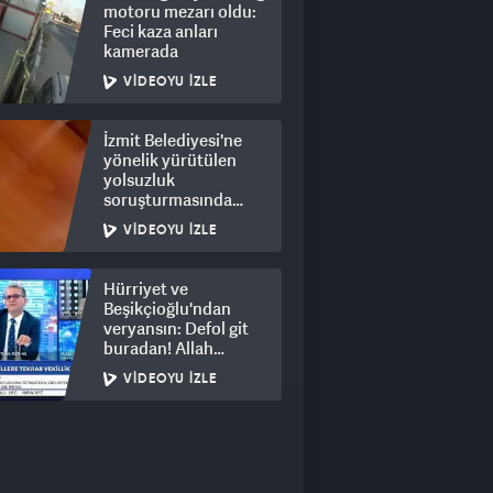
motoru mezarı oldu:
Feci kaza anları
kamerada
VIDEOYU İZLE
İzmit Belediyesi'ne
yönelik yürütülen
yolsuzluk
soruşturmasında
rüşvet görüntüleri
VIDEOYU İZLE
ortaya çıktı
Hürriyet ve
Beşikçioğlu'ndan
veryansın: Defol git
buradan! Allah
hepsinin belasını
VIDEOYU İZLE
versin