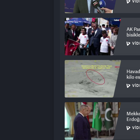
VID
süreçte Yıldırım Han başta olmak üzer
bilgilerin kamuoyuyla paylaşılmasın
AK Par
bisikl
VID
Havada
kilo e
VID
Mekke
Erdoğa
VID