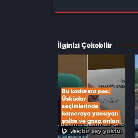
Bakan
prang
VID
İlginizi Çekebilir
Yeni P
Rakam
VID
Bu kadarına pes: 
Üsküdar 
seçimlerinde 
kameraya yansıyan 
şaibe ve gasp anları
İZLE