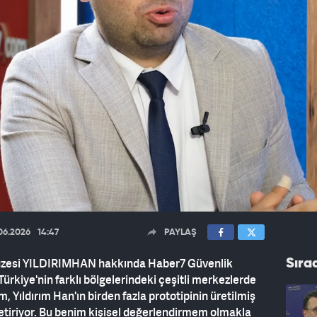
06.2026
14:47
PAYLAŞ
ik füzesi YILDIRIMHAN hakkında Haber7 Güvenlik
Sıra
 Türkiye'nin farklı bölgelerindeki çeşitli merkezlerde
, Yıldırım Han'ın birden fazla prototipinin üretilmiş
etiriyor. Bu benim kişisel değerlendirmem olmakla