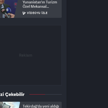
Yunanistan'ın Turizm
Özel Mekansal
Çerçevesi'ne ilişkin
VIDEOYU İZLE
açıklama
izi Çekebilir
Tekirdağ'da yeni aldığı