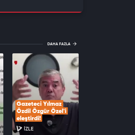
DAHA FAZLA
Gazeteci Yılmaz 
Özdil Özgür Özel'i 
eleştirdi!
İZLE