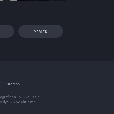
YEMEK
i
Otomobil
toğrafların FSEK ve Basın
ya A.Ş.'ye aittir. İzin