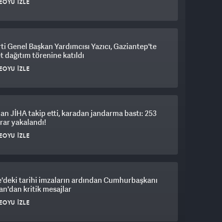
EOYU İZLE
e çeşitli projelere ilişkin görüntülerin ve yeni
ı bekliyorum.
ti Genel Başkan Yardımcısı Yazıcı, Gaziantep'te
et dağıtım törenine katıldı
EOYU İZLE
n JİHA takip etti, karadan jandarma bastı: 253
srar yakalandı!
EOYU İZLE
'deki tarihi imzaların ardından Cumhurbaşkanı
n'dan kritik mesajlar
EOYU İZLE