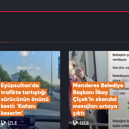
 Kurum Hatay'dan duyurdu: Türkiye
alarından kurtulacak
EOYU İZLE
arti'yi şişiren Halk Tv'nin anketi elinde patladı!
ların toplamı dalga konusu oldu
EOYU İZLE
Eyüpsultan'da 
Menderes Belediye 
trafikte tartıştığı 
Başkanı İlkay 
sürücünün önünü 
Çiçek'in skandal 
kesti: 'Kafanı 
mesajları ortaya 
keserim'
çıktı
İZLE
İZLE