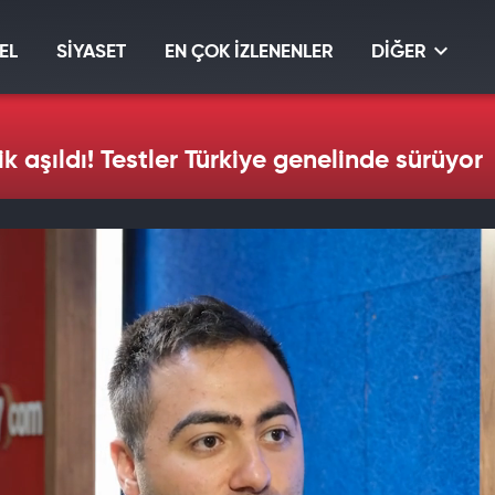
EL
SİYASET
EN ÇOK İZLENENLER
DİĞER
k aşıldı! Testler Türkiye genelinde sürüyor