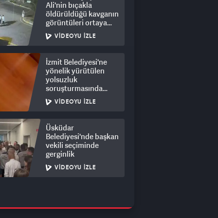
Ali'nin bıçakla
öldürüldüğü kavganın
görüntüleri ortaya
çıktı: 8 gözaltı
VIDEOYU İZLE
İzmit Belediyesi'ne
yönelik yürütülen
yolsuzluk
soruşturmasında
rüşvet görüntüleri
VIDEOYU İZLE
ortaya çıktı
Üsküdar
Belediyesi'nde başkan
vekili seçiminde
gerginlik
VIDEOYU İZLE