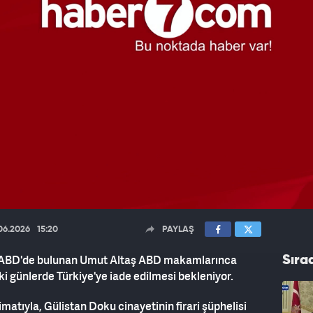
06.2026
15:20
PAYLAŞ
smi ABD'de bulunan Umut Altaş ABD makamlarınca
Sıra
i günlerde Türkiye'ye iade edilmesi bekleniyor.
limatıyla, Gülistan Doku cinayetinin firari şüphelisi