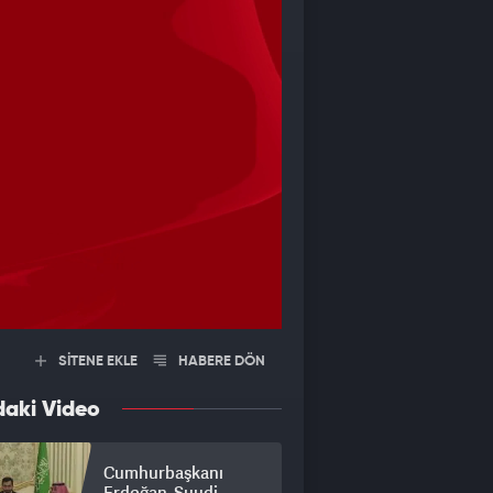
SİTENE EKLE
HABERE DÖN
daki Video
Cumhurbaşkanı
Erdoğan, Suudi