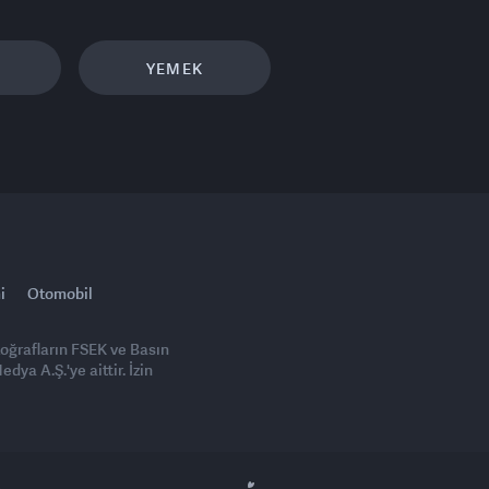
YEMEK
i
Otomobil
toğrafların FSEK ve Basın
ya A.Ş.'ye aittir. İzin