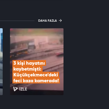
DAHA FAZLA
3 kişi hayatını 
kaybetmişti: 
Küçükçekmece'deki 
feci kaza kamerada!
İZLE