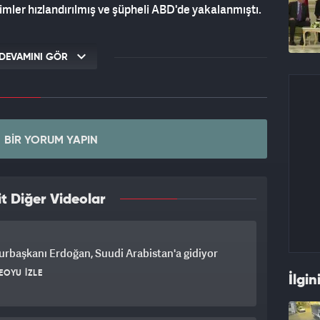
imler hızlandırılmış ve şüpheli ABD'de yakalanmıştı.
DEVAMINI GÖR
BIR YORUM YAPIN
t Diğer Videolar
rbaşkanı Erdoğan, Suudi Arabistan'a gidiyor
EOYU İZLE
İlgin