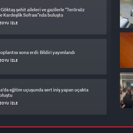
Göktaş şehit aileleri ve gazilerle “Terörsüz
e Kardeşlik Sofrası”nda buluştu
EOYU İZLE
plantısı sona erdi: Bildiri yayımlandı
EOYU İZLE
a'da eğitim uçuşunda sert iniş yapan uçakta
oluştu
EOYU İZLE
r Belediye Başkanı Utku Caner Çaykara hakkında