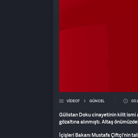
VIDEO7
GÜNCEL
03.
Gülistan Doku cinayetinin kilit i
gözaltına alınmıştı. Altaş önümüzdek
İçişleri Bakanı Mustafa Çiftçi'nin ta