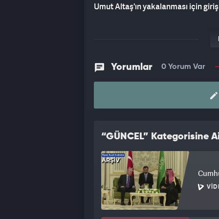
Umut Altaş'ın yakalanması için giriş
Yorumlar
0 Yorum Var
“GÜNCEL” Kategorisine Ai
Cumhu
VID