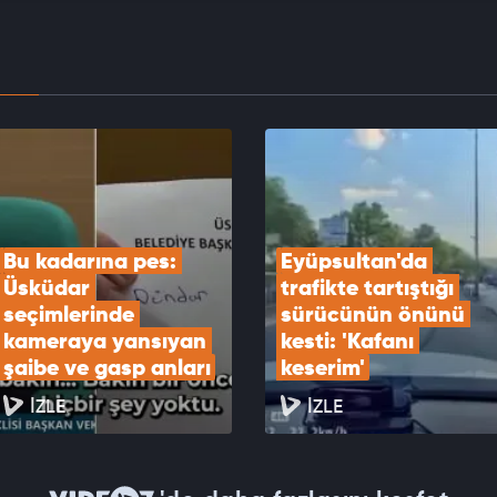
verildi
EOYU İZLE
 Özdemir'den muhalefete sert tepki: PKK’ya
adım atılıyor yine itiraz ediliyor
EOYU İZLE
Bu kadarına pes: 
Eyüpsultan'da 
Üsküdar 
trafikte tartıştığı 
seçimlerinde 
sürücünün önünü 
kameraya yansıyan 
kesti: 'Kafanı 
şaibe ve gasp anları
keserim'
İZLE
İZLE