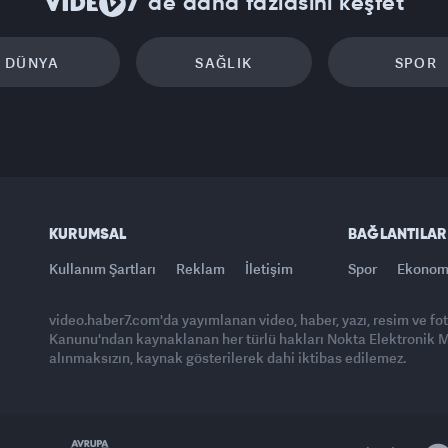
'de daha fazlasını keşfet
DÜNYA
SAĞLIK
SPOR
KURUMSAL
BAĞLANTILAR
Kullanım Şartları
Reklam
İletişim
Spor
Ekonom
video.haber7.com'da yayımlanan video, haber, yazı, resim ve fo
Kanunu'ndan kaynaklanan her türlü hakları Nokta Elektronik Med
alınmaksızın, kaynak gösterilerek dahi iktibas edilemez.