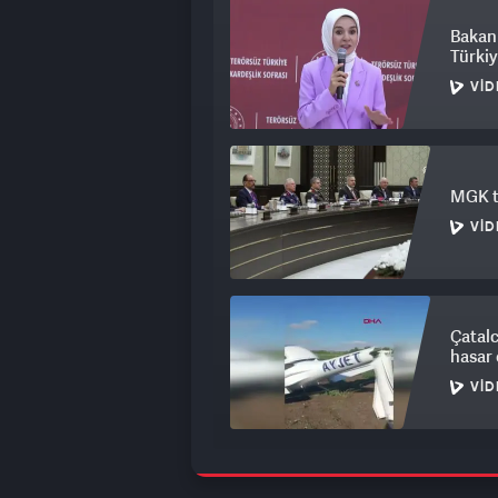
Bakan 
Türkiy
VID
MGK to
VID
Çatalc
hasar 
VID
Avcıla