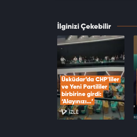
karar 
VID
İlginizi Çekebilir
Cüneyt
karşı 
VID
Üsküdar’da CHP'liler 
ve Yeni Partililer 
birbirine girdi: 
‘Alayınızı…’
İZLE