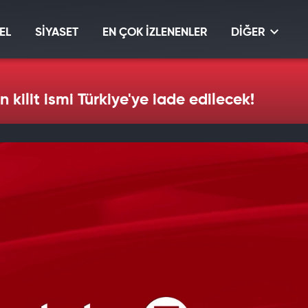
EL
SİYASET
EN ÇOK İZLENENLER
DİĞER
 kilit ismi Türkiye'ye iade edilecek!