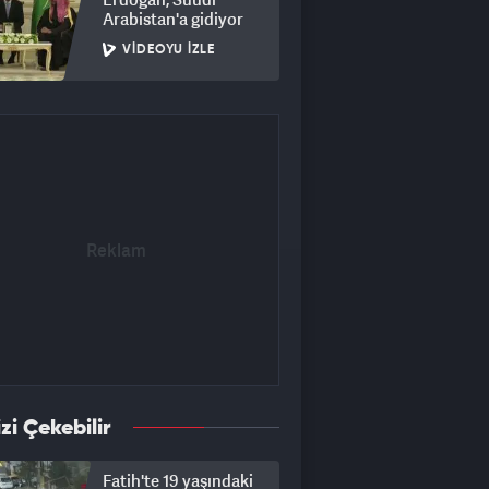
Arabistan'a gidiyor
VIDEOYU İZLE
izi Çekebilir
Fatih'te 19 yaşındaki