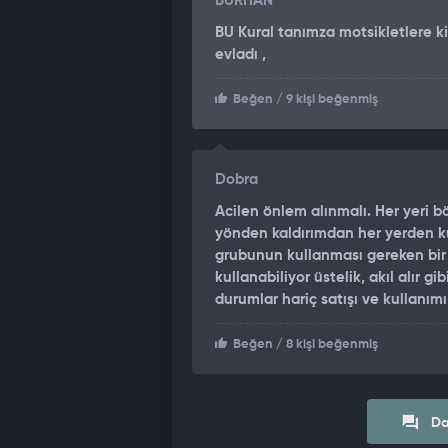
BURHAN
BU Kural tanımza motsikletlere k
evladı ,
Beğen
/ 9 kişi beğenmiş
Dobra
Acilen önlem alınmalı. Her yeri b
yönden kaldırımdan her yerden kura
grubunun kullanması gereken bir 
kullanabiliyor üstelik, akıl alır gib
durumlar hariç satışı ve kullanımı
Beğen
/ 8 kişi beğenmiş
Da