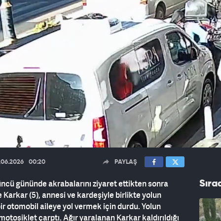
.06.2026
00:20
PAYLAŞ
ncü gününde akrabalarını ziyaret ettikten sonra
Sıra
arkar (5), annesi ve kardeşiyle birlikte yolun
ir otomobil aileye yol vermek için durdu. Yolun
otosiklet çarptı. Ağır yaralanan Karkar kaldırıldığı