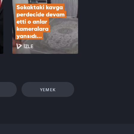
Sokaktaki kavga 
perdecide devam 
etti o anlar 
kameralara 
yansıdı...
İZLE
YEMEK