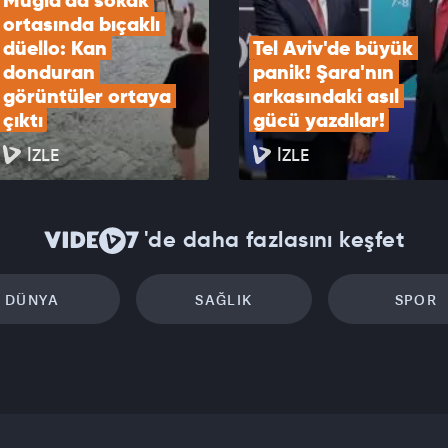
Muğla'da sokak 
ortasında bıçaklı 
düello: Kan 
Tel Aviv'de büyük 
donduran 
panik! Şara'nın 
görüntüler ortaya 
arkasındaki asıl 
çıktı
gücü yazdılar!
İZLE
İZLE
'de daha fazlasını keşfet
DÜNYA
SAĞLIK
SPOR