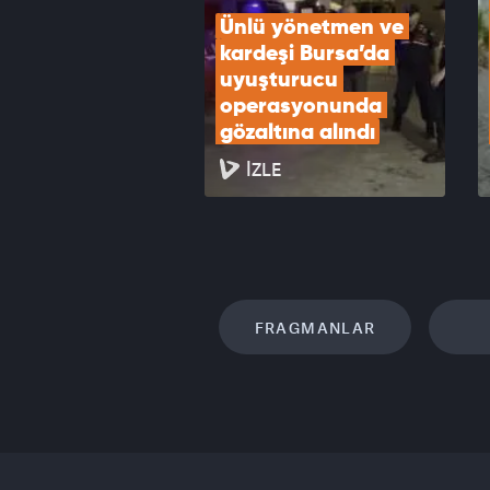
Ünlü yönetmen ve 
kardeşi Bursa’da 
uyuşturucu 
operasyonunda 
gözaltına alındı
İZLE
FRAGMANLAR