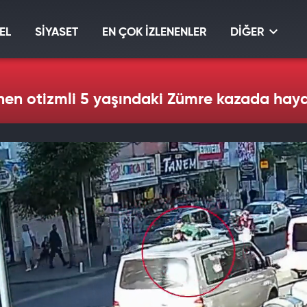
EL
SİYASET
EN ÇOK İZLENENLER
DİĞER
en otizmli 5 yaşındaki Zümre kazada hayat