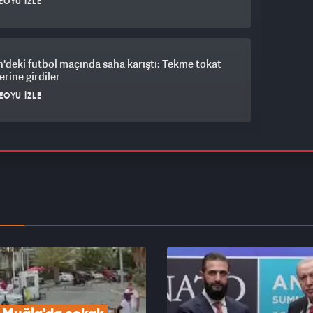
EOYU İZLE
'deki futbol maçında saha karıştı: Tekme tokat
erine girdiler
EOYU İZLE
aki kavga perdecide devam etti o anlar
lara yansıdı...
EOYU İZLE
da köprülü kavşakta feci kaza: 3 ölü, 2 ağır yaralı
EOYU İZLE