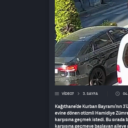
VIDEO7
3. SAYFA
04
Kağıthane’de Kurban Bayramı’nın 3’ü
evine dönen otizmli Hamidiye Zümre K
karşısına geçmek istedi. Bu sırada b
karşısına geçmeye başlayan aileye m