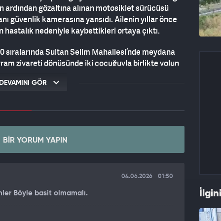
n ardından gözaltına alınan motosiklet sürücüsü
anı güvenlik kamerasına yansıdı. Ailenin yıllar önce
 hastalık nedeniyle kaybettikleri ortaya çıktı.
0 sıralarında Sultan Selim Mahallesi’nde meydana
ayram ziyareti dönüşünde iki çocuğuyla birlikte yolun
yoldan geçen bir otomobil durarak anne ve
DEVAMINI GÖR
na geçmeye başlayan aile, yolun ortasına geldiğinde
 234 plakalı motosikletin çarpmasıyla yola savruldu.
yaralanırken, anneyle diğer çocuğun kazayı
BIR YORUM YAPIN
ar üzerine olay yerine sağlık ve polis ekipleri sevk
halesinin ardından Seyrantepe Hamidiye Eğitim ve
Hamidiye Zümre Karkar, sevk edildiği hastanede
04.06.2026
01:50
en kurtarılamadı.
İlgin
ümler Böyle basit olmamalı.