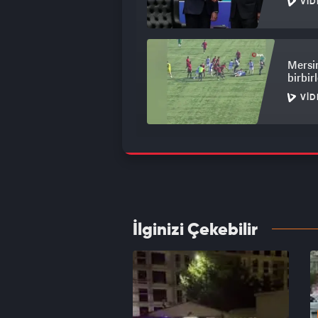
VID
Mersin
birbirl
VID
Sokakt
kamera
VID
İlginizi Çekebilir
Bursa'
VID