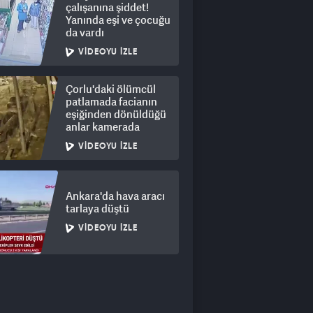
çalışanına şiddet!
Yanında eşi ve çocuğu
da vardı
VIDEOYU İZLE
Çorlu'daki ölümcül
patlamada facianın
eşiğinden dönüldüğü
anlar kamerada
VIDEOYU İZLE
Ankara'da hava aracı
tarlaya düştü
VIDEOYU İZLE