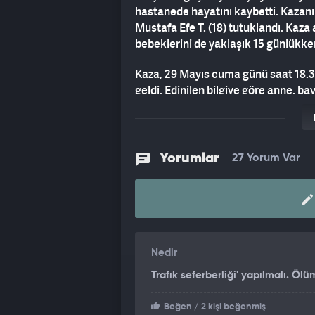
hastanede hayatını kaybetti. Kazanı
Mustafa Efe T. (18) tutuklandı. Kaza 
bebeklerini de yaklaşık 15 günlükken
Kaza, 29 Mayıs cuma günü saat 18.3
geldi. Edinilen bilgiye göre anne, b
karşısına geçmek istedi. Bu sırada 
çocuklarına yol verdi. Yolun karşısı
Mustafa Efe T. yönetimindeki 34 KJS
Yorumlar
27 Yorum Var
HASTANEDE HAYATINI KAYBETTİ
Kazada Hamidiye Zümre Karkar ağır 
yaralanmadan atlattığı öğrenildi. İhb
edildi. Sağlık ekiplerinin ilk müda
Araştırma Hastanesi’ne kaldırılan 
Nedir
doktorların tüm müdahalesine rağm
Trafık seferberliği' yapılmalı. Öl
SÜRÜCÜ TUTUKLANDI
Beğen
/ 2 kişi beğenmiş