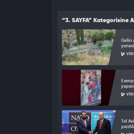
“3. SAYFA” Kategorisine A
Gelin 
yansıd
VID
Esenyu
yapan
VID
Tel Av
yazdıl