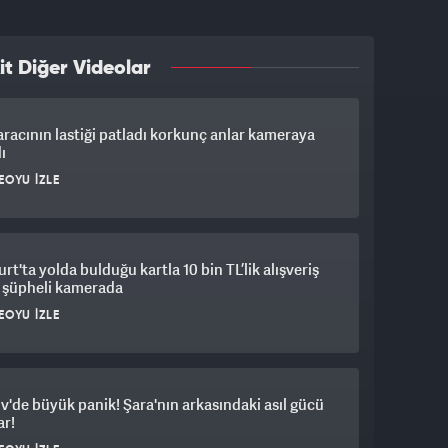
it Diğer Videolar
aracının lastiği patladı korkunç anlar kameraya
ı
EOYU İZLE
rt'ta yolda bulduğu kartla 10 bin TL’lik alışveriş
 şüpheli kamerada
EOYU İZLE
iv'de büyük panik! Şara'nın arkasındaki asıl gücü
ar!