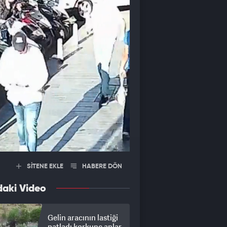
SİTENE EKLE
HABERE DÖN
daki Video
Gelin aracının lastiği
patladı korkunç anlar