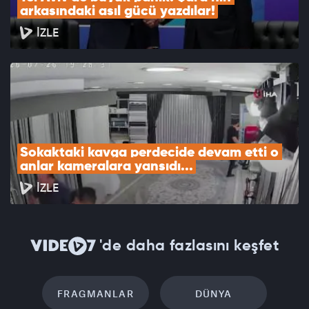
arkasındaki asıl gücü yazdılar!
İZLE
Sokaktaki kavga perdecide devam etti o 
anlar kameralara yansıdı...
İZLE
'de daha fazlasını keşfet
FRAGMANLAR
DÜNYA