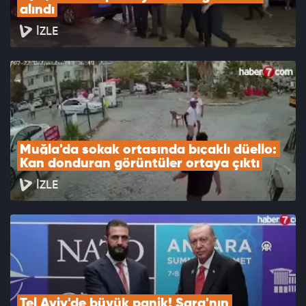
alındı
İZLE
Muğla'da sokak ortasında bıçaklı düello: 
Kan donduran görüntüler ortaya çıktı
İZLE
Tel Aviv'de büyük panik! Şara'nın 