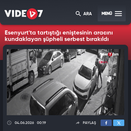
MENÜ
ARA
Esenyurt'ta tartıştığı eniştesinin aracını
kundaklayan şüpheli serbest bırakıldı
04.06.2026
00:19
PAYLAŞ