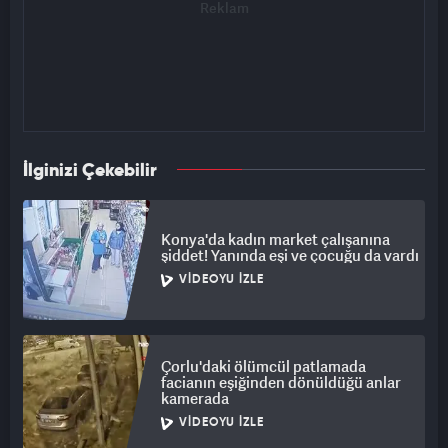
İlginizi Çekebilir
Konya'da kadın market çalışanına
şiddet! Yanında eşi ve çocuğu da vardı
VIDEOYU İZLE
Çorlu'daki ölümcül patlamada
facianın eşiğinden dönüldüğü anlar
kamerada
VIDEOYU İZLE