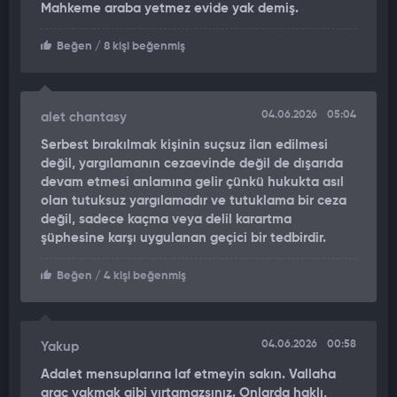
yerinden ayrıldı. Yangını gören güvenlik görevlisinin ihbarı
Mahkeme araba yetmez evide yak demiş.
üzerine olay yerine itfaiye ve polis ekipleri sevk edildi. Polis
ekipleri çevrede güvenlik önlemi alırken itfaiye ekipleri
Beğen
/ 8 kişi beğenmiş
yangını söndürmek için çalışma başlattı.
ARAÇ ALEV ALEV YANDI
04.06.2026
05:04
alet chantasy
Araç hurda yığınına döndü. Olay sonrası güvenlik kamera
Serbest bırakılmak kişinin suçsuz ilan edilmesi
kayıtlarını izleyen Kasım A. ve ailesi, görüntülerde eniştesi ve
değil, yargılamanın cezaevinde değil de dışarıda
halasının olduğunu gördü. Kasım A. polis merkezine giderek
devam etmesi anlamına gelir çünkü hukukta asıl
eniştesi Yakup O., Yakup O.'nun eşi ve ablasından şikayetçi
olan tutuksuz yargılamadır ve tutuklama bir ceza
oldu. Polis ekipleri ikametgah adresi Batman olduğu öğrenilen
değil, sadece kaçma veya delil karartma
şüphesine karşı uygulanan geçici bir tedbirdir.
şüphelinin yakalanması için çalışma başlattı.
Beğen
/ 4 kişi beğenmiş
O ANLAR KAMERADA
Yaşananlar iş yerinin güvenlik kamerasına yansıdı.
Görüntülerde, olay yerine gelen şüphelilerin ilk önce kendi
04.06.2026
00:58
Yakup
aralarında konuştuğu, kısa bir süre sonra şüpheli Yakup O.'nun
Adalet mensuplarına laf etmeyin sakın. Vallaha
otomobilin arka camını kırarak araca yanıcı madde döktüğü
araç yakmak gibi yırtamazsınız. Onlarda haklı,