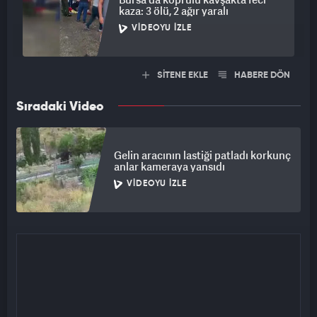
kaza: 3 ölü, 2 ağır yaralı
VIDEOYU İZLE
SİTENE EKLE
HABERE DÖN
Sıradaki Video
Gelin aracının lastiği patladı korkunç
anlar kameraya yansıdı
VIDEOYU İZLE