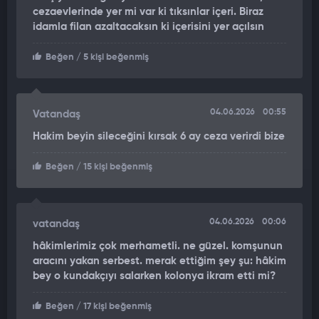
ardından da aracı yaktığı görülüyor. Araç alev alev yanarken
cezaevlerinde yer mi var ki tıksınlar içeri. Biraz
şüphelilerin olay yerinden ayrıldığı anlar da görüntülerde yer
idamla filan azaltacaksın ki içerisini yer açılsın
alıyor.
Beğen
/ 5 kişi beğenmiş
'ARABANI YAKACAĞIM' DEMİŞ
Ölümle tehdit edildiğini söyleyen Kasım A., "Halamın kocasıyla
telefonda tartıştıktan sonra bana küfür etti ben de küfür ettim.
04.06.2026
00:55
Vatandaş
'Senin arabanı yakacağım' dedi. 2 gün boyunca tehditleri
Hakim beyin sileceğini kırsak 6 ay ceza verirdi bize
devam etti. Babamı aradı. 'Senin oğlunu öldüreceğim, arabanızı
yakacağım' dedi. Babam da 'Yakmazsan adam değilsin' dedi.
Beğen
/ 15 kişi beğenmiş
Ardından halamla beraber 2 gün sonra geliyorlar; gece saat
02.50'de aracın başında oturuyorlar. 2,5-3 dakika konuştuktan
sonra arka camı kırarak aracın içine yanıcı bir madde döküyor.
04.06.2026
00:06
vatandaş
Halam, kocası ve yanlarındaki üçüncü kişiyle beraber sakin bir
şekilde buradan ayrılıyorlar" dedi.
hâkimlerimiz çok merhametli. ne güzel. komşunun
aracını yakan serbest. merak ettiğim şey şu: hâkim
'BİNAYI DA BENİ DE YAKACAĞINI SÖYLÜYOR'
bey o kundakçıyı salarken kolonya ikram etti mi?
Aracın taksitlerini ödemeye devam ettiğini söyleyen Kasım A.
Beğen
/ 17 kişi beğenmiş