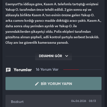
Esenyurt'ta iddiaya göre, Kasım A. telefonla tartıştığı eniştesi
Yakup O. tarafından önce tehdit edildi. 2 gün sonra eşi ve
ablasıyla birlikte Kasım A.'nın evinin önüne gelen Yakup O.
arka camını kırdığı yanıcı madde döktüğü aracı yaktı. Kasım A.,
daha sonra olay yerinden ayrıldı ve Yakup O. ile
yanındakilerden şikayetçi oldu. Polis ekipleri tarafından
gözaltına alınan şüpheli, adli kontrol şartıyla serbest bırakıldı.
Olay anı ise güvenlik kamerasına yansıdı.
Olay, 14 Mayıs Perşembe günü 03.00 sıralarında Güzelyurt
DEVAMINI GÖR
Mahallesi'nde meydana geldi. İddiaya göre, 3 katlı binanın
2'nci katında ailesiyle oturan Kasım A. bir süre önce eniştesi
Yakup O. ile telefonda tartıştı. Büyüyen tartışmada taraflar
Yorumlar
16 Yorum Var
birbirlerine hakaretler yağdırdı. Yakup O., halasıyla evli olduğu
Kasım A.'yı aracını yakmakla tehdit ederek telefonu kapattı. 2
BIR YORUM YAPIN
gün sonra Yakup O., eşi ve ablasıyla birlikte Kasım A.'nın evinin
önüne gelerek bir süre konuştu. Ardından Yakup O. eline aldığı
taşla aracın arka camını kırdı ve içerisine yanıcı madde
döktüğü aracı ateşe verdi. Daha sonra yanındakilerle olay
04.06.2026
08:13
Bozkurt