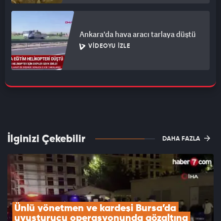
Ankara'da hava aracı tarlaya düştü
VIDEOYU İZLE
İlginizi Çekebilir
DAHA FAZLA
Ünlü yönetmen ve kardeşi Bursa’da 
uyuşturucu operasyonunda gözaltına 