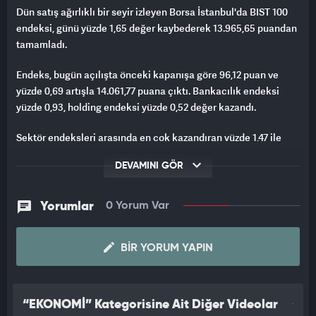
Dün satış ağırlıklı bir seyir izleyen Borsa İstanbul'da BIST 100
endeksi, günü yüzde 1,65 değer kaybederek 13.965,65 puandan
tamamladı.
Endeks, bugün açılışta önceki kapanışa göre 96,12 puan ve
yüzde 0,69 artışla 14.061,77 puana çıktı. Bankacılık endeksi
yüzde 0,93, holding endeksi yüzde 0,52 değer kazandı.
Sektör endeksleri arasında en çok kazandıran yüzde 1,47 ile
orman kağıt basım, en çok gerileyen yüzde 0,72 ile menkul
DEVAMINI GÖR
kıymet yatırım ortaklığı oldu.
Küresel piyasalarda jeopolitik gerginliklere, teknoloji ve yapay
Yorumlar
0 Yorum Var
zeka şirketlerinde görülen satış baskısının da eklenmesiyle
negatif bir seyir izleniyor.
BIR YORUM YAPIN
Orta Doğu'da çatışmalar şiddetlenirken, taraflardan gelen
açıklamaların fazla iç açıcı olmaması küresel piyasalarda satış
baskısının devam etmesine neden oluyor.
“EKONOMİ” Kategorisine Ait Diğer Videolar