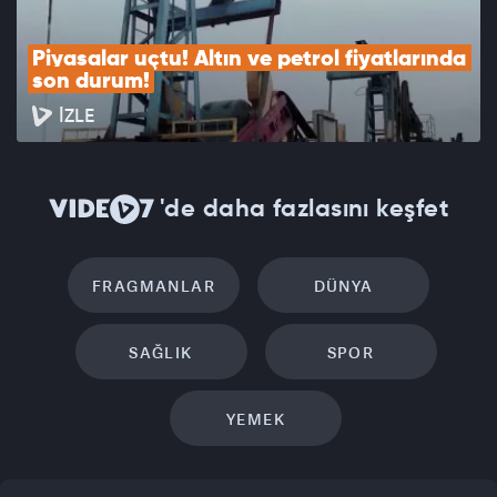
Piyasalar uçtu! Altın ve petrol fiyatlarında 
son durum!
İZLE
'de daha fazlasını keşfet
FRAGMANLAR
DÜNYA
SAĞLIK
SPOR
YEMEK