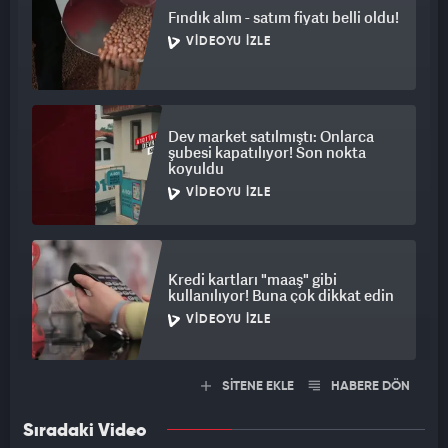
Fındık alım - satım fiyatı belli oldu!
VIDEOYU İZLE
Dev market satılmıştı: Onlarca
şubesi kapatılıyor! Son nokta
koyuldu
VIDEOYU İZLE
Kredi kartları "maaş" gibi
kullanılıyor! Buna çok dikkat edin
VIDEOYU İZLE
SİTENE EKLE
HABERE DÖN
Sıradaki Video