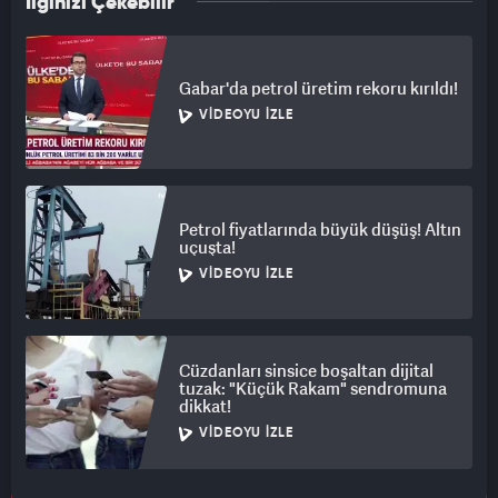
İlginizi Çekebilir
Gabar'da petrol üretim rekoru kırıldı!
VIDEOYU İZLE
Petrol fiyatlarında büyük düşüş! Altın
uçuşta!
VIDEOYU İZLE
Cüzdanları sinsice boşaltan dijital
tuzak: "Küçük Rakam" sendromuna
dikkat!
VIDEOYU İZLE