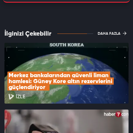
İlginizi Çekebilir
DAHA FAZLA
Merkez bankalarından güvenli liman 
hamlesi: Güney Kore altın rezervlerini 
güçlendiriyor  
İZLE