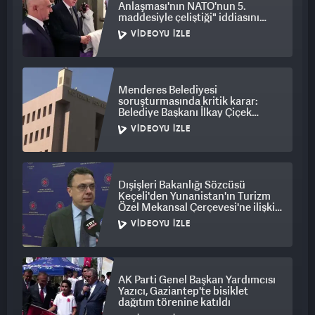
Anlaşması'nın NATO'nun 5.
maddesiyle çeliştiği" iddiasını
yalanladı
VIDEOYU İZLE
Menderes Belediyesi
soruşturmasında kritik karar:
Belediye Başkanı İlkay Çiçek
tutuklandı
VIDEOYU İZLE
Dışişleri Bakanlığı Sözcüsü
Keçeli'den Yunanistan'ın Turizm
Özel Mekansal Çerçevesi'ne ilişkin
açıklama
VIDEOYU İZLE
AK Parti Genel Başkan Yardımcısı
Yazıcı, Gaziantep'te bisiklet
dağıtım törenine katıldı