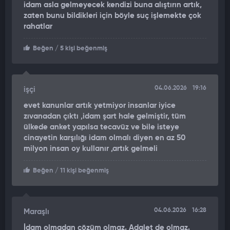
idam asla gelmeyecek kendizi buna alıştırın artık,
zaten bunu bildikleri için böyle suç işlemekte çok
4 ŞÜPHELİ GÖZALTINDA
rahatlar
Olaya ilişkin çalışma yapan polis ekipleri, kavgaya karıştığı
Beğen
/ 5 kişi beğenmiş
tespit edilen 4 kişiyi gözaltına aldı. Soruşturma devam ediyor.
04.06.2026
19:16
işçi
evet kanunlar artık yetmiyor insanlar iyice
zıvanadan çıktı ,idam şart hale gelmiştir, tüm
ülkede anket yapılsa tecavüz ve bile isteye
cinayetin karşılığı idam olmalı diyen en az 50
milyon insan oy kullanır ,artık gelmeli
Beğen
/ 11 kişi beğenmiş
04.06.2026
16:28
Maraşlı
İdam olmadan çözüm olmaz. Adalet de olmaz.