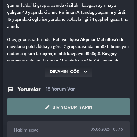
Şanlıurfa'da iki grup arasındaki silahlı kavgayı ayırmaya
çalışan 43 yaşındaki anne Heriman Altundağ yaşamını yitirdi,
15 yaşındaki oğlu ise yaralandı. Olayla ilgili 4 şüpheli gözaltına
alındı.
Olay, gece saatlerinde, Haliliye ilçesi Akpınar Mahallesi'nde
meydana geldi. İddiaya göre, 2 grup arasında henüz bilinmeyen
nedenle çıkan tartışma, silahlı kavgaya dönüştü. Kavgayı
ayırmaya çalışan Heriman Altundağ ile oğlu S.A., pompalı
tüfekle vurularak yaralandı.
DEVAMINI GÖR
HASTANEDE TÜM MÜDAHALELERE RAĞMEN
KURTARILAMADI
Yorumlar
15 Yorum Var
Çevredekilerin ihbarıyla bölgeye sağlık ve polis ekipleri sevk
edildi. Yaralı anne ve oğlu, çevredekiler tarafından özel
BIR YORUM YAPIN
araçlarla Mehmet Akif İnan Eğitim ve Araştırma Hastanesi'ne
kaldırıldı. Acil serviste tedaviye alınan Heriman Altundağ,
doktorların tüm müdahalesine rağmen kurtarılamadı. Yaralı
05.06.2026
03:46
Hakim savcı
oğlunun tedavisinin ise sürdüğü öğrenildi.