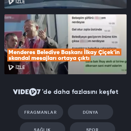
İZLE
Menderes Belediye Başkanı İlkay Çiçek'in 
skandal mesajları ortaya çıktı
İZLE
'de daha fazlasını keşfet
FRAGMANLAR
DÜNYA
SAĞLIK
SPOR