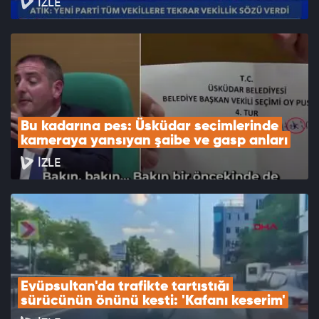
İZLE
Bu kadarına pes: Üsküdar seçimlerinde 
kameraya yansıyan şaibe ve gasp anları
İZLE
Eyüpsultan'da trafikte tartıştığı 
sürücünün önünü kesti: 'Kafanı keserim'