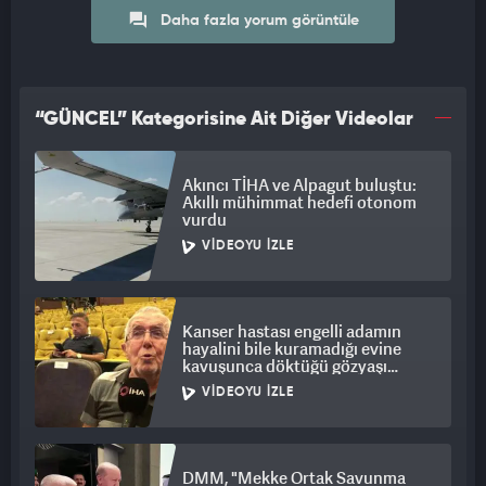
Daha fazla yorum görüntüle
“GÜNCEL” Kategorisine Ait Diğer Videolar
Akıncı TİHA ve Alpagut buluştu:
Akıllı mühimmat hedefi otonom
vurdu
VIDEOYU İZLE
Kanser hastası engelli adamın
hayalini bile kuramadığı evine
kavuşunca döktüğü gözyaşı
duygulandırdı
VIDEOYU İZLE
DMM, "Mekke Ortak Savunma