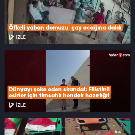
Öfkeli yaban domuzu  çay ocağına daldı
İZLE
Dünyayı şoke eden skandal: Filistinli 
esirler için timsahlı hendek hazırlığı!
İZLE