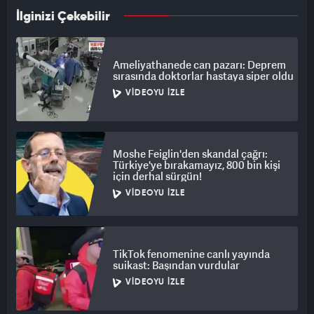
İlginizi Çekebilir
Ameliyathanede can pazarı: Deprem
sırasında doktorlar hastaya siper oldu
VIDEOYU İZLE
Moshe Feiglin'den skandal çağrı:
Türkiye'ye bırakamayız, 800 bin kişi
için derhal sürgün!
VIDEOYU İZLE
TikTok fenomenine canlı yayında
suikast: Başından vurdular
VIDEOYU İZLE