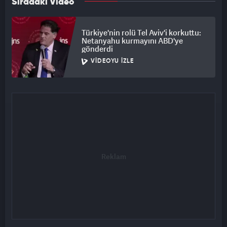
Sıradaki Video
uluslararası arenada itibarsızlaştırma çabasına yeni bir boyut
ekledi.
Türkiye'nin rolü Tel Aviv'i korkuttu:
Netanyahu kurmayını ABD'ye
gönderdi
VIDEOYU İZLE