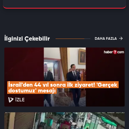
İlginizi Çekebilir
DAHA FAZLA
İsrail'den 44 yıl sonra ilk ziyaret! 'Gerçek 
dostumuz' mesajı
İZLE