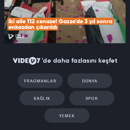
iki aile 112 cenaze! Gazze'de 3 yıl sonra 
enkazdan çıkarıldı
İZLE
'de daha fazlasını keşfet
FRAGMANLAR
DÜNYA
SAĞLIK
SPOR
YEMEK