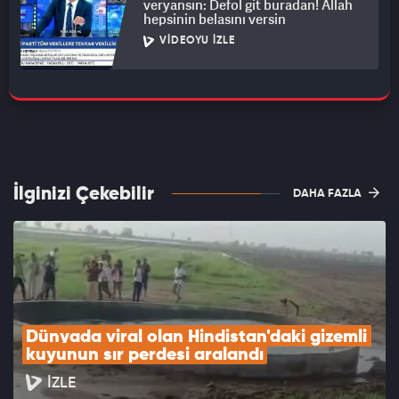
veryansın: Defol git buradan! Allah
hepsinin belasını versin
VIDEOYU İZLE
İlginizi Çekebilir
DAHA FAZLA
Dünyada viral olan Hindistan'daki gizemli 
kuyunun sır perdesi aralandı
İZLE