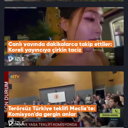
Canlı yayında dakikalarca takip ettiler: 
Koreli yayıncıya çirkin taciz
İZLE
Terörsüz Türkiye teklifi Meclis'te: 
Komisyon'da gergin anlar
İZLE