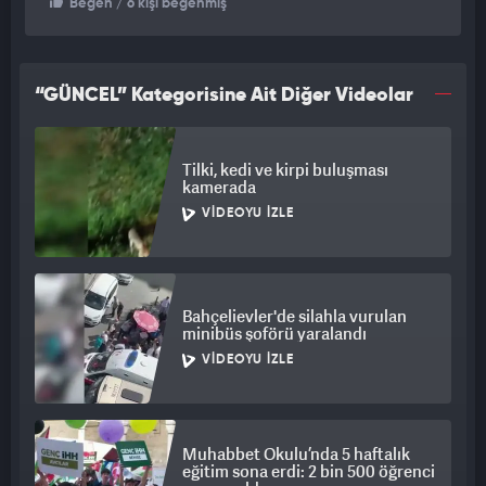
Beğen
/ 6 kişi beğenmiş
“GÜNCEL” Kategorisine Ait Diğer Videolar
Tilki, kedi ve kirpi buluşması
kamerada
VIDEOYU İZLE
Bahçelievler'de silahla vurulan
minibüs şoförü yaralandı
VIDEOYU İZLE
Muhabbet Okulu’nda 5 haftalık
eğitim sona erdi: 2 bin 500 öğrenci