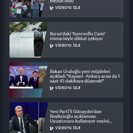
mezun oldu
VIDEOYU İZLE
Bursa'daki 'Sunrooflu Cami'
mimarisiyle dikkat çekiyor
VIDEOYU İZLE
Bakan Uraloğlu yeni müjdeleri
açıkladı "Kayseri -Ankara arası da 1
saat 45 dakikaya düşecek!"
VIDEOYU İZLE
Yeni Parti’li Günaydın'dan
Beşikçioğlu açıklaması:
Uyuşturucu kullanıyor neyini
savunayım!
VIDEOYU İZLE