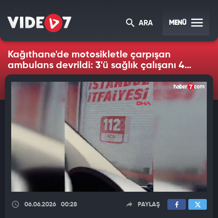
MENÜ
ARA
Kağıthane'de motosikletle çarpışan
ambulans devrildi: 3'ü sağlık çalışanı 4
yaralı
06.06.2026
00:28
PAYLAŞ