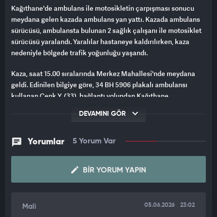
Kağıthane'de ambulans ile motosikletin çarpışması sonucu
meydana gelen kazada ambulans yan yattı. Kazada ambulans
sürücüsü, ambulansta bulunan 2 sağlık çalışanı ile motosiklet
sürücüsü yaralandı. Yaralılar hastaneye kaldırılırken, kaza
nedeniyle bölgede trafik yoğunluğu yaşandı.
Kaza, saat 15.00 sıralarında Merkez Mahallesi'nde meydana
geldi. Edinilen bilgiye göre, 34 BH 5906 plakalı ambulansı
kullanan Cenk Y. (33), bağlantı yolundan Kağıthane
istikametine dönüş yaptığı sırada, Sütlüce yönüne seyreden 34
DEVAMINI GÖR
NLC 919 plakalı motosikletle çarpıştı. Çarpışmanın etkisiyle
ambulans yan yatarken, motosiklet sürücüsü Emrullah H. (44)
yola savruldu.
Yorumlar
5 Yorum Var
İhbar üzerine olay yerine polis, sağlık ve itfaiye ekipleri sevk
BIR YORUM YAPIN
edildi. Kazada yaralanan motosiklet sürücüsü Emrullah H.,
sağlık ekiplerinin olay yerindeki ilk müdahalesinin ardından
Okmeydanı Prof. Dr. Cemil Taşcıoğlu Şehir Hastanesi'ne
kaldırıldı. Emrullah H.'nin hayati tehlikesinin bulunmadığı
05.06.2026
23:02
Mali
öğrenildi.