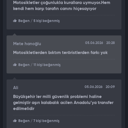
Motosikletler çoğunlukla kurallara uymuyor.Hem
kendi hem karşı tarafın canını hiçesayıyor
AMBULANSTAKİ SAĞLIK ÇALIŞANLARI DA YARALANDI
Beğen
/ 5 kişi beğenmiş
Kazada ambulans sürücüsü Cenk Y. ile ambulansta görevli
sağlık çalışanları Barış Ö. ve Beyza Ö. de yaralandı. Yaralıların
hayati tehlikelerinin bulunmadığı, tedbir amaçlı Seyrantepe
Hamidiye Eğitim ve Araştırma Hastanesi’ne kaldırıldıkları
05.06.2026
20:28
Mete hanoğlu
öğrenildi.
Motosikletlerden bıktım teröristlerden farkı yok
KAZA NEDENİYLE TRAFİK YOĞUNLUĞU OLUŞTU
Beğen
/ 11 kişi beğenmiş
Çarpışmanın etkisiyle yan yatan ambulans nedeniyle bölgede
bir süre trafik yoğunluğu yaşandı. Polis ve itfaiye ekipleri
05.06.2026
20:09
çevrede güvenlik önlemi alırken, kazaya karışan araçların
Ali
kaldırılmasının ardından trafik akışı normale döndü. Polis
Büyükşehir ler milli güvenlik problemi haline
ekiplerinin kazaya ilişkin incelemesi sürüyor.
gelmiştir aşırı kalabalık acilen Anadolu’ya transfer
edilmelidir
Beğen
/ 7 kişi beğenmiş