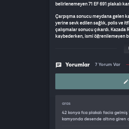
belirlenemeyen 71 EF 691 plakalı kam
Çarpışma sonucu meydana gelen kaza
yerine sevk edilen sağlık, polis ve it
çalışmalar sonucu çıkardı. Kazada R.B
kaybederken, ismi öğrenilemeyen bir
bildirildi.
Kazayla ilgili soruşturma başlatıldı.
Yorumlar
7 Yorum Var
aras
42 konya fca plakalı facia gelmi
kamyonda desende altına giren ar