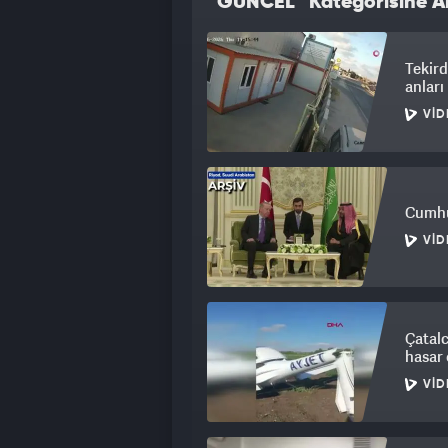
“GÜNCEL” Kategorisine Ai
Tekird
anlar
VID
Cumhu
VID
Çatalc
hasar 
VID