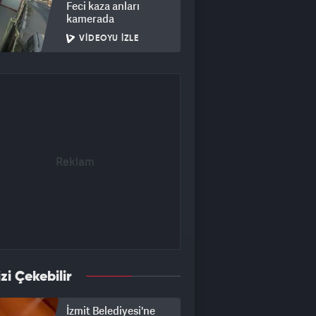
Feci kaza anları
kamerada
VIDEOYU İZLE
izi Çekebilir
İzmit Belediyesi'ne