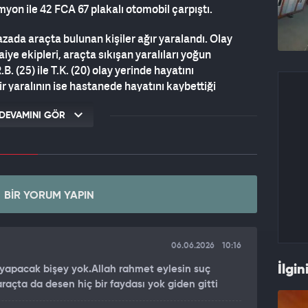
yon ile 42 FCA 67 plakalı otomobil çarpıştı.
da araçta bulunan kişiler ağır yaralandı. Olay
faiye ekipleri, araçta sıkışan yaralıları yoğun
. (25) ile T.K. (20) olay yerinde hayatını
 yaralının ise hastanede hayatını kaybettiği
DEVAMINI GÖR
BIR YORUM YAPIN
06.06.2026
10:16
İlgin
ş yapacak bişey yok.Allah rahmet eylesin suç
açta da desen hiç bir faydası yok giden gitti