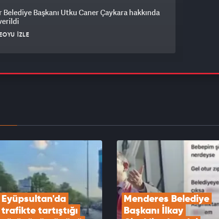
r Belediye Başkanı Utku Caner Çaykara hakkında
verildi
EOYU İZLE
Göktaş şehit aileleri ve gazilerle “Terörsüz
e Kardeşlik Sofrası”nda buluştu
EOYU İZLE
plantısı sona erdi: Bildiri yayımlandı
EOYU İZLE
Eyüpsultan'da 
Menderes Belediye 
trafikte tartıştığı 
Başkanı İlkay 