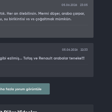
05.06.2026
23:05
ık. Her an ölebilirsin. Mermi düşer, araba çarpar,
u, su birikintisi vs vs çoğaltmak mümkün.
05.06.2026
22:33
ibi ezilmiş... Tofaş ve Renault arabalar teneke!!!
ha fazla yorum görüntüle