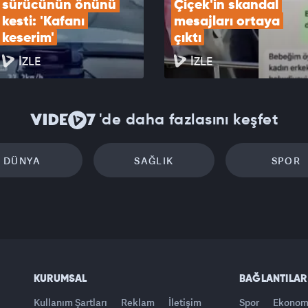
sürücünün önünü 
Çiçek'in skandal 
kesti: 'Kafanı 
mesajları ortaya 
keserim'
çıktı
İZLE
İZLE
'de daha fazlasını keşfet
DÜNYA
SAĞLIK
SPOR
KURUMSAL
BAĞLANTILAR
Kullanım Şartları
Reklam
İletişim
Spor
Ekonom