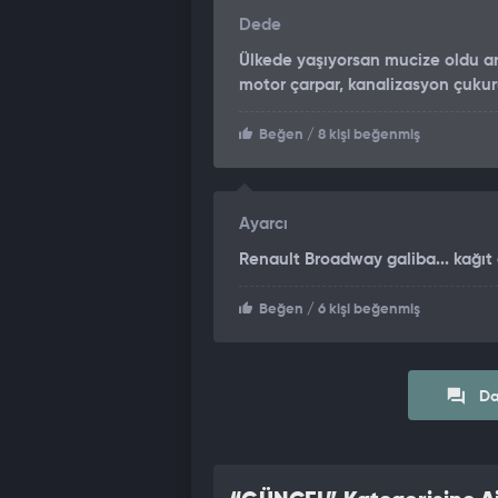
Dede
Ülkede yaşıyorsan mucize oldu art
motor çarpar, kanalizasyon çukur
Beğen
/ 8 kişi beğenmiş
Ayarcı
Renault Broadway galiba... kağıt g
Beğen
/ 6 kişi beğenmiş
Da