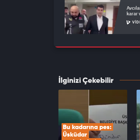
Avcıla
karar 
VID
Bakan 
Türkiy
VID
İlginizi Çekebilir
MGK to
VID
Bu kadarına pes: 
Üsküdar 