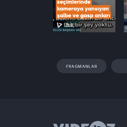
seçimlerinde 
kameraya yansıyan 
şaibe ve gasp anları
İZLE
FRAGMANLAR