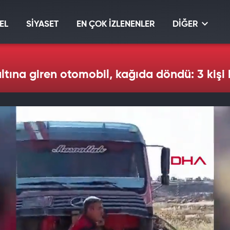
EL
SİYASET
EN ÇOK İZLENENLER
DİĞER
tına giren otomobil, kağıda döndü: 3 kişi 