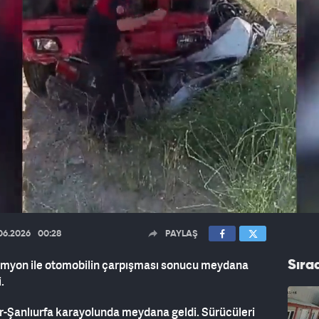
06.2026
00:28
PAYLAŞ
 kamyon ile otomobilin çarpışması sonucu meydana
Sıra
.
hir-Şanlıurfa karayolunda meydana geldi. Sürücüleri