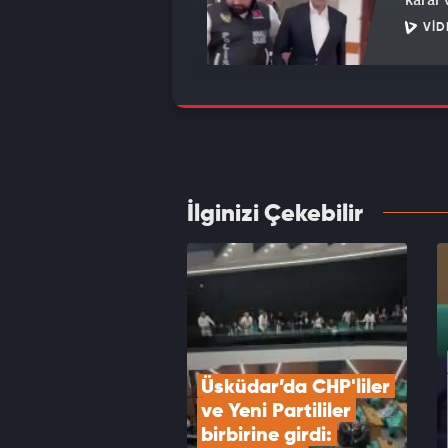
VID
Cüneyt
karşı 
VID
İlginizi Çekebilir
Milli 
topla
VID
Üsküdar’da CHP'liler 
ve Yeni Partililer 
birbirine girdi: 