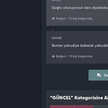
Umut
Doğru söyluyorsun ben diyarbakı
Beğen
/ 12 kişi beğenmiş
Ismail
Bunlar yahudiye bakarak yahudile
Beğen
/ 13 kişi beğenmiş
Da
“GÜNCEL” Kategorisine Ai