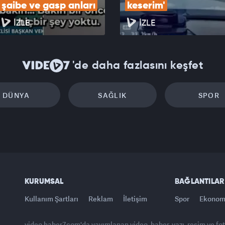
şaibe ve gasp anları
keserim'
İZLE
İZLE
'de daha fazlasını keşfet
DÜNYA
SAĞLIK
SPOR
KURUMSAL
BAĞLANTILAR
Kullanım Şartları
Reklam
İletişim
Spor
Ekonom
video.haber7.com'da yayımlanan video, haber, yazı, resim ve fo