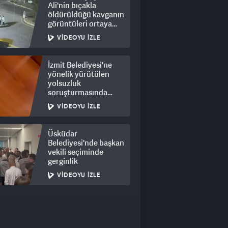
Ali'nin bıçakla
öldürüldüğü kavganın
görüntüleri ortaya
çıktı: 8 gözaltı
VIDEOYU İZLE
İzmit Belediyesi'ne
yönelik yürütülen
yolsuzluk
soruşturmasında
rüşvet görüntüleri
VIDEOYU İZLE
ortaya çıktı
Üsküdar
Belediyesi'nde başkan
vekili seçiminde
gerginlik
VIDEOYU İZLE