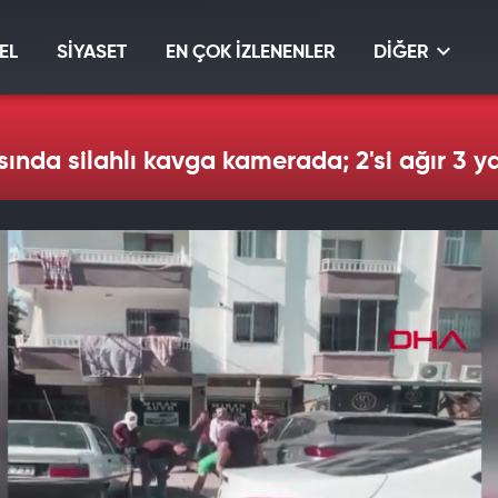
EL
SİYASET
EN ÇOK İZLENENLER
DİĞER
ında silahlı kavga kamerada; 2'si ağır 3 ya