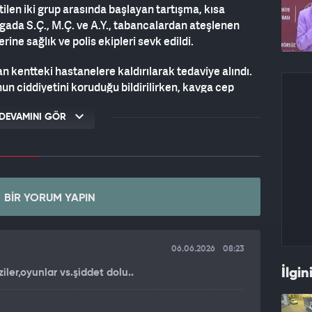
ilen iki grup arasında başlayan tartışma, kısa
gada S.Ç., M.Ç. ve A.Y., tabancalardan ateşlenen
rine sağlık ve polis ekipleri sevk edildi.
an kentteki hastanelere kaldırılarak tedaviye alındı.
nun ciddiyetini koruduğu bildirilirken, kavga cep
ya ilişkin inceleme başlatıldı.
DEVAMINI GÖR
BIR YORUM YAPIN
06.06.2026
08:23
İlgin
ziler,oyunlar vs.şiddet dolu..