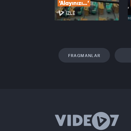
‘Alayınızı…’
İZLE
FRAGMANLAR