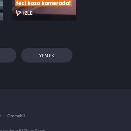
feci kaza kamerada!
İZLE
YEMEK
i
Otomobil
toğrafların FSEK ve Basın