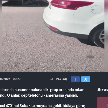
06.2026
00:27
PAYLAŞ
ralarında husumet bulunan iki grup arasında çıkan
Sıra
alandı. O anlar, cep telefonu kamerasına yansıdı.
esi 470’inci Sokak’ta meydana geldi. İddiaya göre;