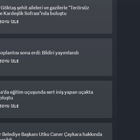
Göktaş şehit aileleri ve gazilerle “Terörsüz
e Kardeşlik Sofrası”nda buluştu
EOYU İZLE
plantısı sona erdi: Bildiri yayımlandı
EOYU İZLE
a'da eğitim uçuşunda sert iniş yapan uçakta
oluştu
EOYU İZLE
r Belediye Başkanı Utku Caner Çaykara hakkında
verildi