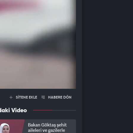
SİTENE EKLE
HABERE DÖN
daki Video
Bakan Göktaş şehit
aileleri ve gazilerle