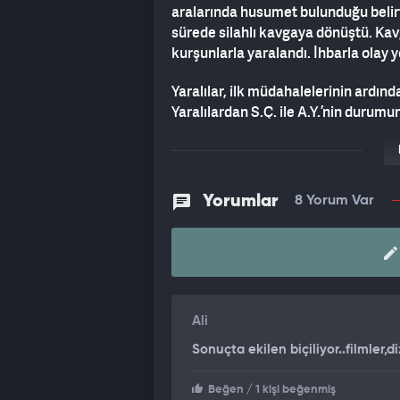
aralarında husumet bulunduğu belirt
sürede silahlı kavgaya dönüştü. Kav
kurşunlarla yaralandı. İhbarla olay ye
Yaralılar, ilk müdahalelerinin ardınd
Yaralılardan S.Ç. ile A.Y.’nin durumu
telefonu kamerasıyla kaydedildi. Ola
Yorumlar
8 Yorum Var
Ali
Sonuçta ekilen biçiliyor..filmler,di
Beğen
/ 1 kişi beğenmiş