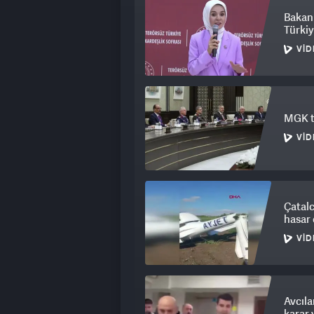
Bakan 
Türkiy
VID
MGK to
VID
Çatalc
hasar 
VID
Avcıla
karar 