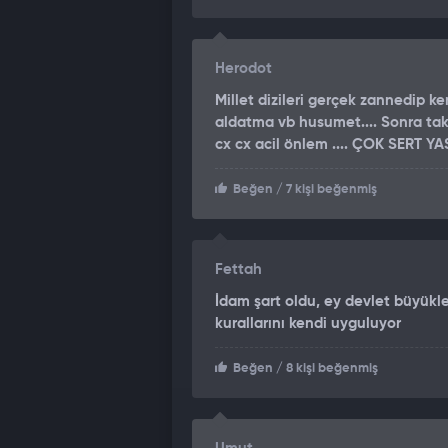
Herodot
Millet dizileri gerçek zannedip k
aldatma vb husumet.... Sonra tak ,
cx cx acil önlem .... ÇOK SERT YA
Beğen
/ 7 kişi beğenmiş
Fettah
İdam şart oldu, ey devlet büyükl
kurallarını kendi uyguluyor
Beğen
/ 8 kişi beğenmiş