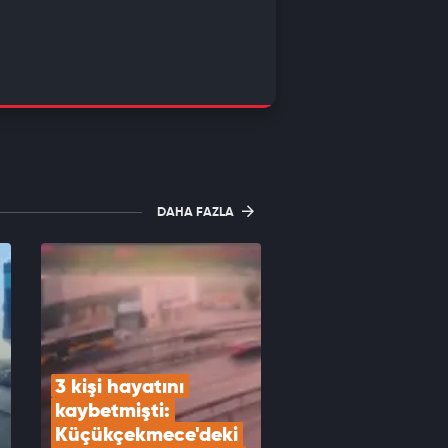
DAHA FAZLA
3 kişi hayatını 
kaybetmişti: 
Küçükçekmece'deki 