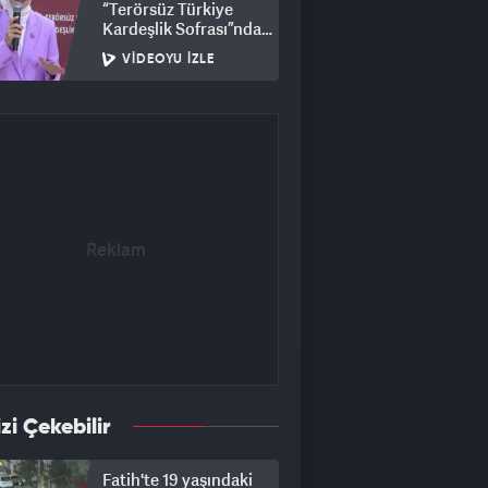
“Terörsüz Türkiye
Kardeşlik Sofrası”nda
buluştu
VIDEOYU İZLE
izi Çekebilir
Fatih'te 19 yaşındaki