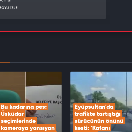
EOYU İZLE
 Özdemir'den muhalefete sert tepki: PKK’ya
adım atılıyor yine itiraz ediliyor
EOYU İZLE
Güvenlik Kurulu Cumhurbaşkanlığı Külliyesi’nde
ndı
EOYU İZLE
Bu kadarına pes: 
Eyüpsultan'da 
Üsküdar 
trafikte tartıştığı 
seçimlerinde 
sürücünün önünü 
kameraya yansıyan 
kesti: 'Kafanı 