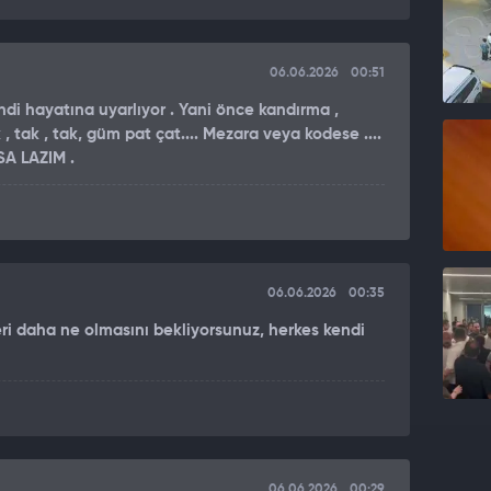
06.06.2026
00:51
endi hayatına uyarlıyor . Yani önce kandırma ,
 tak , tak, güm pat çat.... Mezara veya kodese ....
SA LAZIM .
06.06.2026
00:35
eri daha ne olmasını bekliyorsunuz, herkes kendi
06.06.2026
00:29