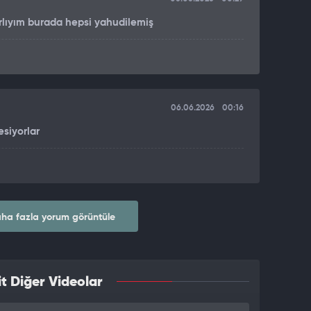
rlıyım burada hepsi yahudilemiş
06.06.2026
00:16
siyorlar
ha fazla yorum görüntüle
t Diğer Videolar