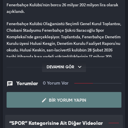
Fenerbahçe Kulübü’nün borcu 26 milyar 202 milyon lira olarak
açıklandı.
Fenerbahçe Kulübü Olağanüstü Seçimli Genel Kurul Toplantısı,
Chobani Stadyumu Fenerbahçe Şükrü Saracoğlu Spor
Kompleksi’nde gerçekleşiyor. Toplantıda, Fenerbahçe Denetim
Kurulu üyesi Hulusi Kesgin, Denetim Kurulu Faaliyet Raporu’nu
okudu. Hulusi Keskin, sarı-lacivertli kulübün 28 Şubat 2026
tarihi itibarıyla kısa vadeli yükümlülüklerinin 17 milyar 205
milyon lira, uzun vadeli yükümlülüklerinin ise 8 milyar 997
DEVAMINI GÖR
milyon lira olduğunu belirtti. Fenerbahçe Kulübü’nün toplam
borcunun ise 26 milyar 202 milyon lira olduğu açıklandı.
Yorumlar
0 Yorum Var
BIR YORUM YAPIN
“SPOR” Kategorisine Ait Diğer Videolar