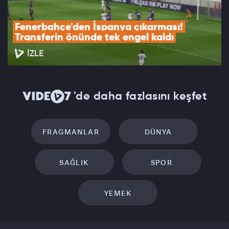
Fenerbahçe'den İspanya çıkarması! 
Transferin önünde tek engel kaldı
İZLE
'de daha fazlasını keşfet
FRAGMANLAR
DÜNYA
SAĞLIK
SPOR
YEMEK