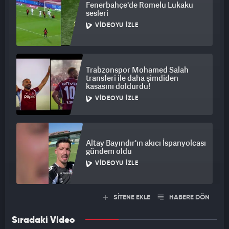
Fenerbahçe'de Romelu Lukaku
sesleri
VIDEOYU İZLE
Trabzonspor Mohamed Salah
transferi ile daha şimdiden
kasasını doldurdu!
VIDEOYU İZLE
Altay Bayındır'ın akıcı İspanyolcası
gündem oldu
VIDEOYU İZLE
SİTENE EKLE
HABERE DÖN
Sıradaki Video