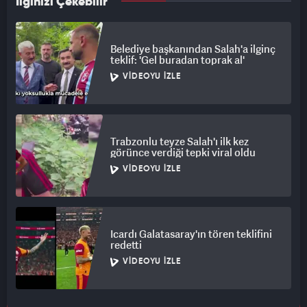
İlginizi Çekebilir
Belediye başkanından Salah'a ilginç
teklif: 'Gel buradan toprak al'
VIDEOYU İZLE
Trabzonlu teyze Salah'ı ilk kez
görünce verdiği tepki viral oldu
VIDEOYU İZLE
Icardı Galatasaray'ın tören teklifini
redetti
VIDEOYU İZLE