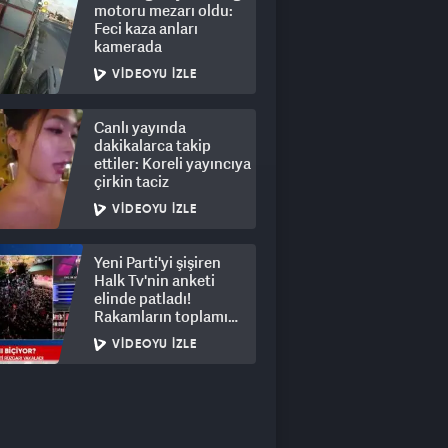
motoru mezarı oldu:
Feci kaza anları
kamerada
VIDEOYU İZLE
Canlı yayında
dakikalarca takip
ettiler: Koreli yayıncıya
çirkin taciz
VIDEOYU İZLE
Yeni Parti'yi şişiren
Halk Tv'nin anketi
elinde patladı!
Rakamların toplamı
dalga konusu oldu
VIDEOYU İZLE