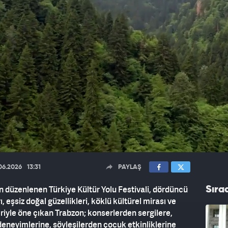
06.2026
13:31
PAYLAŞ
n düzenlenen Türkiye Kültür Yolu Festivali, dördüncü
Sıra
ı, eşsiz doğal güzellikleri, köklü kültürel mirası ve
riyle öne çıkan Trabzon; konserlerden sergilere,
deneyimlerine, söyleşilerden çocuk etkinliklerine