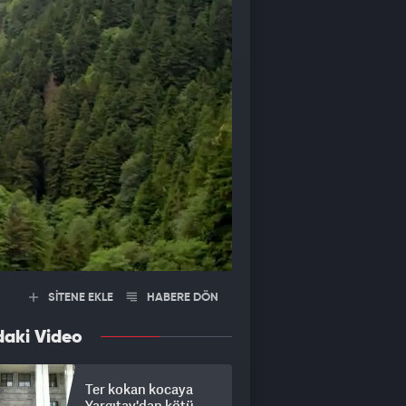
SİTENE EKLE
HABERE DÖN
daki Video
Ter kokan kocaya
Yargıtay'dan kötü