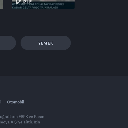
İZLE
YEMEK
i
Otomobil
toğrafların FSEK ve Basın
ya A.Ş.'ye aittir. İzin