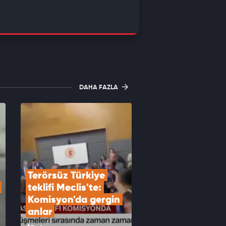
DAHA FAZLA
Terörsüz Türkiye 
teklifi Meclis'te: 
Komisyon'da gergin 
anlar