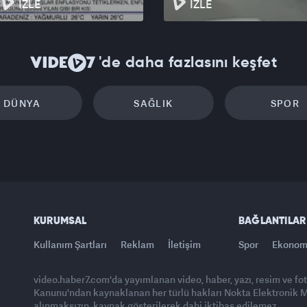
İZLE
İZLE
'de daha fazlasını keşfet
DÜNYA
SAĞLIK
SPOR
KURUMSAL
BAĞLANTILAR
Kullanım Şartları
Reklam
İletişim
Spor
Ekonom
video.haber7.com'da yayımlanan video, haber, yazı, resim ve fo
Kanunu'ndan kaynaklanan her türlü hakları Nokta Elektronik Med
alınmaksızın, kaynak gösterilerek dahi iktibas edilemez.