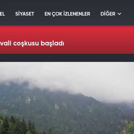
EL
SİYASET
EN ÇOK İZLENENLER
DİĞER
ivali coşkusu başladı