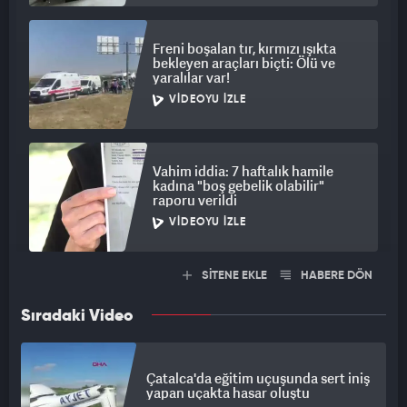
Freni boşalan tır, kırmızı ışıkta
bekleyen araçları biçti: Ölü ve
yaralılar var!
VIDEOYU İZLE
Vahim iddia: 7 haftalık hamile
kadına "boş gebelik olabilir"
raporu verildi
VIDEOYU İZLE
SİTENE EKLE
HABERE DÖN
Sıradaki Video
Çatalca'da eğitim uçuşunda sert iniş
yapan uçakta hasar oluştu