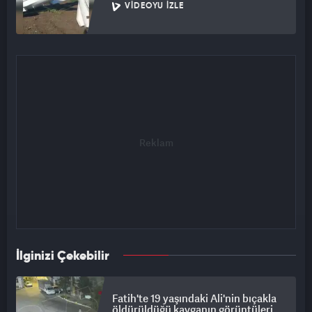
VIDEOYU İZLE
İlginizi Çekebilir
Fatih'te 19 yaşındaki Ali'nin bıçakla
öldürüldüğü kavganın görüntüleri