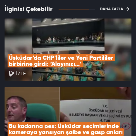
İlginizi Çekebilir
DAHA FAZLA
Üsküdar’da CHP'liler ve Yeni Partililer 
birbirine girdi: ‘Alayınızı…’
İZLE
Bu kadarına pes: Üsküdar seçimlerinde 
kameraya yansıyan şaibe ve gasp anları