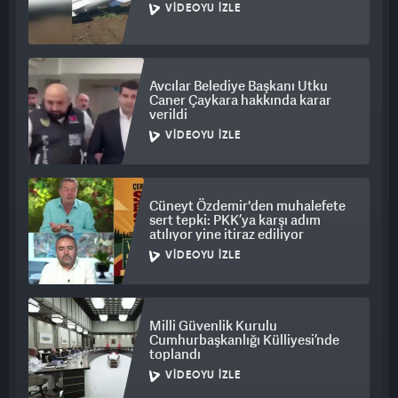
VIDEOYU İZLE
Avcılar Belediye Başkanı Utku
Caner Çaykara hakkında karar
verildi
VIDEOYU İZLE
Cüneyt Özdemir'den muhalefete
sert tepki: PKK’ya karşı adım
atılıyor yine itiraz ediliyor
VIDEOYU İZLE
Milli Güvenlik Kurulu
Cumhurbaşkanlığı Külliyesi’nde
toplandı
VIDEOYU İZLE