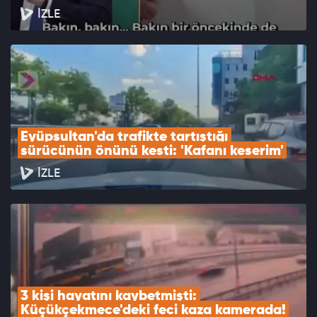
İZLE
Eyüpsultan'da trafikte tartıştığı 
sürücünün önünü kesti: 'Kafanı keserim'
İZLE
3 kişi hayatını kaybetmişti: 
Küçükçekmece'deki feci kaza kamerada!