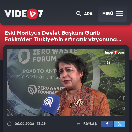
MENÜ
ARA
Eski Morityus Devlet Başkanı Gurib-
Fakim'den Türkiye'nin sıfır atık vizyonuna
övgü
06.06.2026
13:49
PAYLAŞ