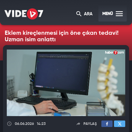
MENÜ
ARA
Eklem kireçlenmesi için öne çıkan tedavi!
Uzman isim anlattı
06.06.2026
14:23
PAYLAŞ