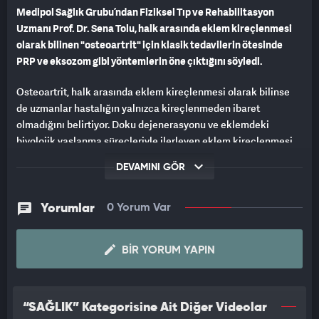
Medipol Sağlık Grubu’ndan Fiziksel Tıp ve Rehabilitasyon
Uzmanı Prof. Dr. Sena Tolu, halk arasında eklem kireçlenmesi
olarak bilinen "osteoartrit" için klasik tedavilerin ötesinde
PRP ve eksozom gibi yöntemlerin öne çıktığını söyledi.
Osteoartrit, halk arasında eklem kireçlenmesi olarak bilinse
de uzmanlar hastalığın yalnızca kireçlenmeden ibaret
olmadığını belirtiyor. Doku dejenerasyonu ve eklemdeki
biyolojik yaşlanma süreçleriyle ilerleyen eklem kireçlenmesi,
klasik ağrı kesici ve fizik tedavi yöntemleri yetersiz kalabiliyor.
DEVAMINI GÖR
Medipol Mega Üniversite Hastanesi’nden Fiziksel Tıp ve
Rehabilitasyon Uzmanı Prof. Dr. Sena Tolu, PRP ve eksozom
Yorumlar
0 Yorum Var
tedavilerinin, eklemde yalnızca ağrıyı hafifletmekle kalmayıp
dokunun biyolojik olarak yenilenmesini desteklediğini aktardı.
BIR YORUM YAPIN
“KLASİK TEDAVİLER SEMPTOMLARI AZALTIR, KIKIRDAĞI
YENİLEYEMEZ”
“SAĞLIK” Kategorisine Ait Diğer Videolar
Eklem kireçlenmelerinde kıkırdak dokusunun kanlanması