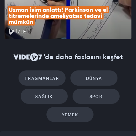
Uzman isim anlattı! Parkinson ve el 
titremelerinde ameliyatsız tedavi 
mümkün
İZLE
'de daha fazlasını keşfet
FRAGMANLAR
DÜNYA
SAĞLIK
SPOR
YEMEK