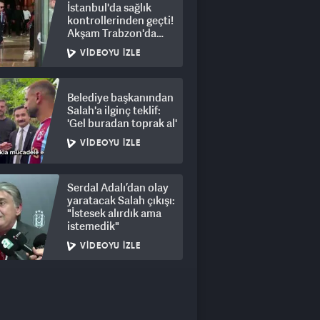
İstanbul'da sağlık
kontrollerinden geçti!
Akşam Trabzon'da
olacak
VIDEOYU İZLE
Belediye başkanından
Salah'a ilginç teklif:
'Gel buradan toprak al'
VIDEOYU İZLE
Serdal Adalı’dan olay
yaratacak Salah çıkışı:
"İstesek alırdık ama
istemedik"
VIDEOYU İZLE