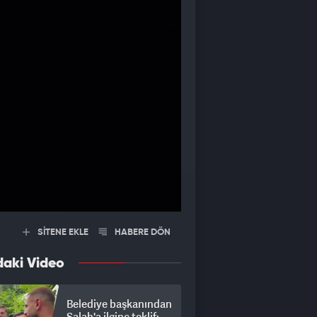
SİTENE EKLE
HABERE DÖN
daki Video
Belediye başkanından
Salah'a ilginç teklif: