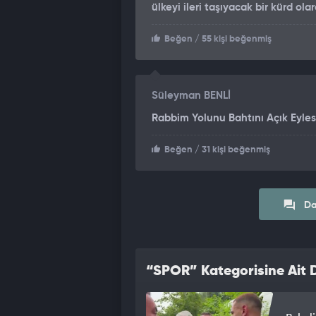
ülkeyi ileri taşıyacak bir kürd o
Beğen
/ 55 kişi beğenmiş
Süleyman BENLİ
Rabbim Yolunu Bahtını Açık Eylesi
Beğen
/ 31 kişi beğenmiş
Da
“SPOR” Kategorisine Ait D