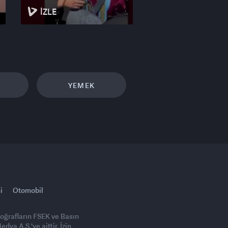
İZLE
YEMEK
i
Otomobil
toğrafların FSEK ve Basın
ya A.Ş.'ye aittir. İzin