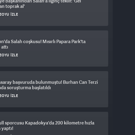
ye başkanından Salah'a ilginç teklif: 'Gel
n toprak al'
EOYU İZLE
n'da Salah coşkusu! Mısırlı Papara Park'ta
 attı
EOYU İZLE
asaray başvuruda bulunmuştu! Burhan Can Terzi
da soruşturma başlatıldı
EOYU İZLE
ll sporcusu Kapadokya'da 200 kilometre hızla
 yaptı!