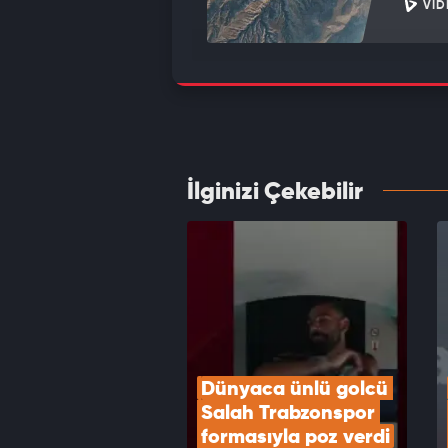
VID
Bakan 
deste
VID
İlginizi Çekebilir
Beşikt
VID
Dünyaca ünlü golcü 
Salah Trabzonspor 
formasıyla poz verdi