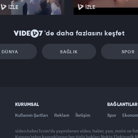
İZLE
İZLE
'de daha fazlasını keşfet
DÜNYA
SAĞLIK
SPOR
KURUMSAL
BAĞLANTILAR
Kullanım Şartları
Reklam
İletişim
Spor
Ekonom
video.haber7.com'da yayımlanan video, haber, yazı, resim ve fo
Kanunu'ndan kaynaklanan her türlü hakları Nokta Elektronik Med