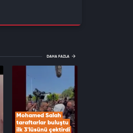
DAHA FAZLA
Mohamed Salah 
taraftarlar buluştu 
ilk 3'lüsünü çektirdi