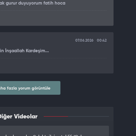
larak gurur duyuyorum fatih hoca
07.06.2026
00:42
n İnşaallah Kardeşim...
ha fazla yorum görüntüle
iğer Videolar