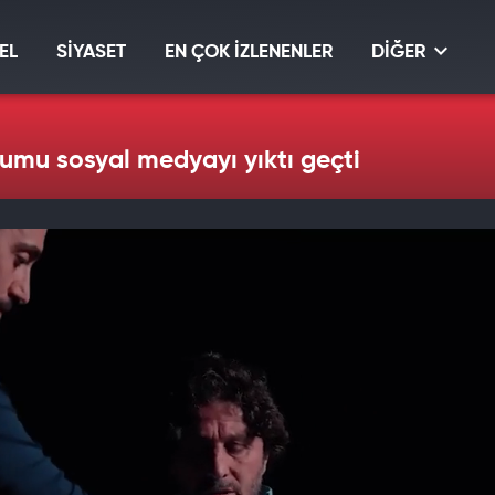
EL
SİYASET
EN ÇOK İZLENENLER
DİĞER
orumu sosyal medyayı yıktı geçti