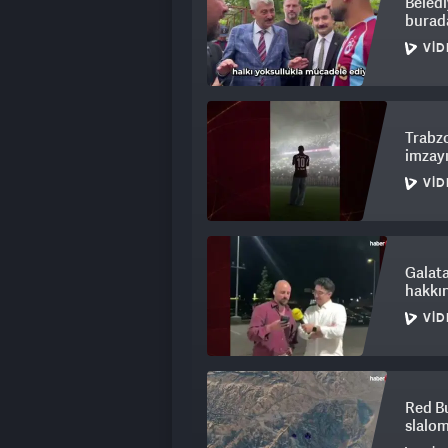
Beledi
burada
VID
Trabzo
imzayı
VID
Galat
hakkın
VID
Red Bu
slalom