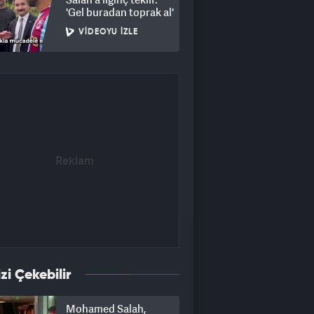
'Gel buradan toprak al'
VIDEOYU İZLE
izi Çekebilir
Mohamed Salah,