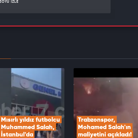
EOYU İZLE
Şimşek: Yüksek katma değerli üretimi
klemeyi sürdüreceğiz
EOYU İZLE
aş Alexander Sörloth için gözünü kararttı!
EOYU İZLE
Mısırlı yıldız futbolcu 
Trabzonspor, 
Muhammed Salah, 
Mohamed Salah'ın 
İstanbul'da
maliyetini açıkladı!