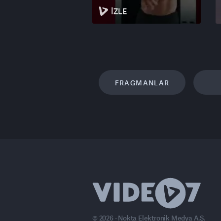
İZLE
FRAGMANLAR
© 2026 - Nokta Elektronik Medya A.Ş.