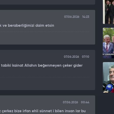
eniyet bilincini şekillendiren bir pusula olarak ele
07.06.2026
14:23
üel yapısı ile de takdir topladı.
ik ve beraberliğimizi daim etsin
 sosyal medyaya düşen bu kısa kesit, binlerce
SOSYAL MEDYADA BÜYÜK İLGİ ÇEKTİ
07.06.2026
07:10
 beni
i
l tabiki kainat Allahın beğenmeyen çeker gider
ok”
07.06.2026
00:44
çerkez bize irfan ehli sünnet i bilen insan lar bu