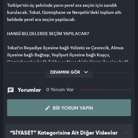
Türkiye'nin üç şehrinde yarın yerel ara seçim için sandık
kurulacak. Tokat, Gümüşhane ve Nevşehir'deki toplam altı
beldede yerel ara seçim yapılacak.
HANGİ BELDELERDE SEÇİM YAPILACAK?
Tokat'ın Reşadiye ilçesine bağlı Yolüstü ve Çevrecik, Almus
ilçesine bağlı Bağtaşı, Yeşilyurt ilçesine bağlı Kuşçu,
Gümüşhane'ye bağlı Tekke ve Nevşehir'in Ürgüp ilçesine bağlı
Mustafapaşa beldeleri ile yurdun çeşitli bölgelerinden 362
DEVAMINI GÖR
mahallede yarın seçim yapılacak.
Yorumlar
0 Yorum Var
Seçimlerin sonucunda altı beldenin belediye başkanı ve
belediye meclis üyeleri belirlenecek. Mahallelerde ise muhtar
BIR YORUM YAPIN
ve ihtiyar heyetleri için seçim sandığı kurulacak.
Seçimlerde oy verme işlemi yarın saat 07.00'de başlayacak.
Sandıklar saat 17.00'yi gösterdiğinde kapanacak.
“SİYASET” Kategorisine Ait Diğer Videolar