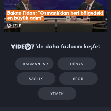
Bakan Fidan: "Osmanlı'dan beri bölgedeki 
en büyük adım"
İZLE
'de daha fazlasını keşfet
FRAGMANLAR
DÜNYA
SAĞLIK
SPOR
YEMEK