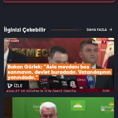
İlginizi Çekebilir
DAHA FAZLA
Bakan Gürlek: "Asla meydanı boş 
sanmayın, devlet buradadır. Vatandaşının 
yanındadır."
İZLE