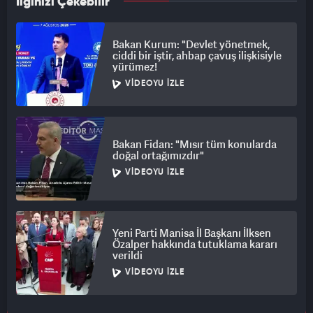
İlginizi Çekebilir
Bakan Kurum: "Devlet yönetmek,
ciddi bir iştir, ahbap çavuş ilişkisiyle
yürümez!
VIDEOYU İZLE
Bakan Fidan: "Mısır tüm konularda
doğal ortağımızdır"
VIDEOYU İZLE
Yeni Parti Manisa İl Başkanı İlksen
Özalper hakkında tutuklama kararı
verildi
VIDEOYU İZLE