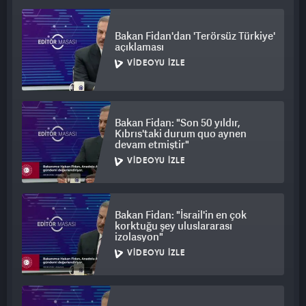
HANGİ PARTİLER GİRİYOR?
Bakan Fidan'dan 'Terörsüz Türkiye'
açıklaması
Beldelerde yapılacak yerel ara seçime 27 siyasi parti katılacak.
VIDEOYU İZLE
Seçime katılacak partilerin birleşik oy pusulasındaki yerleri 21
Nisan'da çekilen kura ile belirlenmişti.
Bakan Fidan: "Son 50 yıldır,
Kıbrıs'taki durum quo aynen
devam etmiştir"
VIDEOYU İZLE
Bakan Fidan: "İsrail'in en çok
korktuğu şey uluslararası
izolasyon"
VIDEOYU İZLE